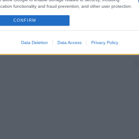
 tuttavia farci dimenticare che la
gravidanza
è un
turale che, nella maggioranza dei casi,
porta
alla
cation functionality and fraud prevention, and other user protection.
CONFIRM
va pertanto impiegata solo in particolari condizioni
e ben definite di popolazione a rischio di generare
lemi di
salute
.
Data Deletion
Data Access
Privacy Policy