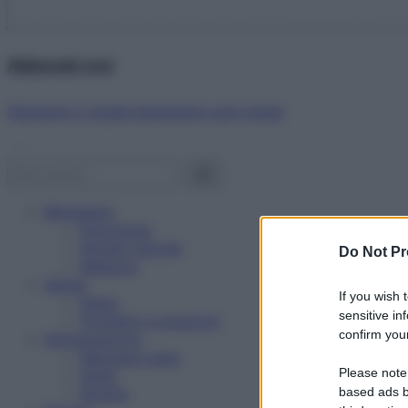
Abbonati ora!
Starbene ti regala benessere ogni mese!
Benessere
Psicologia
Rimedi naturali
Do Not Pr
Bellezza
Salute
If you wish 
News
sensitive in
Problemi e soluzioni
confirm your
Alimentazione
Mangiare sano
Please note
Diete
Ricette
based ads b