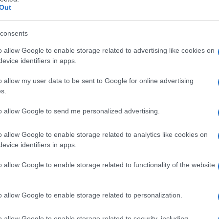
natale
Out
consents
o allow Google to enable storage related to advertising like cookies on
Le
evice identifiers in apps.
ti preferite
o allow my user data to be sent to Google for online advertising
s.
to allow Google to send me personalized advertising.
o allow Google to enable storage related to analytics like cookies on
evice identifiers in apps.
tende in
senso
generale la possibilità di diagnosticare
ro prima della nascita del
bambino
. Lo sviluppo che
o allow Google to enable storage related to functionality of the website
di
ecografia
fetale, i test di screening sul
sangue
 cellule fetali rende oggi possibile riconoscere nel
i malformazioni congenite, anomalie cromosomiche e
o allow Google to enable storage related to personalization.
o allow Google to enable storage related to security, including