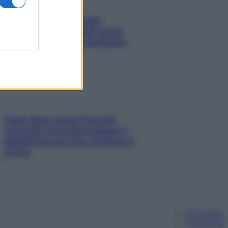
Capelli spezzati lungo
l’attaccatura? Scopri come
risolvere l’annoso problema
Fame dopo cena? Perché
succede e 6 snack leggeri e
appetitosi che non rovinano il
sonno
Chi siamo
Pubblicità