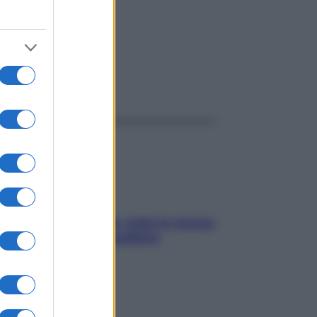
ggi anche
SOS pelle irritabile: tutte le mosse
per riportarla in equilibrio