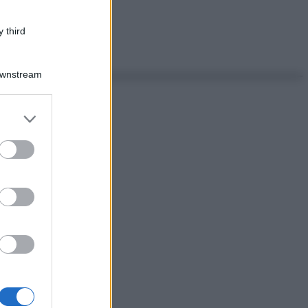
 third
Downstream
er and store
to grant or
ed purposes