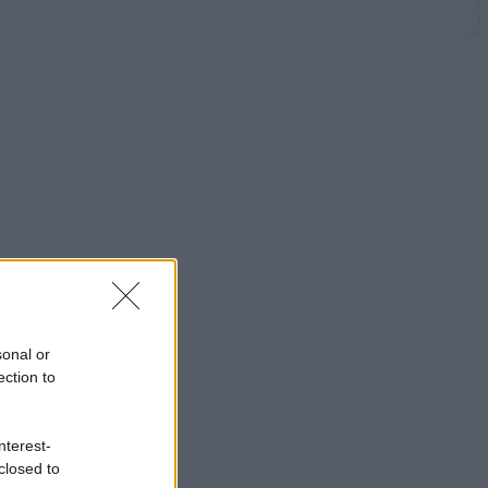
sonal or
ection to
nterest-
closed to