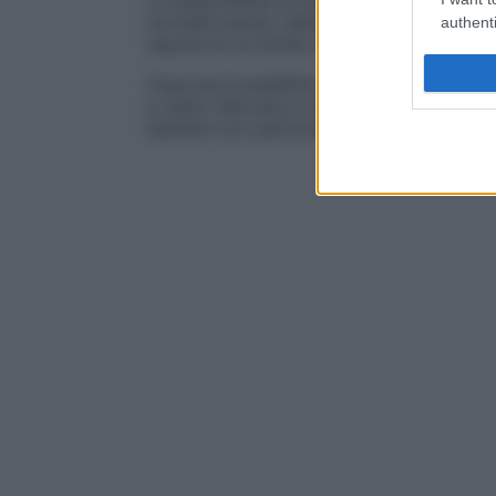
La disponibilità di tali strumenti non deve
normale evento della
vita
, un
fenomeno
na
authenti
nascita di un bimbo in buona
salute
.
Ciascuna possibilità di
diagnosi
prenatale 
e viene riservata a casi specifici o a fasc
bambini con particolari tipologie di prob