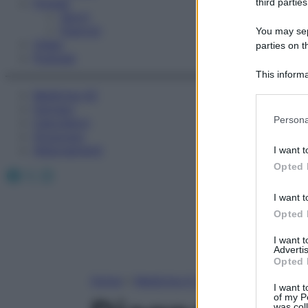
Fitness
third parties
Sport
Esercizi
You may sepa
Video
parties on t
Podcast
This informa
Participants
Medicina AZ
Farmaci
Please note
Persona
Calcolatori
information 
Oroscopo
deny consent
Abbonamenti
I want t
in below Go
Opted 
Facebook
X
Instagram
I want t
Opted 
I want 
Advertis
Opted 
Home
»
Medicina A-Z
I want t
of my P
was col