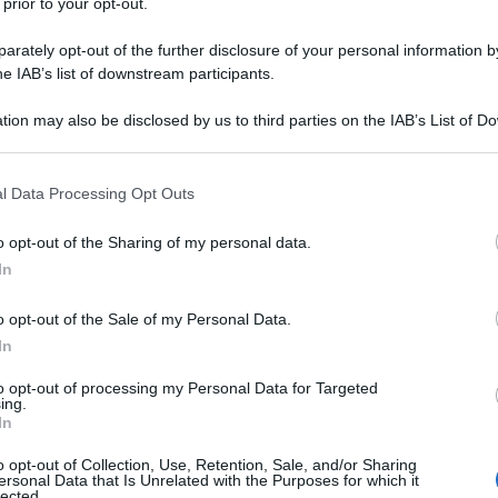
 prior to your opt-out.
rately opt-out of the further disclosure of your personal information by
he IAB’s list of downstream participants.
tion may also be disclosed by us to third parties on the IAB’s List of 
 that may further disclose it to other third parties.
 that this website/app uses one or more Google services and may gath
l Data Processing Opt Outs
including but not limited to your visit or usage behaviour. You may click 
 to Google and its third-party tags to use your data for below specifi
o opt-out of the Sharing of my personal data.
ogle consent section.
In
o opt-out of the Sale of my Personal Data.
In
to opt-out of processing my Personal Data for Targeted
ing.
In
o opt-out of Collection, Use, Retention, Sale, and/or Sharing
ersonal Data that Is Unrelated with the Purposes for which it
lected.