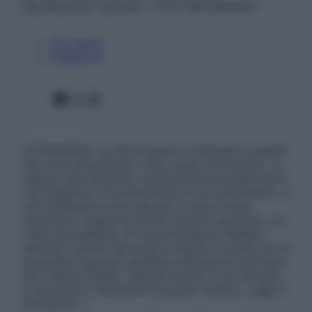
Riproduzione riservata – P.Iva 13673600964
Chi siamo
Pubblicità
Facebook
X
Instagram
ATTENZIONE: Le informazioni contenute in questo
sito sono presentate a solo scopo informativo, in
nessun caso possono costituire la formulazione di
una diagnosi o la prescrizione di un trattamento, e
non intendono e non devono in alcun modo
sostituire il rapporto diretto medico-paziente o la
visita specialistica. Si raccomanda di chiedere
sempre il parere del proprio medico curante e/o di
specialisti riguardo qualsiasi indicazione riportata.
Se si hanno dubbi o quesiti sull’uso di un farmaco
è necessario contattare il proprio medico. Leggi il
Disclaimer »