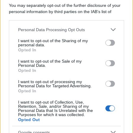
You may separately opt-out of the further disclosure of your
personal information by third parties on the IAB’s list of
downstream participants.
Personal Data Processing Opt Outs
This information may also be disclosed by us to third parties
on the IAB’s List of Downstream Participants that may further
I want to opt-out of the Sharing of my
disclose it to other third parties.
personal data.
Opted In
Please note that this website/app uses one or more Google
services and may gather and store information including but
I want to opt-out of the Sale of my
Personal Data.
not limited to your visit or usage behaviour. You may click to
Opted In
grant or deny consent to Google and its third-party tags to
use your data for below specified purposes in below Google
I want to opt-out of processing my
consent section.
Personal Data for Targeted Advertising.
Opted In
I want to opt-out of Collection, Use,
Retention, Sale, and/or Sharing of my
Personal Data that Is Unrelated with the
Purposes for which it was collected.
Opted Out
Google consents