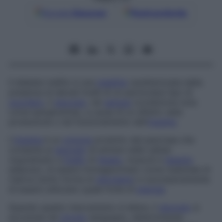
Google
Discover
Fonti preferite
Il diabete mellito è una
malattia
caratterizzata dalla
presenza di elevati livelli di un particolare tipo di
zucchero
, il
glucosio
, nel
sangue
(condizione nota
come
iperglicemia
), a causa di un difetto nella
produzione o nel funzionamento dell’
insulina
.
L’
insulina
è un
ormone
prodotto dal pancreas che
consente al
glucosio
di entrare nelle cellule
(soprattutto a
livello
di
fegato
, muscoli e
tessuto
adiposo), di essere immagazzinato come materiale di
riserva (sotto forma di
glicogeno
) e successivamente
di essere utilizzato quale fonte di
energia
.
Quando questo meccanismo si altera, il
glucosio
si
accumula nel
circolo
sanguigno, determinando