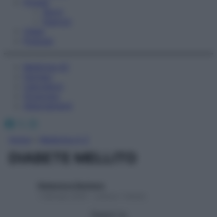
Fitness
Sport
Esercizi
Video
Podcast
Medicina AZ
Farmaci
Calcolatori
Oroscopo
Abbonamenti
Facebook
X
Instagram
Home
»
Medicina A-Z
DIABETE MELLITO
Redazione Starbene
1 Gennaio 2025 – Lettura 1 minuto
Seguici su