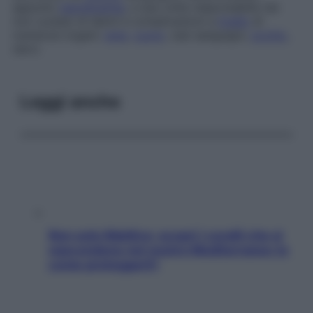
appunto
iperglicemia
, a sua volta responsabile (se
non curata) di danni e complicazioni a
livello
di
numerosi organi:
rene
,
cuore
, vasi sanguigni,
occhio
,
nervi.
Leggi anche
Non solo Maldive: scopri i coralli che si
nascondono nel nostro Mediterraneo (e
come proteggerli)