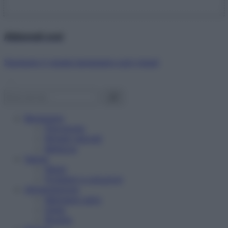
Abbonati ora!
Starbene ti regala benessere ogni mese!
Benessere
Psicologia
Rimedi naturali
Bellezza
Salute
News
Problemi e soluzioni
Alimentazione
Mangiare sano
Diete
Ricette