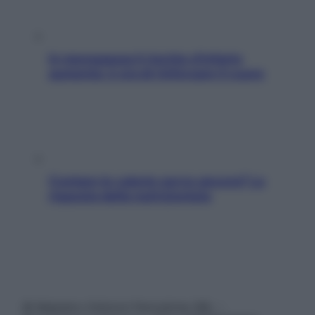
In menopausa il rischio d’infarto
aumenta: è ora di rinforzare il cuore
Contare le calorie serve ancora? La
risposta della nutrizionista
© Belpietro Edizioni Periodiche SRL –