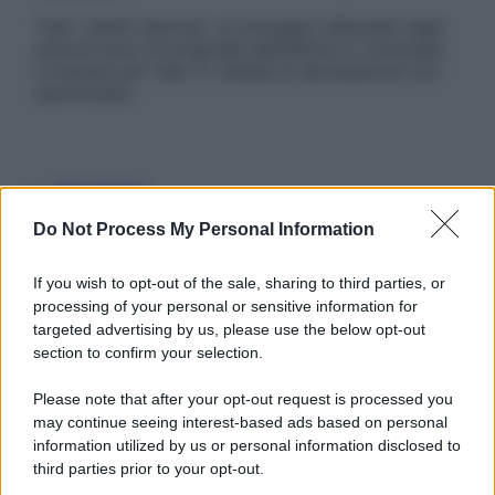
Tutti i diritti riservati. Le immagini utilizzate negli
articoli sono di proprietà dell’editore o concesse
in licenza per l’uso. È vietata la riproduzione non
autorizzata.
Informativa
Privacy Policy
Do Not Process My Personal Information
Cookie Policy
Note Legali
Preferenze Privacy
If you wish to opt-out of the sale, sharing to third parties, or
processing of your personal or sensitive information for
targeted advertising by us, please use the below opt-out
section to confirm your selection.
Please note that after your opt-out request is processed you
may continue seeing interest-based ads based on personal
information utilized by us or personal information disclosed to
third parties prior to your opt-out.