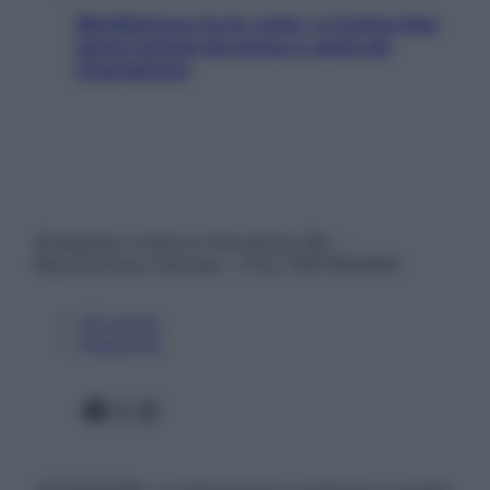
Mindfulness tra le vette: a Cortina due
giorni lontani da stress e ansia da
smartphone
© Belpietro Edizioni Periodiche SRL –
Riproduzione riservata – P.Iva 13673600964
Chi siamo
Pubblicità
Facebook
X
Instagram