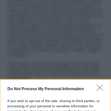
ATTENZIONE: Le informazioni contenute in questo
sito sono presentate a solo scopo informativo, in
nessun caso possono costituire la formulazione di
una diagnosi o la prescrizione di un trattamento, e
non intendono e non devono in alcun modo
sostituire il rapporto diretto medico-paziente o la
visita specialistica. Si raccomanda di chiedere
sempre il parere del proprio medico curante e/o di
specialisti riguardo qualsiasi indicazione riportata.
Se si hanno dubbi o quesiti sull’uso di un farmaco
è necessario contattare il proprio medico. Leggi il
Disclaimer »
Tutti i diritti riservati. Le immagini utilizzate negli
articoli sono di proprietà dell’editore o concesse
in licenza per l’uso. È vietata la riproduzione non
autorizzata.
Do Not Process My Personal Information
Informativa
If you wish to opt-out of the sale, sharing to third parties, or
Privacy Policy
processing of your personal or sensitive information for
Cookie Policy