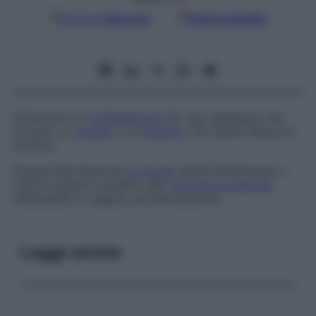
Google
Discover
Fonti preferite
Ostruzione od
obliterazione
dei vasi sanguigni che
irrorano un
organo
o un
tessuto
, che riduce l’apporto
ematico.
Devascolarizzazione
corticale
senile
Diminuzione o
ridotto apporto ematico alla
corteccia cerebrale
nell’anziano in seguito ad aterosclerosi.
Leggi anche