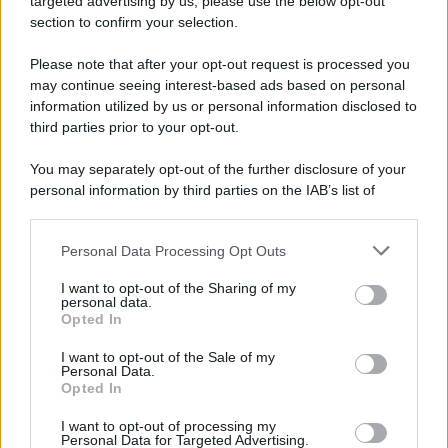
targeted advertising by us, please use the below opt-out
Note Legali
section to confirm your selection.
Preferenze Privacy
Please note that after your opt-out request is processed you
may continue seeing interest-based ads based on personal
information utilized by us or personal information disclosed to
third parties prior to your opt-out.
You may separately opt-out of the further disclosure of your
personal information by third parties on the IAB’s list of
downstream participants.
Personal Data Processing Opt Outs
This information may also be disclosed by us to third parties
on the IAB’s List of Downstream Participants that may further
I want to opt-out of the Sharing of my
disclose it to other third parties.
personal data.
Opted In
Please note that this website/app uses one or more Google
services and may gather and store information including but
I want to opt-out of the Sale of my
Personal Data.
not limited to your visit or usage behaviour. You may click to
Opted In
grant or deny consent to Google and its third-party tags to
use your data for below specified purposes in below Google
I want to opt-out of processing my
consent section.
Personal Data for Targeted Advertising.