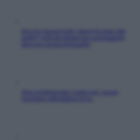
Doccia, lavarsi tutti i giorni fa male alla
pelle? I miti da sfatare per proteggerla
davvero senza stressarla
Aria condizionata: usala così, senza
rischiare raffreddore & Co.