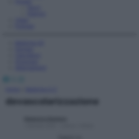
Fitness
Sport
Esercizi
Video
Podcast
Medicina AZ
Farmaci
Calcolatori
Oroscopo
Abbonamenti
Facebook
X
Instagram
Home
»
Medicina A-Z
devascolarizzazione
Redazione Starbene
1 Gennaio 2025 – Lettura 1 minuto
Seguici su