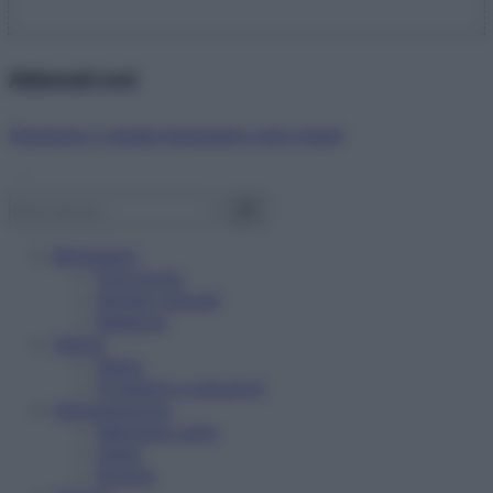
Abbonati ora!
Starbene ti regala benessere ogni mese!
Benessere
Psicologia
Rimedi naturali
Bellezza
Salute
News
Problemi e soluzioni
Alimentazione
Mangiare sano
Diete
Ricette