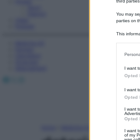
Fitness
third parties
Sport
Esercizi
You may sepa
Video
parties on t
Podcast
This informa
Participants
Medicina AZ
Farmaci
Please note
Persona
Calcolatori
information 
Oroscopo
deny consent
Abbonamenti
I want t
in below Go
Opted 
Facebook
X
Instagram
I want t
Opted 
I want 
Advertis
Opted 
Home
»
Medicina A-Z
I want t
of my P
was col