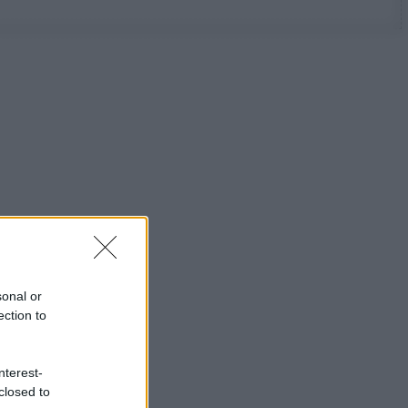
sonal or
ection to
nterest-
closed to