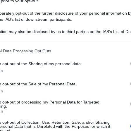
 prior to your opt-out.
rately opt-out of the further disclosure of your personal information by
he IAB’s list of downstream participants.
tion may also be disclosed by us to third parties on the IAB’s List of 
 that may further disclose it to other third parties.
 that this website/app uses one or more Google services and may gath
l Data Processing Opt Outs
including but not limited to your visit or usage behaviour. You may click 
 to Google and its third-party tags to use your data for below specifi
o opt-out of the Sharing of my personal data.
ogle consent section.
In
o opt-out of the Sale of my Personal Data.
In
to opt-out of processing my Personal Data for Targeted
ing.
In
o opt-out of Collection, Use, Retention, Sale, and/or Sharing
ersonal Data that Is Unrelated with the Purposes for which it
lected.