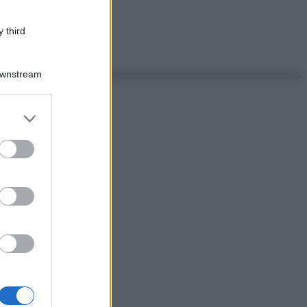
 third
Downstream
er and store
to grant or
ed purposes