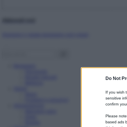
Abbonati ora!
Starbene ti regala benessere ogni mese!
Benessere
Psicologia
Rimedi naturali
Do Not Pr
Bellezza
Salute
If you wish 
News
sensitive in
Problemi e soluzioni
confirm your
Alimentazione
Mangiare sano
Please note
Diete
Ricette
based ads b