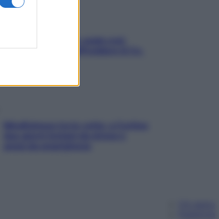
Aria condizionata: usala così,
senza rischiare raffreddore & Co.
Mindfulness tra le vette: a Cortina
due giorni lontani da stress e
ansia da smartphone
Chi siamo
Pubblicità