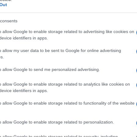
nto
Out
consents
o allow Google to enable storage related to advertising like cookies on
Le
evice identifiers in apps.
ti preferite
o allow my user data to be sent to Google for online advertising
s.
to allow Google to send me personalized advertising.
o allow Google to enable storage related to analytics like cookies on
evice identifiers in apps.
a delle funzioni mentali senza coinvolgimento
o allow Google to enable storage related to functionality of the website
 di mantenere costante o adeguato il
contatto
o allow Google to enable storage related to personalization.
appiattimento emozionale, apatia e
indifferenza
nei
ostante; è detto anche
deterioramento emozionale
.
o allow Google to enable storage related to security, including