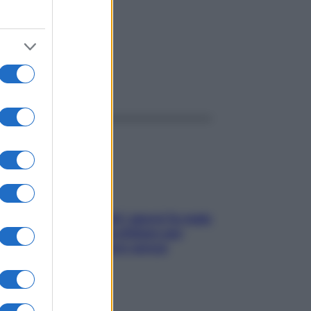
ggi anche
Doccia, lavarsi tutti i giorni fa male
alla pelle? I miti da sfatare per
proteggerla davvero senza
stressarla