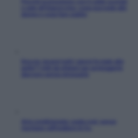
Perché la pressione con il caldo scende
e sale all’improvviso: cosa succede alle
donne e cosa fare subito
Doccia, lavarsi tutti i giorni fa male alla
pelle? I miti da sfatare per proteggerla
davvero senza stressarla
Aria condizionata: usala così, senza
rischiare raffreddore & Co.