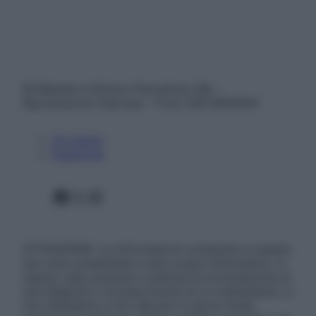
© Belpietro Edizioni Periodiche SRL –
Riproduzione riservata – P.Iva 13673600964
Chi siamo
Pubblicità
Facebook
X
Instagram
ATTENZIONE: Le informazioni contenute in questo
sito sono presentate a solo scopo informativo, in
nessun caso possono costituire la formulazione di
una diagnosi o la prescrizione di un trattamento, e
non intendono e non devono in alcun modo