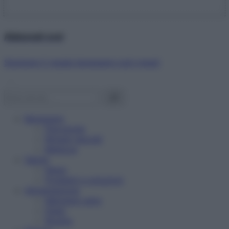
Abbonati ora!
Starbene ti regala benessere ogni mese!
Benessere
Psicologia
Rimedi naturali
Bellezza
Salute
News
Problemi e soluzioni
Alimentazione
Mangiare sano
Diete
Ricette