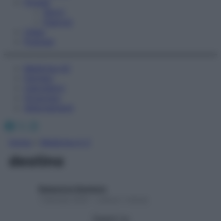
Fitness
Sport
Esercizi
Video
Podcast
Medicina AZ
Farmaci
Calcolatori
Oroscopo
Abbonamenti
Facebook
X
Instagram
Home
»
Medicina A-Z
destino
Redazione Starbene
1 Gennaio 2025 – Lettura 1 minuto
Seguici su