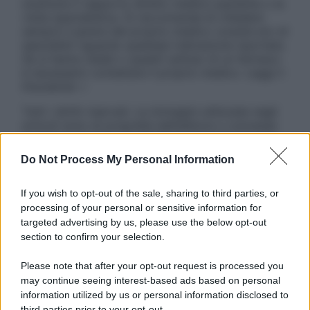
sostituire il rapporto diretto medico-paziente o la
visita specialistica. Si raccomanda di chiedere
sempre il parere del proprio medico curante e/o di
specialisti riguardo qualsiasi indicazione riportata.
Se si hanno dubbi o quesiti sull’uso di un farmaco
è necessario contattare il proprio medico. Leggi il
Disclaimer »
Tutti i diritti riservati. Le immagini utilizzate negli
articoli sono di proprietà dell’editore o concesse
in licenza per l’uso. È vietata la riproduzione non
autorizzata.
Do Not Process My Personal Information
If you wish to opt-out of the sale, sharing to third parties, or
processing of your personal or sensitive information for
Informativa
targeted advertising by us, please use the below opt-out
Privacy Policy
section to confirm your selection.
Cookie Policy
Note Legali
Please note that after your opt-out request is processed you
Preferenze Privacy
may continue seeing interest-based ads based on personal
information utilized by us or personal information disclosed to
third parties prior to your opt-out.