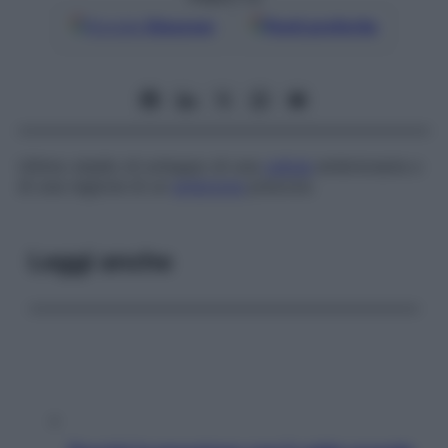
Google
Discover
Fonti preferite
Ultimo stadio di sviluppo di una
cellula
embrionaria o
di una regione di un
embrione
precoce.
Leggi anche