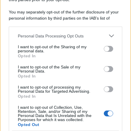
You may separately opt-out of the further disclosure of your
personal information by third parties on the IAB’s list of
downstream participants.
Personal Data Processing Opt Outs
This information may also be disclosed by us to third parties
on the IAB’s List of Downstream Participants that may further
I want to opt-out of the Sharing of my
disclose it to other third parties.
personal data.
Opted In
Please note that this website/app uses one or more Google
services and may gather and store information including but
I want to opt-out of the Sale of my
Personal Data.
not limited to your visit or usage behaviour. You may click to
Opted In
grant or deny consent to Google and its third-party tags to
use your data for below specified purposes in below Google
I want to opt-out of processing my
consent section.
Personal Data for Targeted Advertising.
Opted In
I want to opt-out of Collection, Use,
Retention, Sale, and/or Sharing of my
Personal Data that Is Unrelated with the
Purposes for which it was collected.
Opted Out