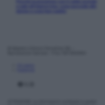
Perché la pressione con il caldo scende
e sale all’improvviso: cosa succede alle
donne e cosa fare subito
© Belpietro Edizioni Periodiche SRL –
Riproduzione riservata – P.Iva 13673600964
Chi siamo
Pubblicità
Facebook
X
Instagram
ATTENZIONE: Le informazioni contenute in questo