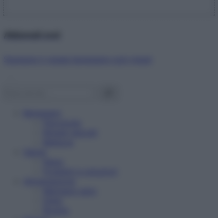
Abbonati ora!
Starbene ti regala benessere ogni mese!
Benessere
Psicologia
Rimedi naturali
Bellezza
Salute
News
Problemi e soluzioni
Alimentazione
Mangiare sano
Diete
Ricette