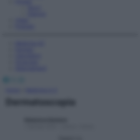
Fitness
Sport
Esercizi
Video
Podcast
Medicina AZ
Farmaci
Calcolatori
Oroscopo
Abbonamenti
Facebook
X
Instagram
Home
»
Medicina A-Z
Dermatoscopia
Redazione Starbene
1 Gennaio 2025 – Lettura 1 minuto
Seguici su