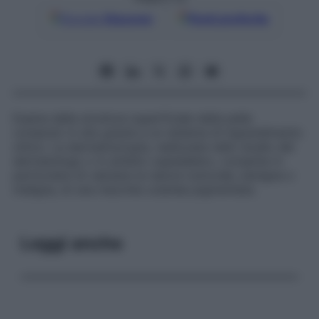
Google
Discover
Fonti preferite
Esame della struttura superficiale della pelle
compiuto
in situ
grazie a un sistema di ingrandimento
ottico. La dermatoscopia, realizzata nello studio del
dermatologo o in ambito ospedaliero, consente in
particolare di valutare la natura tumorale, benigna o
maligna, di una macchia cutanea pigmentata.
Leggi anche