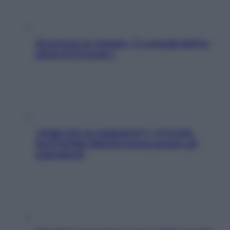
Sicurezza al volante: i 5 consigli dell’ex
pilota di Formula 1
«Oggi che se magnamo?»: 4 ricette
facili di Max Mariola senza pesare gli
ingredienti