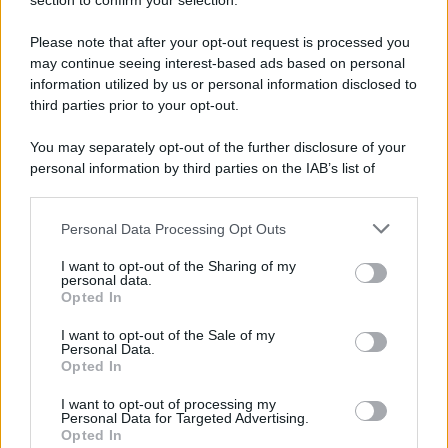
Note Legali
section to confirm your selection.
Preferenze Privacy
Please note that after your opt-out request is processed you
may continue seeing interest-based ads based on personal
information utilized by us or personal information disclosed to
third parties prior to your opt-out.
You may separately opt-out of the further disclosure of your
personal information by third parties on the IAB’s list of
downstream participants.
Personal Data Processing Opt Outs
This information may also be disclosed by us to third parties
on the IAB’s List of Downstream Participants that may further
I want to opt-out of the Sharing of my
disclose it to other third parties.
personal data.
Opted In
Please note that this website/app uses one or more Google
services and may gather and store information including but
I want to opt-out of the Sale of my
Personal Data.
not limited to your visit or usage behaviour. You may click to
Opted In
grant or deny consent to Google and its third-party tags to
use your data for below specified purposes in below Google
I want to opt-out of processing my
consent section.
Personal Data for Targeted Advertising.
Opted In