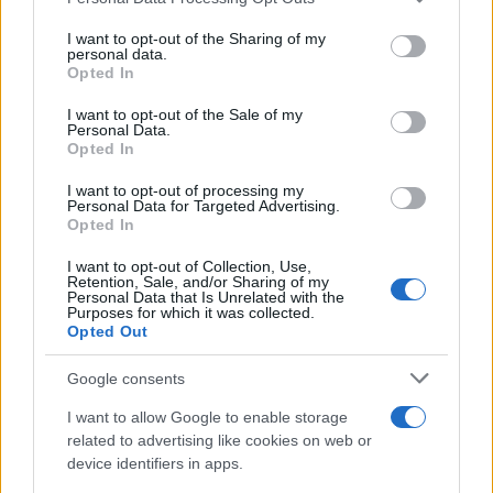
This information may also be disclosed by us to third parties
on the IAB’s List of Downstream Participants that may further
I want to opt-out of the Sharing of my
disclose it to other third parties.
personal data.
Opted In
Please note that this website/app uses one or more Google
services and may gather and store information including but
I want to opt-out of the Sale of my
Personal Data.
not limited to your visit or usage behaviour. You may click to
Opted In
grant or deny consent to Google and its third-party tags to
use your data for below specified purposes in below Google
I want to opt-out of processing my
consent section.
Personal Data for Targeted Advertising.
Opted In
I want to opt-out of Collection, Use,
Retention, Sale, and/or Sharing of my
Personal Data that Is Unrelated with the
Purposes for which it was collected.
Opted Out
Google consents
I want to allow Google to enable storage
related to advertising like cookies on web or
device identifiers in apps.