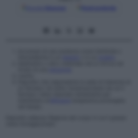
Google
Discover
Fonti preferite
Accumulo di una sostanza come l’amiloide o
l’emosiderina in un
tessuto
o in un
organo
.
Sedimento o altro materiale che si ritrova nel
fondo di una
soluzione
.
Lievito.
Deposito che rappresenta la sede di iniezione di
un farmaco (di solito intramuscolare) da cui il
farmaco viene rilasciato lentamente per
mantenere un’
efficacia
terapeutica prolungata
nel tempo.
Deposito adiposo
Regione del corpo in cui il grasso
viene immagazzinato.