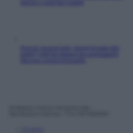
donne e cosa fare subito
Doccia, lavarsi tutti i giorni fa male alla
pelle? I miti da sfatare per proteggerla
davvero senza stressarla
© Belpietro Edizioni Periodiche SRL –
Riproduzione riservata – P.Iva 13673600964
Chi siamo