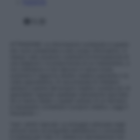
Pubblicità
Facebook
X
Instagram
ATTENZIONE: Le informazioni contenute in questo
sito sono presentate a solo scopo informativo, in
nessun caso possono costituire la formulazione di
una diagnosi o la prescrizione di un trattamento, e
non intendono e non devono in alcun modo
sostituire il rapporto diretto medico-paziente o la
visita specialistica. Si raccomanda di chiedere
sempre il parere del proprio medico curante e/o di
specialisti riguardo qualsiasi indicazione riportata.
Se si hanno dubbi o quesiti sull’uso di un farmaco
è necessario contattare il proprio medico. Leggi il
Disclaimer »
Tutti i diritti riservati. Le immagini utilizzate negli
articoli sono di proprietà dell’editore o concesse
in licenza per l’uso. È vietata la riproduzione non