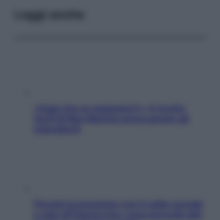
Leggi anche
«Oggi che se magnamo?»: 4 ricette
facili di Max Mariola senza pesare gli
ingredienti
Perché la pressione con il caldo scende
e sale all’improvviso: cosa succede alle