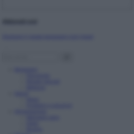
Abbonati ora!
Starbene ti regala benessere ogni mese!
Benessere
Psicologia
Rimedi naturali
Bellezza
Salute
News
Problemi e soluzioni
Alimentazione
Mangiare sano
Diete
Ricette