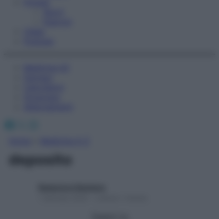
Fitness
Sport
Esercizi
Video
Podcast
Medicina AZ
Farmaci
Calcolatori
Oroscopo
Abbonamenti
Facebook
X
Instagram
Home
»
Medicina A-Z
deposito
Redazione Starbene
1 Gennaio 2025 – Lettura 1 minuto
Seguici su