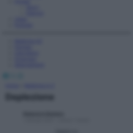
Fitness
Sport
Esercizi
Video
Podcast
Medicina AZ
Farmaci
Calcolatori
Oroscopo
Abbonamenti
Facebook
X
Instagram
Home
»
Medicina A-Z
Deplezione
Redazione Starbene
1 Gennaio 2025 – Lettura 1 minuto
Seguici su