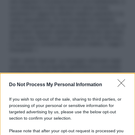
una diagnosi o la prescrizione di un trattamento, e
non intendono e non devono in alcun modo
sostituire il rapporto diretto medico-paziente o la
visita specialistica. Si raccomanda di chiedere
sempre il parere del proprio medico curante e/o di
specialisti riguardo qualsiasi indicazione riportata.
Se si hanno dubbi o quesiti sull’uso di un farmaco
è necessario contattare il proprio medico. Leggi il
Disclaimer »
Tutti i diritti riservati. Le immagini utilizzate negli
articoli sono di proprietà dell’editore o concesse
in licenza per l’uso. È vietata la riproduzione non
autorizzata.
Do Not Process My Personal Information
If you wish to opt-out of the sale, sharing to third parties, or
Informativa
processing of your personal or sensitive information for
Privacy Policy
targeted advertising by us, please use the below opt-out
Cookie Policy
section to confirm your selection.
Note Legali
Preferenze Privacy
Please note that after your opt-out request is processed you