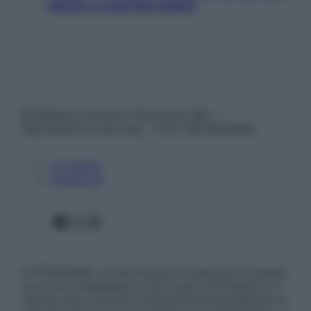
donne e cosa fare subito
© Belpietro Edizioni Periodiche SRL –
Riproduzione riservata – P.Iva 13673600964
Chi siamo
Pubblicità
Facebook
X
Instagram
ATTENZIONE: Le informazioni contenute in questo
sito sono presentate a solo scopo informativo, in
nessun caso possono costituire la formulazione di