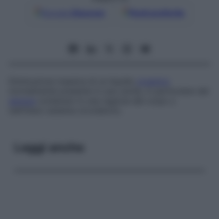
Google
Discover
Fonti preferite
Diminuzione massiva di un liquido
organico
normalmente presente in una cavità, in particolare del
sangue
contenuto in una regione del corpo o
nell’intero sistema circolatorio.
Leggi anche