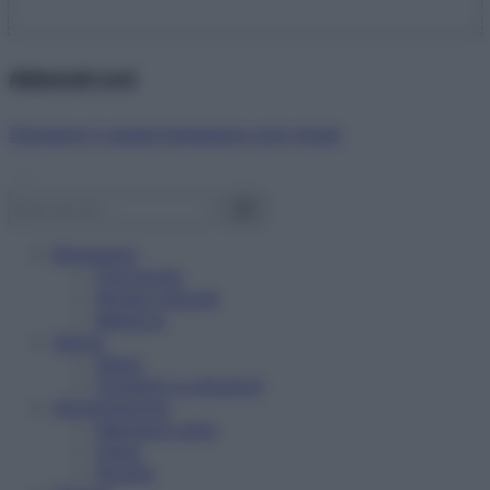
Abbonati ora!
Starbene ti regala benessere ogni mese!
Benessere
Psicologia
Rimedi naturali
Bellezza
Salute
News
Problemi e soluzioni
Alimentazione
Mangiare sano
Diete
Ricette