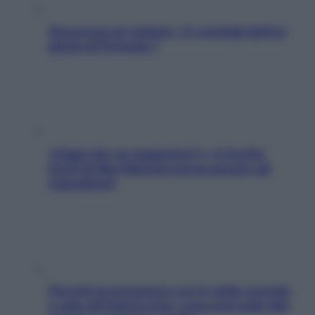
Sicurezza al volante: i 5 consigli dell’ex
pilota di Formula 1
«Oggi che se magnamo?»: 4 ricette
facili di Max Mariola senza pesare gli
ingredienti
Perché la pressione con il caldo scende
e sale all’improvviso: cosa succede alle