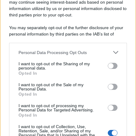
may continue seeing interest-based ads based on personal
information utilized by us or personal information disclosed to
third parties prior to your opt-out.
You may separately opt-out of the further disclosure of your
personal information by third parties on the IAB’s list of
downstream participants.
Personal Data Processing Opt Outs
This information may also be disclosed by us to third parties
on the IAB’s List of Downstream Participants that may further
I want to opt-out of the Sharing of my
disclose it to other third parties.
personal data.
Opted In
Please note that this website/app uses one or more Google
services and may gather and store information including but
I want to opt-out of the Sale of my
Personal Data.
not limited to your visit or usage behaviour. You may click to
Opted In
grant or deny consent to Google and its third-party tags to
use your data for below specified purposes in below Google
I want to opt-out of processing my
consent section.
Personal Data for Targeted Advertising.
Opted In
I want to opt-out of Collection, Use,
Retention, Sale, and/or Sharing of my
Personal Data that Is Unrelated with the