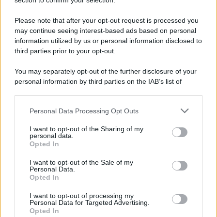
Note Legali
section to confirm your selection.
Preferenze Privacy
Please note that after your opt-out request is processed you
may continue seeing interest-based ads based on personal
information utilized by us or personal information disclosed to
third parties prior to your opt-out.
You may separately opt-out of the further disclosure of your
personal information by third parties on the IAB’s list of
downstream participants.
Personal Data Processing Opt Outs
This information may also be disclosed by us to third parties
on the IAB’s List of Downstream Participants that may further
I want to opt-out of the Sharing of my
disclose it to other third parties.
personal data.
Opted In
Please note that this website/app uses one or more Google
services and may gather and store information including but
I want to opt-out of the Sale of my
Personal Data.
not limited to your visit or usage behaviour. You may click to
Opted In
grant or deny consent to Google and its third-party tags to
use your data for below specified purposes in below Google
I want to opt-out of processing my
consent section.
Personal Data for Targeted Advertising.
Opted In