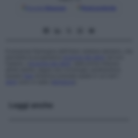
Google
Discover
Fonti preferite
Evoluzione fisiologica dell’intero sistema dentario, che
permette la progressiva
eruzione dei denti
nel loro
insieme. L’
eruzione dei denti
, dalla prima infanzia
all’età adulta, segue una cronologia caratteristica.
Questa
fase
dinamica precede quella in cui tutti i
denti
sono in sede (
dentatura
).
Leggi anche