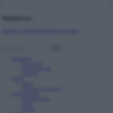
Abbonati ora!
Starbene ti regala benessere ogni mese!
Benessere
Psicologia
Rimedi naturali
Bellezza
Salute
News
Problemi e soluzioni
Alimentazione
Mangiare sano
Diete
Ricette