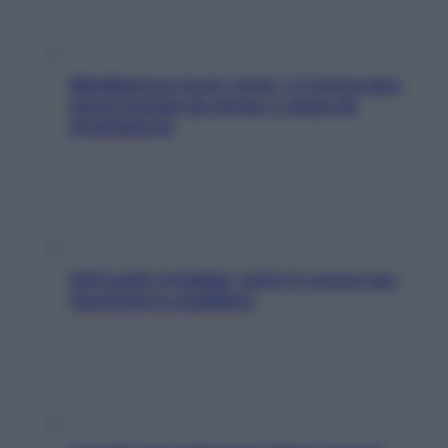
Mindfulness tra le vette: a Cortina due
giorni lontani da stress e ansia da
smartphone
SOS pelle irritabile: tutte le mosse per
riportarla in equilibrio