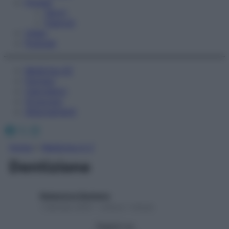
Fitness
Sport
Esercizi
Video
Podcast
Medicina AZ
Farmaci
Calcolatori
Oroscopo
Abbonamenti
Facebook
X
Instagram
Home
»
Medicina A-Z
Dentizione
Redazione Starbene
1 Gennaio 2025 – Lettura 1 minuto
Seguici su