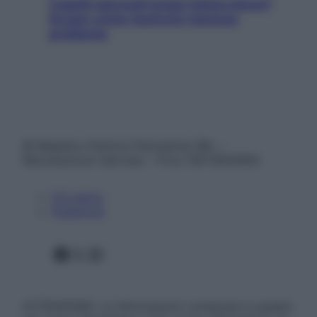
Capelli spezzati lungo l’attaccatura?
Scopri come risolvere l’annoso
problema
© Belpietro Edizioni Periodiche SRL –
Riproduzione riservata – P.Iva 13673600964
Chi siamo
Pubblicità
Facebook
X
Instagram
ATTENZIONE: Le informazioni contenute in questo