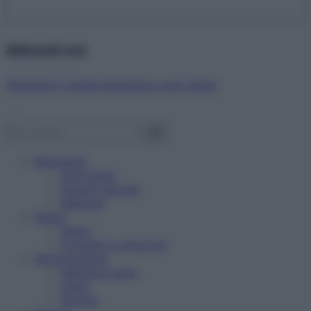
Abbonati ora!
Starbene ti regala benessere ogni mese!
Benessere
Psicologia
Rimedi naturali
Bellezza
Salute
News
Problemi e soluzioni
Alimentazione
Mangiare sano
Diete
Ricette