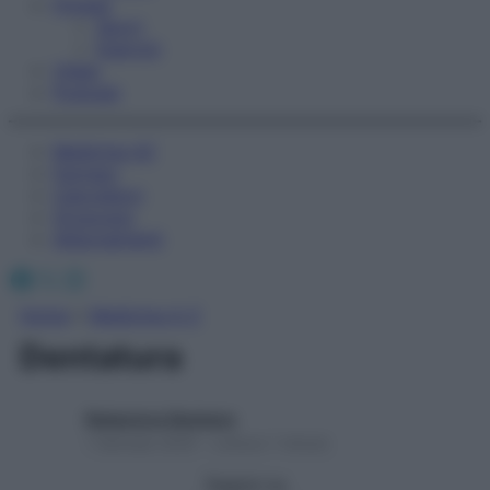
Fitness
Sport
Esercizi
Video
Podcast
Medicina AZ
Farmaci
Calcolatori
Oroscopo
Abbonamenti
Facebook
X
Instagram
Home
»
Medicina A-Z
Dentatura
Redazione Starbene
1 Gennaio 2025 – Lettura 1 minuto
Seguici su