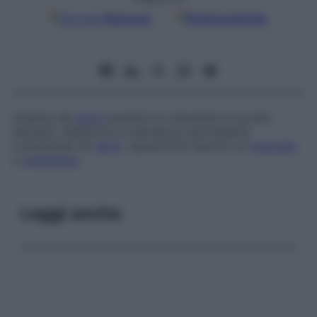
Google
Discover
Fonti preferite
Insieme dei
denti
presenti su entrambe le arcate
dentarie. Nell’uomo la dentatura permanente
comprende 32
denti
, equamente ripartiti su
mascella
e
mandibola
.
Leggi anche