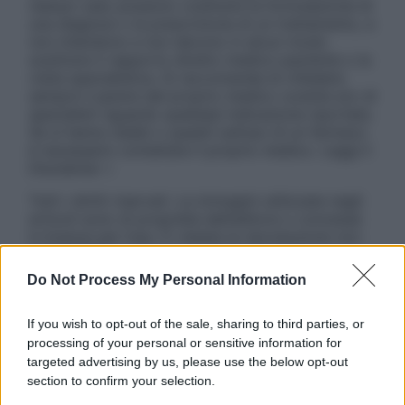
nessun caso possono costituire la formulazione di
una diagnosi o la prescrizione di un trattamento, e
non intendono e non devono in alcun modo
sostituire il rapporto diretto medico-paziente o la
visita specialistica. Si raccomanda di chiedere
sempre il parere del proprio medico curante e/o di
specialisti riguardo qualsiasi indicazione riportata.
Se si hanno dubbi o quesiti sull’uso di un farmaco
è necessario contattare il proprio medico. Leggi il
Disclaimer »
Tutti i diritti riservati. Le immagini utilizzate negli
articoli sono di proprietà dell’editore o concesse
in licenza per l’uso. È vietata la riproduzione non
autorizzata.
Do Not Process My Personal Information
If you wish to opt-out of the sale, sharing to third parties, or
Informativa
processing of your personal or sensitive information for
Privacy Policy
targeted advertising by us, please use the below opt-out
Cookie Policy
section to confirm your selection.
Note Legali