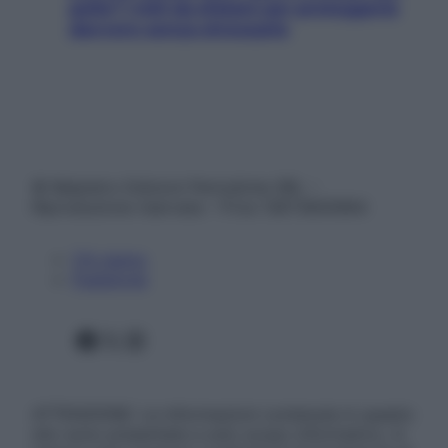
pelle? I miti da sfatare per proteggerla
davvero senza stressarla
© Belpietro Edizioni Periodiche SRL –
Riproduzione riservata – P.Iva 13673600964
Chi siamo
Pubblicità
Facebook
X
Instagram
ATTENZIONE: Le informazioni contenute in questo
sito sono presentate a solo scopo informativo, in