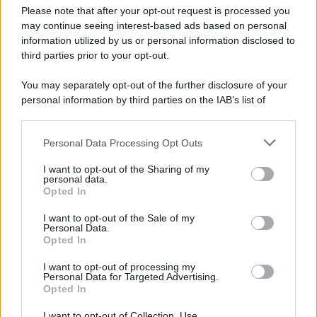
Preferenze Privacy
Please note that after your opt-out request is processed you
may continue seeing interest-based ads based on personal
information utilized by us or personal information disclosed to
third parties prior to your opt-out.
You may separately opt-out of the further disclosure of your
personal information by third parties on the IAB’s list of
downstream participants.
Personal Data Processing Opt Outs
This information may also be disclosed by us to third parties
on the IAB’s List of Downstream Participants that may further
I want to opt-out of the Sharing of my
disclose it to other third parties.
personal data.
Opted In
Please note that this website/app uses one or more Google
services and may gather and store information including but
I want to opt-out of the Sale of my
Personal Data.
not limited to your visit or usage behaviour. You may click to
Opted In
grant or deny consent to Google and its third-party tags to
use your data for below specified purposes in below Google
I want to opt-out of processing my
consent section.
Personal Data for Targeted Advertising.
Opted In
I want to opt-out of Collection, Use,