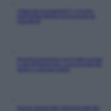
«Oggi che se magnamo?»: 4 ricette
facili di Max Mariola senza pesare gli
ingredienti
Perché la pressione con il caldo scende
e sale all’improvviso: cosa succede alle
donne e cosa fare subito
Doccia, lavarsi tutti i giorni fa male alla