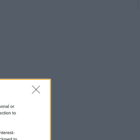
sonal or
ection to
nterest-
closed to