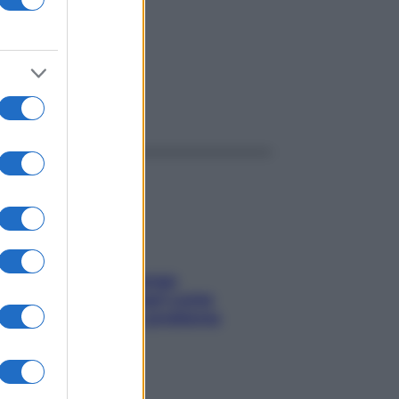
ggi anche
Capelli spezzati lungo
l’attaccatura? Scopri come
risolvere l’annoso problema