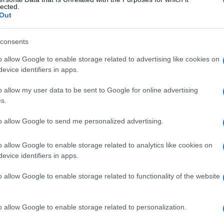
lected.
Out
consents
Le
o allow Google to enable storage related to advertising like cookies on
evice identifiers in apps.
ti preferite
o allow my user data to be sent to Google for online advertising
s.
to allow Google to send me personalized advertising.
o allow Google to enable storage related to analytics like cookies on
uppo degli arbovirus. Trasmessa all’uomo dalla
evice identifiers in apps.
è una
patologia
endemica che dà luogo a epidemie in
o allow Google to enable storage related to functionality of the website
est), questa
infezione
continua a espandersi nel
so, senza risparmiare le aree meno calde. Oggi si
o allow Google to enable storage related to personalization.
el Pacifico, in America centrale, nei Caraibi e, in