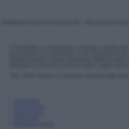
© Belpietro Edizioni Periodiche SRL – Riproduzione riser
ATTENZIONE: Le informazioni contenute in questo sito 
prescrizione di un trattamento, e non intendono e non 
chiedere sempre il parere del proprio medico curante e/o
necessario contattare il proprio medico. Leggi il Discl
Tutti i diritti riservati. Le immagini utilizzate negli ar
Informativa
Privacy Policy
Cookie Policy
Note Legali
Preferenze Privacy