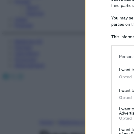
Fitness
third parties
Sport
Esercizi
You may sepa
Video
parties on t
Podcast
This informa
Medicina AZ
Participants
Farmaci
Calcolatori
Please note
Persona
Oroscopo
information 
Abbonamenti
deny consent
I want t
in below Go
Facebook
X
Instagram
Opted 
I want t
Opted 
I want 
Advertis
Opted 
Home
»
Medicina A-Z
I want t
of my P