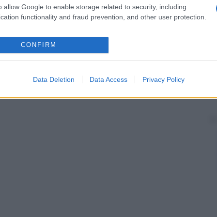
n grado di veicolare l’
agente
del dengue, l’
Aedes
o allow Google to enable storage related to security, including
entrionale e in alcuni Paesi europei (Italia, Albania).
cation functionality and fraud prevention, and other user protection.
malattia
e ogni anno vengono censiti 300 milioni di
CONFIRM
Data Deletion
Data Access
Privacy Policy