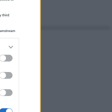
 third
Downstream
er and store
to grant or
ed purposes