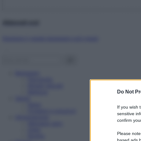
Abbonati ora!
Starbene ti regala benessere ogni mese!
Benessere
Psicologia
Rimedi naturali
Bellezza
Do Not Pr
Salute
News
If you wish 
Problemi e soluzioni
sensitive in
Alimentazione
confirm your
Mangiare sano
Diete
Please note
Ricette
based ads b