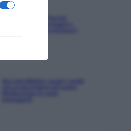
Fame dopo cena? Perché
succede e 6 snack leggeri e
appetitosi che non rovinano il
sonno
Non solo Maldive: scopri i coralli
che si nascondono nel nostro
Mediterraneo (e come
proteggerli)