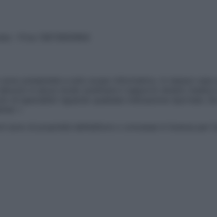
vata – P.Iva 13673600964
sono presentate a solo scopo informativo, in nessun caso p
devono in alcun modo sostituire il rapporto diretto medico-p
 di specialisti riguardo qualsiasi indicazione riportata. Se
aimer »
ticoli sono di proprietà dell’editore o concesse in licenza per 