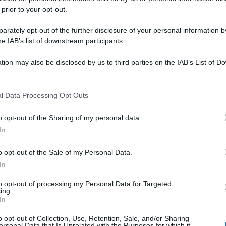
 prior to your opt-out.
rately opt-out of the further disclosure of your personal information by
he IAB’s list of downstream participants.
tion may also be disclosed by us to third parties on the IAB’s List of 
 that may further disclose it to other third parties.
 that this website/app uses one or more Google services and may gath
l Data Processing Opt Outs
including but not limited to your visit or usage behaviour. You may click 
 to Google and its third-party tags to use your data for below specifi
o opt-out of the Sharing of my personal data.
ogle consent section.
In
o opt-out of the Sale of my Personal Data.
In
to opt-out of processing my Personal Data for Targeted
ing.
In
o opt-out of Collection, Use, Retention, Sale, and/or Sharing
ersonal Data that Is Unrelated with the Purposes for which it