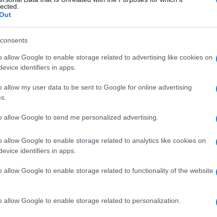
lected.
Out
consents
Le
o allow Google to enable storage related to advertising like cookies on
evice identifiers in apps.
ti preferite
o allow my user data to be sent to Google for online advertising
s.
to allow Google to send me personalized advertising.
o allow Google to enable storage related to analytics like cookies on
ficato, di un
neurone
, a volte detto
dendrone
o
evice identifiers in apps.
o allow Google to enable storage related to functionality of the website
rone
inviano impulsi verso il corpo cellulare, mentre
nso
centrifugo rispetto al corpo cellulare.
o allow Google to enable storage related to personalization.
ano effetti sull’
eccitabilità
del corpo cellulare
onici non propagati.