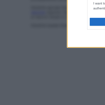
I want t
Dendrite apicale
Dendrite prominente che 
authenti
neurone
opposto rispetto al punto di parte
ai neuroni situati in uno strato orientato 
Dendrite basale
Dendrite che non origina d