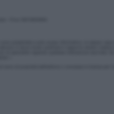
vata – P.Iva 13673600964
sono presentate a solo scopo informativo, in nessun caso p
devono in alcun modo sostituire il rapporto diretto medico-p
 di specialisti riguardo qualsiasi indicazione riportata. Se
aimer »
ticoli sono di proprietà dell’editore o concesse in licenza per 