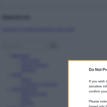
Abbonati ora!
Starbene ti regala benessere ogni mese!
Benessere
Psicologia
Rimedi naturali
Bellezza
Do Not Pr
Salute
News
If you wish 
Problemi e soluzioni
sensitive in
Alimentazione
confirm your
Mangiare sano
Diete
Please note
Ricette
based ads b