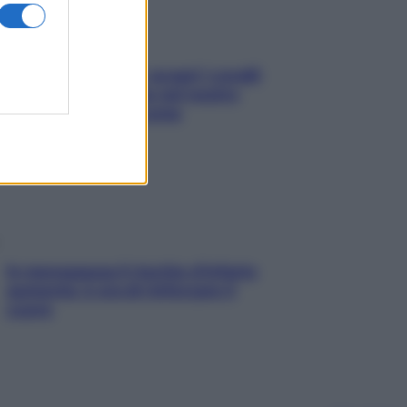
Non solo Maldive: scopri i coralli
che si nascondono nel nostro
Mediterraneo (e come
proteggerli)
In menopausa il rischio d’infarto
aumenta: è ora di rinforzare il
cuore