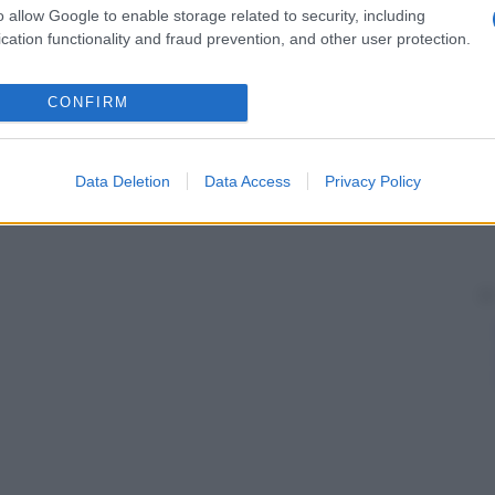
o allow Google to enable storage related to security, including
origina dall’
apice
di un
neurone
, cioè dal lato del
cation functionality and fraud prevention, and other user protection.
nza dell’assone. Il termine si riferisce principalmente
polarmente, come le cellule piramidali della
corteccia
.
CONFIRM
all’
apice
di un
neurone
.
Data Deletion
Data Access
Privacy Policy