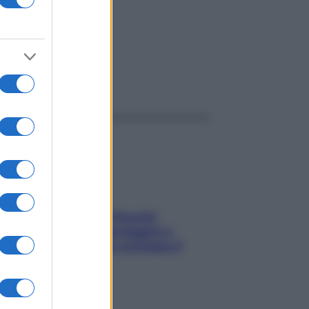
ggi anche
Fame dopo cena? Perché
succede e 6 snack leggeri e
appetitosi che non rovinano il
sonno