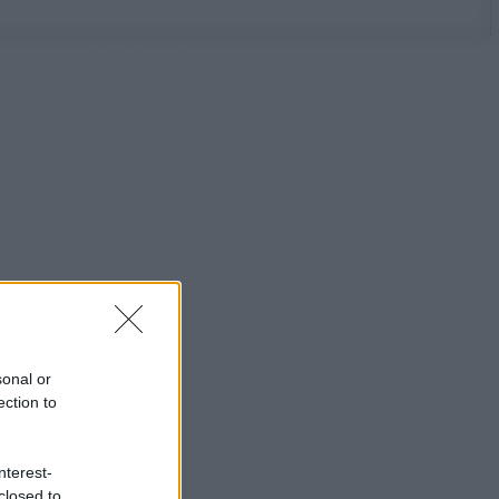
sonal or
ection to
nterest-
closed to