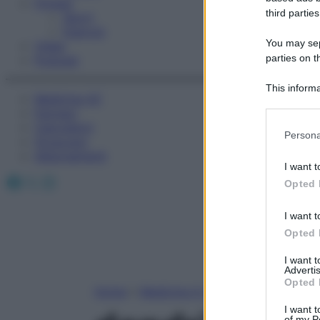
Fitness
third parties
Sport
Esercizi
You may sepa
Video
parties on t
Podcast
This informa
Medicina AZ
Participants
Farmaci
Calcolatori
Please note
Persona
Oroscopo
information 
Abbonamenti
deny consent
I want t
in below Go
Facebook
X
Instagram
Opted 
I want t
Opted 
I want 
Advertis
Opted 
Home
»
Medicina A-Z
I want t
of my P