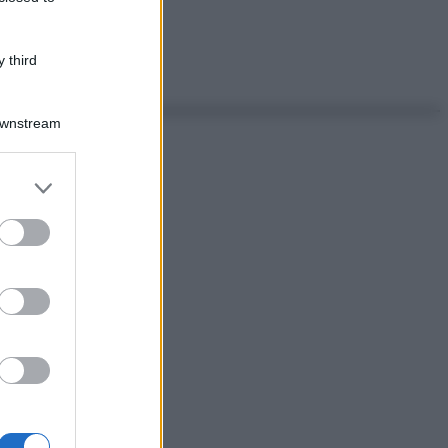
 third
Downstream
er and store
to grant or
ed purposes