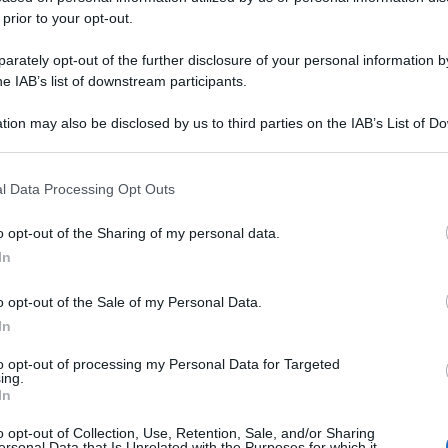
 prior to your opt-out.
rately opt-out of the further disclosure of your personal information by
he IAB’s list of downstream participants.
tion may also be disclosed by us to third parties on the IAB’s List of 
 that may further disclose it to other third parties.
 that this website/app uses one or more Google services and may gath
l Data Processing Opt Outs
including but not limited to your visit or usage behaviour. You may click 
 to Google and its third-party tags to use your data for below specifi
o opt-out of the Sharing of my personal data.
ogle consent section.
In
o opt-out of the Sale of my Personal Data.
In
to opt-out of processing my Personal Data for Targeted
ing.
In
o opt-out of Collection, Use, Retention, Sale, and/or Sharing
ersonal Data that Is Unrelated with the Purposes for which it