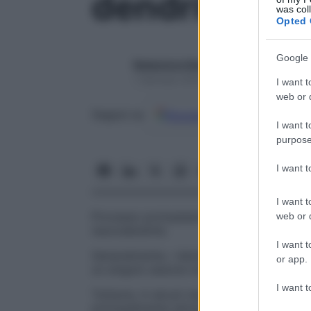
dendrite
was col
Opted 
Google 
Redazione Starbene
1 Gennaio 2025 – Lettura 1 minuto
I want t
web or d
Google
Discover
Fon
Seguici su
I want t
purpose
I want 
I want t
Processo protoplasmico, solitamente rami
web or d
neurodendrite
.
I want t
Generalmente, i dendriti multipli di un
neu
or app.
un singolo assone trasmette impulsi in
se
I want t
Tuttavia, in alcuni neuroni i dendriti esercit
principalmente attraverso impulsi elettrot