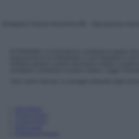
© Belpietro Edizioni Periodiche SRL – Riproduzione riser
ATTENZIONE: Le informazioni contenute in questo sito 
prescrizione di un trattamento, e non intendono e non 
chiedere sempre il parere del proprio medico curante e/o
necessario contattare il proprio medico. Leggi il Discl
Tutti i diritti riservati. Le immagini utilizzate negli ar
Informativa
Privacy Policy
Cookie Policy
Note Legali
Preferenze Privacy