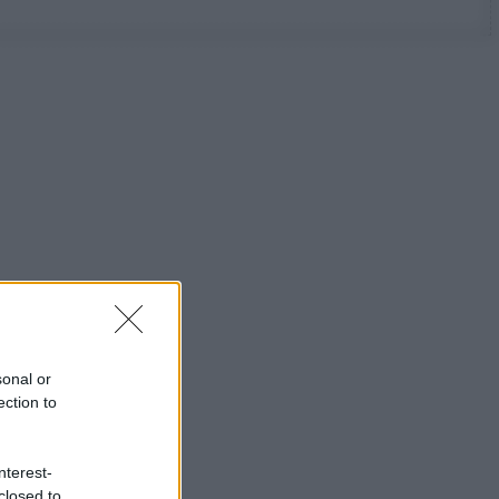
sonal or
ection to
nterest-
closed to