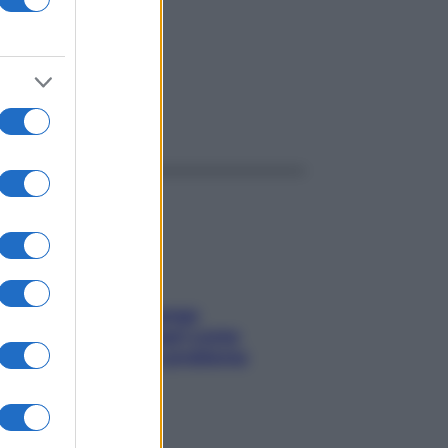
ggi anche
Capelli spezzati lungo
l’attaccatura? Scopri come
risolvere l’annoso problema