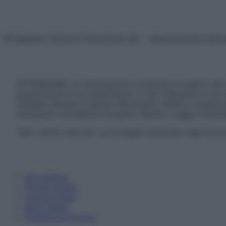
© Belpietro Edizioni Periodiche SRL – Riproduzione riser
ATTENZIONE: Le informazioni contenute in questo sito 
prescrizione di un trattamento, e non intendono e non 
chiedere sempre il parere del proprio medico curante e/o
necessario contattare il proprio medico. Leggi il Discl
Tutti i diritti riservati. Le immagini utilizzate negli ar
Informativa
Privacy Policy
Cookie Policy
Note Legali
Preferenze Privacy