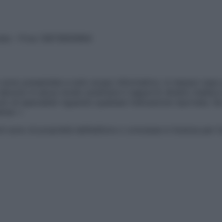
vata – P.Iva 13673600964
sono presentate a solo scopo informativo, in nessun caso p
devono in alcun modo sostituire il rapporto diretto medico-p
 di specialisti riguardo qualsiasi indicazione riportata. Se
aimer »
ticoli sono di proprietà dell’editore o concesse in licenza per 