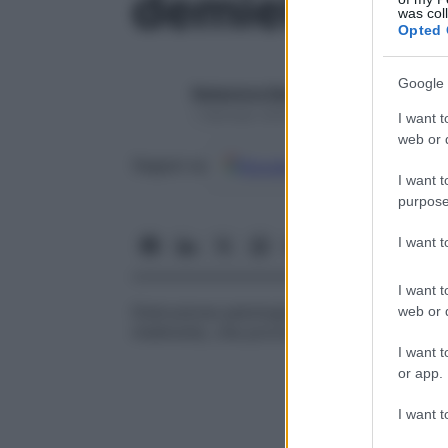
demielinizz
was col
Opted 
Google 
Redazione Starbene
1 Gennaio 2025 – Lettura 1 minuto
I want t
web or d
Google
Discover
Fon
Seguici su
I want t
purpose
I want 
I want t
Distruzione patologica e perdita del rives
web or d
mielinolisi
, che provoca il ritardo della
tr
I want t
or app.
I want t