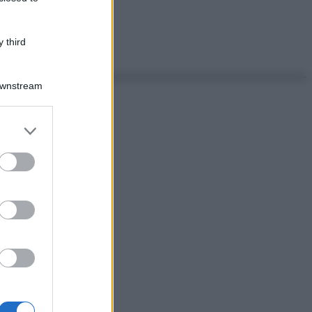
 third
Downstream
er and store
to grant or
ed purposes