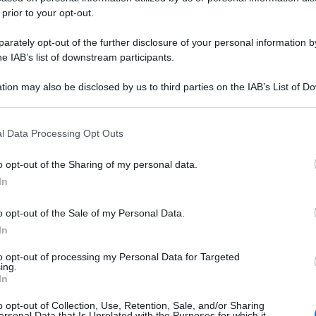
 prior to your opt-out.
rately opt-out of the further disclosure of your personal information by
he IAB’s list of downstream participants.
tion may also be disclosed by us to third parties on the IAB’s List of 
 that may further disclose it to other third parties.
 that this website/app uses one or more Google services and may gath
l Data Processing Opt Outs
including but not limited to your visit or usage behaviour. You may click 
 to Google and its third-party tags to use your data for below specifi
o opt-out of the Sharing of my personal data.
ogle consent section.
In
o opt-out of the Sale of my Personal Data.
In
to opt-out of processing my Personal Data for Targeted
ing.
In
o opt-out of Collection, Use, Retention, Sale, and/or Sharing
ersonal Data that Is Unrelated with the Purposes for which it