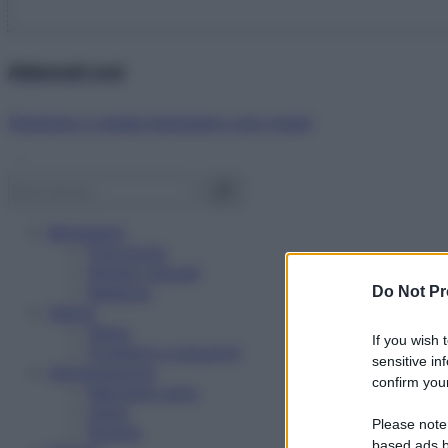
Abbonati ora!
Starbene ti regala benessere ogni mese!
Benessere
Psicologia
Rimedi naturali
Bellezza
Do Not Pr
Salute
News
If you wish 
Problemi e soluzioni
sensitive in
Alimentazione
confirm your
Mangiare sano
Diete
Please note
Ricette
based ads b