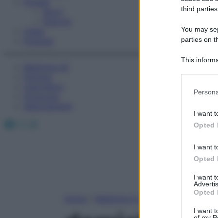
Fitness
third parties
Sport
Esercizi
You may sepa
Video
parties on t
Podcast
This informa
Medicina AZ
Participants
Farmaci
Calcolatori
Please note
Persona
Oroscopo
information 
Abbonamenti
deny consent
I want t
in below Go
Facebook
X
Instagram
Opted 
I want t
Opted 
I want 
Advertis
Opted 
Home
»
Medicina A-Z
I want t
of my P