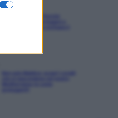
Fame dopo cena? Perché
succede e 6 snack leggeri e
appetitosi che non rovinano il
sonno
Non solo Maldive: scopri i coralli
che si nascondono nel nostro
Mediterraneo (e come
proteggerli)