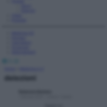
Fitness
Sport
Esercizi
Video
Podcast
Medicina AZ
Farmaci
Calcolatori
Oroscopo
Abbonamenti
Facebook
X
Instagram
Home
»
Medicina A-Z
deiezioni
Redazione Starbene
1 Gennaio 2025 – Lettura 1 minuto
Seguici su