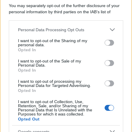
You may separately opt-out of the further disclosure of your
personal information by third parties on the IAB’s list of
downstream participants.
Personal Data Processing Opt Outs
This information may also be disclosed by us to third parties
on the IAB’s List of Downstream Participants that may further
I want to opt-out of the Sharing of my
disclose it to other third parties.
personal data.
Opted In
Please note that this website/app uses one or more Google
services and may gather and store information including but
I want to opt-out of the Sale of my
Personal Data.
not limited to your visit or usage behaviour. You may click to
Opted In
grant or deny consent to Google and its third-party tags to
use your data for below specified purposes in below Google
I want to opt-out of processing my
consent section.
Personal Data for Targeted Advertising.
Opted In
I want to opt-out of Collection, Use,
Retention, Sale, and/or Sharing of my
Personal Data that Is Unrelated with the
Purposes for which it was collected.
Opted Out
Google consents