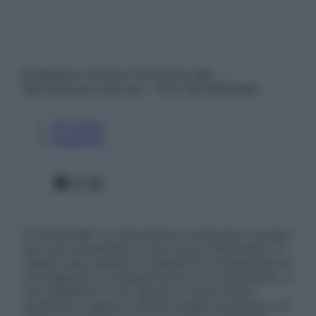
© Belpietro Edizioni Periodiche SRL –
Riproduzione riservata – P.Iva 13673600964
Chi siamo
Pubblicità
Facebook
X
Instagram
ATTENZIONE: Le informazioni contenute in questo
sito sono presentate a solo scopo informativo, in
nessun caso possono costituire la formulazione di
una diagnosi o la prescrizione di un trattamento, e
non intendono e non devono in alcun modo
sostituire il rapporto diretto medico-paziente o la