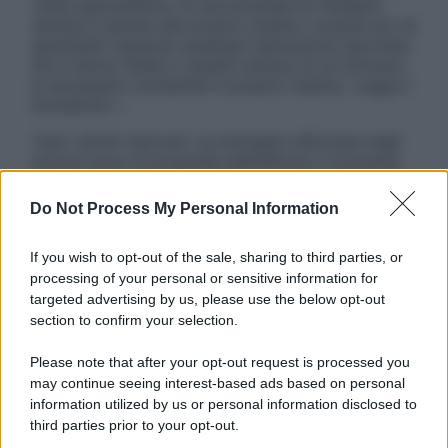
visita specialistica. Si raccomanda di chiedere
sempre il parere del proprio medico curante e/o di
specialisti riguardo qualsiasi indicazione riportata.
Se si hanno dubbi o quesiti sull’uso di un farmaco
è necessario contattare il proprio medico. Leggi il
Disclaimer »
Tutti i diritti riservati. Le immagini utilizzate negli
articoli sono di proprietà dell’editore o concesse
in licenza per l’uso. È vietata la riproduzione non
autorizzata.
Do Not Process My Personal Information
If you wish to opt-out of the sale, sharing to third parties, or
processing of your personal or sensitive information for
Informativa
targeted advertising by us, please use the below opt-out
Privacy Policy
section to confirm your selection.
Cookie Policy
Note Legali
Please note that after your opt-out request is processed you
Preferenze Privacy
may continue seeing interest-based ads based on personal
information utilized by us or personal information disclosed to
third parties prior to your opt-out.