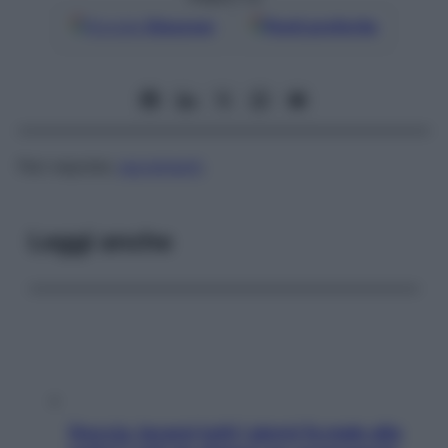
Google
Discover
Fonti preferite
Feci espulse;
escrementi
.
Leggi anche
Doccia, lavarsi tutti i giorni fa male alla