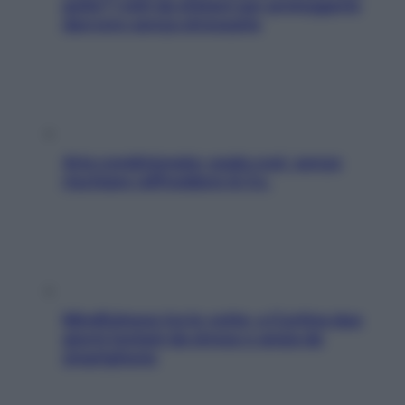
pelle? I miti da sfatare per proteggerla
davvero senza stressarla
Aria condizionata: usala così, senza
rischiare raffreddore & Co.
Mindfulness tra le vette: a Cortina due
giorni lontani da stress e ansia da
smartphone