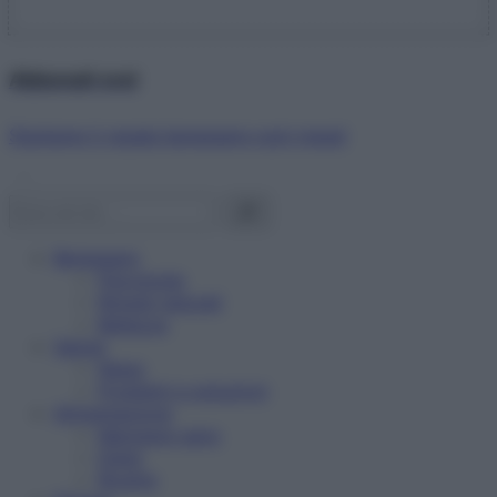
Abbonati ora!
Starbene ti regala benessere ogni mese!
Benessere
Psicologia
Rimedi naturali
Bellezza
Salute
News
Problemi e soluzioni
Alimentazione
Mangiare sano
Diete
Ricette