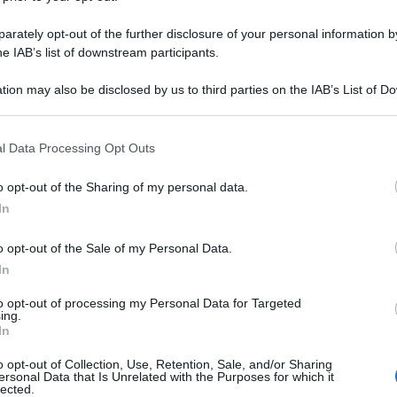
rately opt-out of the further disclosure of your personal information by
he IAB’s list of downstream participants.
tion may also be disclosed by us to third parties on the IAB’s List of 
 that may further disclose it to other third parties.
 that this website/app uses one or more Google services and may gath
l Data Processing Opt Outs
including but not limited to your visit or usage behaviour. You may click 
 to Google and its third-party tags to use your data for below specifi
o opt-out of the Sharing of my personal data.
ogle consent section.
In
o opt-out of the Sale of my Personal Data.
In
to opt-out of processing my Personal Data for Targeted
ing.
In
o opt-out of Collection, Use, Retention, Sale, and/or Sharing
ersonal Data that Is Unrelated with the Purposes for which it
lected.