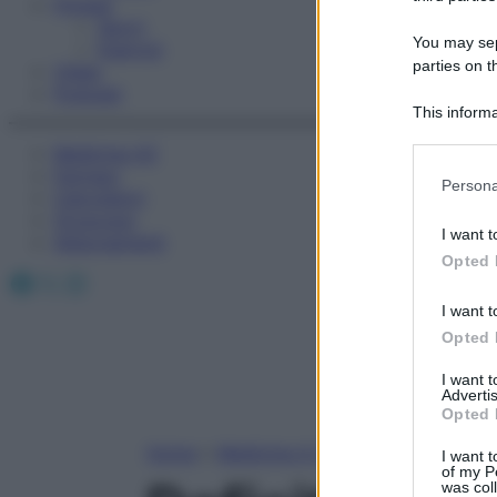
Fitness
Sport
You may sepa
Esercizi
parties on t
Video
Podcast
This informa
Participants
Medicina AZ
Farmaci
Please note
Persona
Calcolatori
information 
Oroscopo
deny consent
I want t
Abbonamenti
in below Go
Opted 
Facebook
X
Instagram
I want t
Opted 
I want 
Advertis
Opted 
Home
»
Medicina A-Z
I want t
of my P
was col