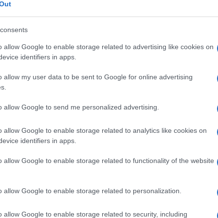
ro
Out
consents
o allow Google to enable storage related to advertising like cookies on
Le
evice identifiers in apps.
o allow my user data to be sent to Google for online advertising
ti preferite
s.
to allow Google to send me personalized advertising.
o allow Google to enable storage related to analytics like cookies on
evice identifiers in apps.
o
nell’
organismo
è inferiore al normale, come
riflesso
o allow Google to enable storage related to functionality of the website
sseo
, della concentrazione inferiore rispetto al
i una certa gravità, di una ridotta concentrazione
lle emazie e
anemia
.
o allow Google to enable storage related to personalization.
riva da carenza di
ferro
nella
dieta
del lattante. Il
ttavia, il periodo di dipendenza dal latte dalla nascita
o allow Google to enable storage related to security, including