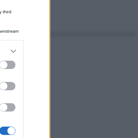
 third
Downstream
er and store
to grant or
ed purposes