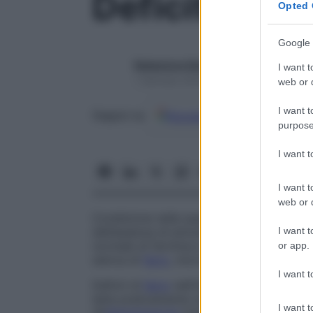
Deficit di fer
Opted 
Google 
Redazione Starbene
I want t
1 Gennaio 2025 – Lettura 1 minuto
web or d
I want t
Google
Discover
Fon
Seguici su
purpose
I want 
I want t
web or d
Condizione nella quale la quantità di
ferr
I want t
dell’assenza di emosiderina nel
midollo o
normale di ferritina e, in quadri clinici d
or app.
sierica di
ferro
, microcitosi e
ipocromia
de
I want t
Deficit di
ferro
nell’infanzia
Anemia
che de
latte praticamente non contiene
ferro
. Tu
I want t