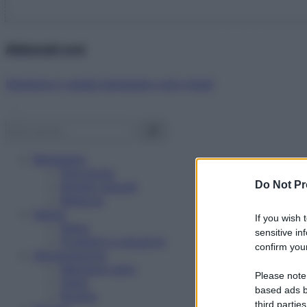
Abbonati ora!
Starbene ti regala benessere ogni mese!
Benessere
Psicologia
Do Not Pr
Rimedi naturali
Bellezza
Salute
If you wish 
News
sensitive in
Problemi e soluzioni
confirm your
Alimentazione
Mangiare sano
Please note
Diete
based ads b
Ricette
third parties