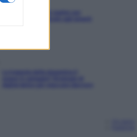
L’oroscopo food di Jupiter per
l’estate 2026 dedicato agli amanti
del cibo
La trappola della dopamina ti
segue in spiaggia? Strategie di
digital detox per staccare davvero
Chi siamo
Pubblicità