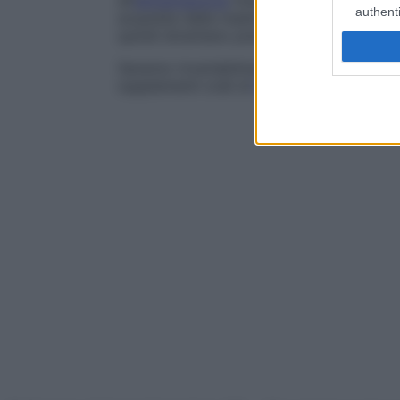
all’
alimentazione
mista è normalmente cop
authenti
acquisite dalla madre durante la
vita
fetal
quindi diventano precocemente carenti d
Saranno invariabilmente anemici durante 
supplementi orali di
ferro
a partire dalle 