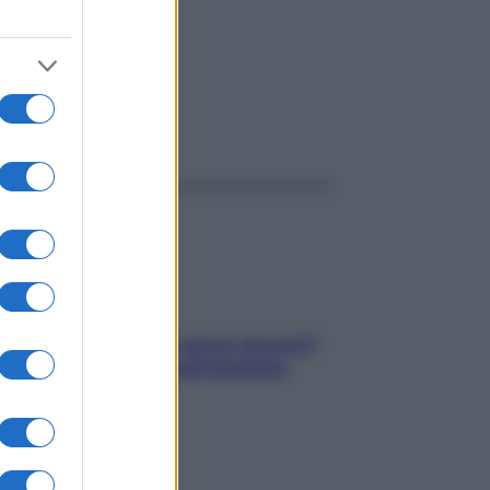
ggi anche
Contare le calorie serve ancora?
La risposta della nutrizionista