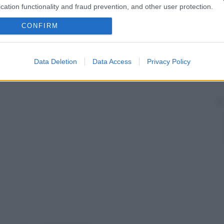
erto dalle scorte di
ferro
presenti nel
fegato
,
cation functionality and fraud prevention, and other user protection.
e. I bambini prematuri hanno scorte di
ferro
ridotte e
i
ferro
.
CONFIRM
il primo anno di
vita
o più a lungo se non assumono
prime settimane di
vita
.
Data Deletion
Data Access
Privacy Policy