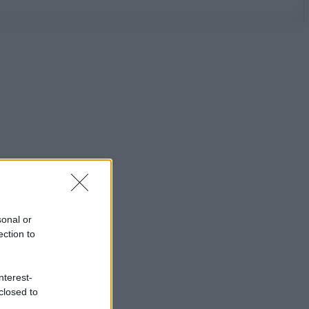
sonal or
ection to
nterest-
closed to