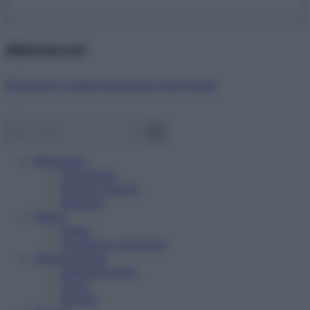
Abbonati ora!
Starbene ti regala benessere ogni mese!
Benessere
Psicologia
Rimedi naturali
Bellezza
Salute
News
Problemi e soluzioni
Alimentazione
Mangiare sano
Diete
Ricette