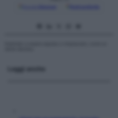
Google
Discover
Fonti preferite
Destinato a essere espulso e rimpiazzato, come un
dente deciduo.
Leggi anche