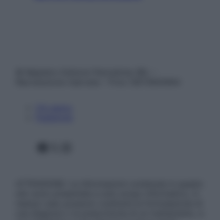
© Belpietro Edizioni Periodiche SRL –
Riproduzione riservata – P.Iva 13673600964
Chi siamo
Pubblicità
Facebook
X
Instagram
ATTENZIONE: Le informazioni contenute in questo
sito sono presentate a solo scopo informativo, in
nessun caso possono costituire la formulazione di
una diagnosi o la prescrizione di un trattamento, e