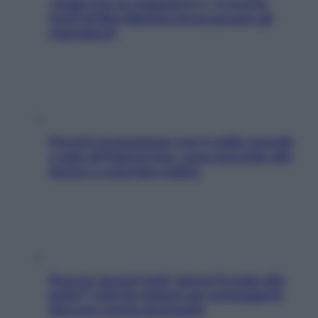
«Oggi che se magnamo?»: 4 ricette
facili di Max Mariola senza pesare gli
ingredienti
Perché la pressione con il caldo scende
e sale all’improvviso: cosa succede alle
donne e cosa fare subito
Doccia, lavarsi tutti i giorni fa male alla
pelle? I miti da sfatare per proteggerla
davvero senza stressarla