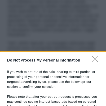
non intendono e non devono in alcun modo
sostituire il rapporto diretto medico-paziente o la
visita specialistica. Si raccomanda di chiedere
sempre il parere del proprio medico curante e/o di
specialisti riguardo qualsiasi indicazione riportata.
Se si hanno dubbi o quesiti sull’uso di un farmaco
è necessario contattare il proprio medico. Leggi il
Disclaimer »
Tutti i diritti riservati. Le immagini utilizzate negli
articoli sono di proprietà dell’editore o concesse
in licenza per l’uso. È vietata la riproduzione non
autorizzata.
Do Not Process My Personal Information
If you wish to opt-out of the sale, sharing to third parties, or
processing of your personal or sensitive information for
Informativa
targeted advertising by us, please use the below opt-out
Privacy Policy
section to confirm your selection.
Cookie Policy
Note Legali
Please note that after your opt-out request is processed you
Preferenze Privacy
may continue seeing interest-based ads based on personal