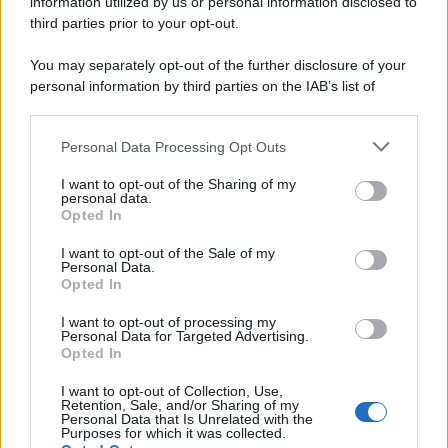
information utilized by us or personal information disclosed to
third parties prior to your opt-out.
You may separately opt-out of the further disclosure of your
personal information by third parties on the IAB’s list of
downstream participants.
Personal Data Processing Opt Outs
This information may also be disclosed by us to third parties
on the IAB’s List of Downstream Participants that may further
I want to opt-out of the Sharing of my
disclose it to other third parties.
personal data.
Opted In
Please note that this website/app uses one or more Google
services and may gather and store information including but
I want to opt-out of the Sale of my
Personal Data.
not limited to your visit or usage behaviour. You may click to
Opted In
grant or deny consent to Google and its third-party tags to
use your data for below specified purposes in below Google
I want to opt-out of processing my
consent section.
Personal Data for Targeted Advertising.
Opted In
I want to opt-out of Collection, Use,
Retention, Sale, and/or Sharing of my
Personal Data that Is Unrelated with the
Purposes for which it was collected.