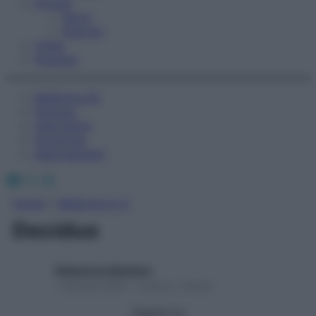
Fitness
Sport
Esercizi
Video
Podcast
Medicina AZ
Farmaci
Calcolatori
Oroscopo
Abbonamenti
Facebook
X
Instagram
Home
»
Medicina A-Z
Deciduo
Redazione Starbene
1 Gennaio 2025 – Lettura 1 minuto
Seguici su