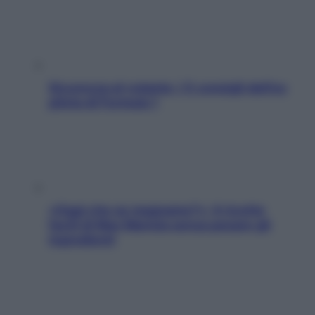
Sicurezza al volante: i 5 consigli dell’ex
pilota di Formula 1
«Oggi che se magnamo?»: 4 ricette
facili di Max Mariola senza pesare gli
ingredienti