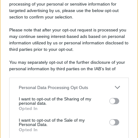
Privacy Policy
processing of your personal or sensitive information for
Cookie Policy
targeted advertising by us, please use the below opt-out
Note Legali
section to confirm your selection.
Preferenze Privacy
Please note that after your opt-out request is processed you
may continue seeing interest-based ads based on personal
information utilized by us or personal information disclosed to
third parties prior to your opt-out.
You may separately opt-out of the further disclosure of your
personal information by third parties on the IAB’s list of
downstream participants.
Personal Data Processing Opt Outs
This information may also be disclosed by us to third parties
on the IAB’s List of Downstream Participants that may further
I want to opt-out of the Sharing of my
disclose it to other third parties.
personal data.
Opted In
Please note that this website/app uses one or more Google
services and may gather and store information including but
I want to opt-out of the Sale of my
Personal Data.
not limited to your visit or usage behaviour. You may click to
Opted In
grant or deny consent to Google and its third-party tags to
use your data for below specified purposes in below Google