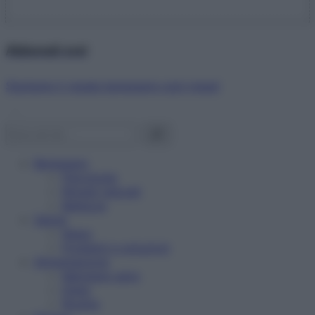
Abbonati ora!
Starbene ti regala benessere ogni mese!
Benessere
Psicologia
Rimedi naturali
Bellezza
Salute
News
Problemi e soluzioni
Alimentazione
Mangiare sano
Diete
Ricette