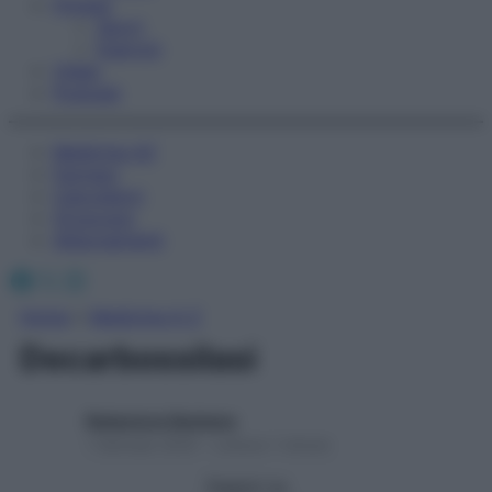
Fitness
Sport
Esercizi
Video
Podcast
Medicina AZ
Farmaci
Calcolatori
Oroscopo
Abbonamenti
Facebook
X
Instagram
Home
»
Medicina A-Z
Decarbossilasi
Redazione Starbene
1 Gennaio 2025 – Lettura 1 minuto
Seguici su