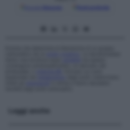
Google
Discover
Fonti preferite
Enzima che determina la liberazione di un gruppo
carbossilico da un
acido
organico
. Le decarbossilasi
hanno una struttura assai
variabile
ma spesso
contengono piridossalfosfato, un derivato del
piridossale, o
vitamina B6
. Giocano un ruolo
essenziale nel
metabolismo
degli acidi: trasformano
infatti gli
aminoacidi
in amine e fanno decadere
l’acidità degli acidi carbossilici.
Leggi anche