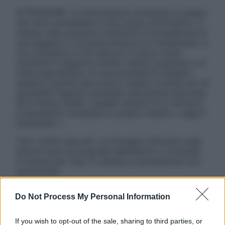
ATTENZIONE: Le informazioni contenute in questo
sito sono presentate a solo scopo informativo, in
nessun caso possono costituire la formulazione di
una diagnosi o la prescrizione di un trattamento, e
non intendono e non devono in alcun modo
sostituire il rapporto diretto medico-paziente o la
visita specialistica. Si raccomanda di chiedere
sempre il parere del proprio medico curante e/o di
specialisti riguardo qualsiasi indicazione riportata.
Se si hanno dubbi o quesiti sull’uso di un farmaco
è necessario contattare il proprio medico. Leggi il
Disclaimer »
Tutti i diritti riservati. Le immagini utilizzate negli
articoli sono di proprietà dell’editore o concesse
in licenza per l’uso. È vietata la riproduzione non
autorizzata.
Do Not Process My Personal Information
Informativa
If you wish to opt-out of the sale, sharing to third parties, or