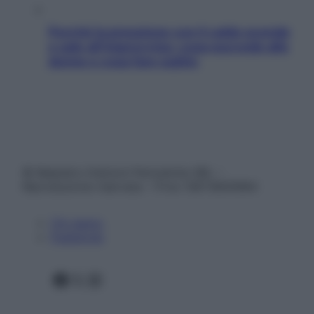
Perché la pressione con il caldo scende
e sale all’improvviso: cosa succede alle
donne e cosa fare subito
© Belpietro Edizioni Periodiche SRL –
Riproduzione riservata – P.Iva 13673600964
Chi siamo
Pubblicità
Facebook
X
Instagram