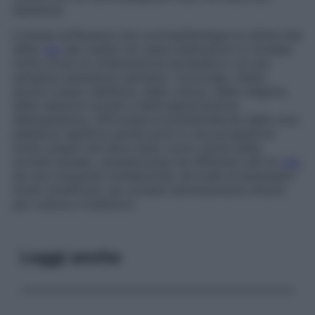
esistenza.
L’umana sofferenza che contraddistingue le ultime fasi
della
vita
del malato ha vaste implicazioni e richiede
molto di più di un’attenzione biomedica o di una
semplice assistenza sanitaria. Coinvolge, infatti,
anche il piano dell’etica, della cultura, delle religioni,
delle relazioni sociali e dell’organizzazione
dell’assistenza. Affrontare le problematiche delle cure
palliative significa quindi porsi in una prospettiva
molto ampia che deve tener conto anche della
società attuale, caratterizzata da differenti stili di
vita
,
da una crescente multietnicità, da livelli di benessere
molto stratificati, da contesti estremamente diversi
per cultura e tradizioni.
Leggi anche