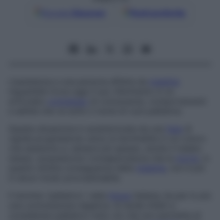
Google
Discover
Fonti preferite
L’assistenza a una persona affetta da
malattia
inguaribile trova oggi il suo riferimento in un
articolato
complesso
di conoscenze, comportamenti
e abilità che va sotto il nome di
cure palliative.
Questa situazione è caratterizzata da una
fase
di
rapida progressione verso la terminalità in cui coloro
che assistono e, sempre più spesso, anche il malato
stesso, acquisiscono consapevolezza che la
morte
, in
quanto diretta conseguenza della
malattia
, non è più
in alcun modo procrastinabile.
Il termine “palliativo”, nella
lingua
italiana, ha per lo più
una connotazione negativa. Si tende infatti a
considerare palliativo tutto ciò che non permette di