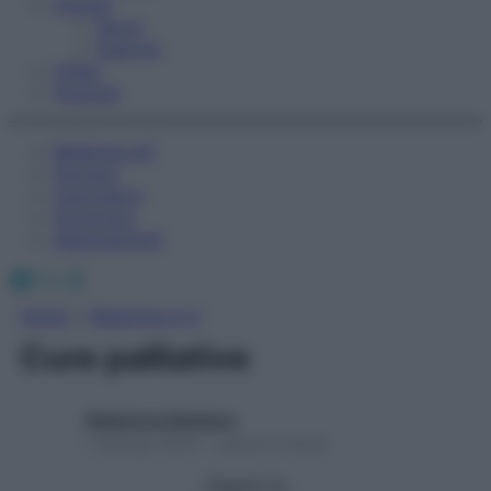
Fitness
Sport
Esercizi
Video
Podcast
Medicina AZ
Farmaci
Calcolatori
Oroscopo
Abbonamenti
Facebook
X
Instagram
Home
»
Medicina A-Z
Cure palliative
Redazione Starbene
1 Gennaio 2025 – Lettura 3 minuti
Seguici su