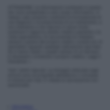
ATTENZIONE: Le informazioni contenute in questo
sito sono presentate a solo scopo informativo, in
nessun caso possono costituire la formulazione di
una diagnosi o la prescrizione di un trattamento, e
non intendono e non devono in alcun modo
sostituire il rapporto diretto medico-paziente o la
visita specialistica. Si raccomanda di chiedere
sempre il parere del proprio medico curante e/o di
specialisti riguardo qualsiasi indicazione riportata.
Se si hanno dubbi o quesiti sull’uso di un farmaco
è necessario contattare il proprio medico. Leggi il
Disclaimer »
Tutti i diritti riservati. Le immagini utilizzate negli
articoli sono di proprietà dell’editore o concesse
in licenza per l’uso. È vietata la riproduzione non
autorizzata.
Informativa