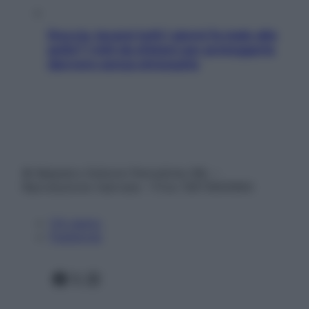
Doccia, lavarsi tutti i giorni fa male alla
pelle? I miti da sfatare per proteggerla
davvero senza stressarla
© Belpietro Edizioni Periodiche SRL –
Riproduzione riservata – P.Iva 13673600964
Chi siamo
Pubblicità
Facebook
X
Instagram