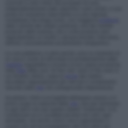
coinvolti a vario titolo nel processo di cura,
indipendentemente dallo specifico ruolo svolto, a una
presa di coscienza importante e a una risposta
complessa che tenga conto, con maggiore
evidenza
,
della volontà del malato piuttosto che dei risultati
proposti dalla scienza, che a volte possono anzi
rappresentare un inutile o sproporzionato intervento,
definito comunemente
accanimento terapeutico
.
Le cure palliative, in altre parole, sono la risultante di
un nuovo modo di affrontare le problematiche della
malattia
inguaribile e trovano la loro piena accezione
nella
fase
delle cure “di fine vita” (
end of life care
) in
cui l’evento ultimo, ossia la
morte
del malato,
dovrebbe rappresentare per tutti più il compimento
naturale della
vita
che un’angosciata disperazione.
Accettare i limiti e la fragilità dell’essere umano e in
primo luogo la caducità della
vita
, che può terminare
a ogni età e non per questo essere “innaturale”, è la
condizione cui si vorrebbe portare non solo ogni
ammalato, ma anche coloro che si apprestano a
curarlo e/o ad accompagnarlo alla fine della sua