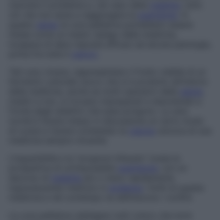
risolvere il problema e, nel caso della
malattia
, tutto
ciò che non aiuta a raggiungere la
guarigione
. In
questo
senso
le cure palliative potrebbero essere
intese come un mesto ripiego della medicina,
incapace di dare risposte efficaci ad alcune patologie,
prima fra tutte il
cancro
.
Tali cure, invece, rappresentano il frutto visibile di un
fermento culturale nuovo che si è prodotto all’interno
della medicina, anche se molti operatori della
salute
,
medici e non, si trovano impreparati e disorientati a
fronte degli obiettivi che esse pongono. La vera
novità è l’avere messo in discussione un certo modo
di curare e l’avere contestato la
visione
univoca di una
medicina sempre vincente.
L’inguaribilità e la “prognosi infausta” (ossia la
prospettiva di un’impossibile
guarigione
, con un
decorso di
malattia
più o meno rapidamente
ingravescente) mettono in
evidenza
i limiti di questa
medicina e nel contempo ne definiscono i confini.
Le cure palliative obbligano tutti coloro che sono