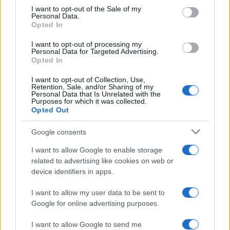
services and may gather and store information including but
I want to opt-out of the Sale of my
Personal Data.
not limited to your visit or usage behaviour. You may click to
Opted In
grant or deny consent to Google and its third-party tags to
use your data for below specified purposes in below Google
I want to opt-out of processing my
consent section.
Personal Data for Targeted Advertising.
Opted In
I want to opt-out of Collection, Use,
Retention, Sale, and/or Sharing of my
Personal Data that Is Unrelated with the
Purposes for which it was collected.
Opted Out
Google consents
I want to allow Google to enable storage
related to advertising like cookies on web or
device identifiers in apps.
I want to allow my user data to be sent to
Google for online advertising purposes.
I want to allow Google to send me