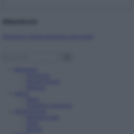
Abbonati ora!
Starbene ti regala benessere ogni mese!
Benessere
Psicologia
Rimedi naturali
Bellezza
Salute
News
Problemi e soluzioni
Alimentazione
Mangiare sano
Diete
Ricette