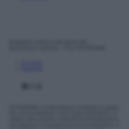
© Belpietro Edizioni Periodiche SRL –
Riproduzione riservata – P.Iva 13673600964
Chi siamo
Pubblicità
Facebook
X
Instagram
ATTENZIONE: Le informazioni contenute in questo
sito sono presentate a solo scopo informativo, in
nessun caso possono costituire la formulazione di
una diagnosi o la prescrizione di un trattamento, e