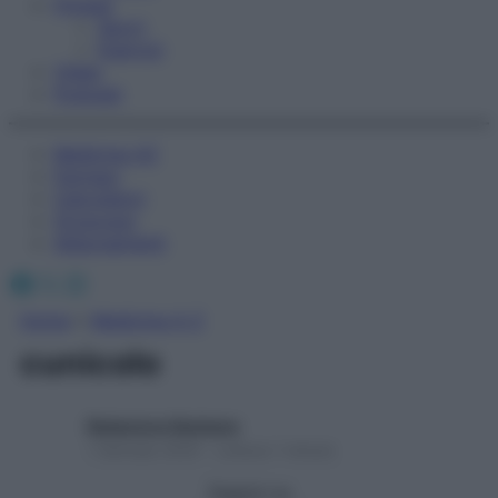
Fitness
Sport
Esercizi
Video
Podcast
Medicina AZ
Farmaci
Calcolatori
Oroscopo
Abbonamenti
Facebook
X
Instagram
Home
»
Medicina A-Z
cunicolo
Redazione Starbene
1 Gennaio 2025 – Lettura 1 minuto
Seguici su