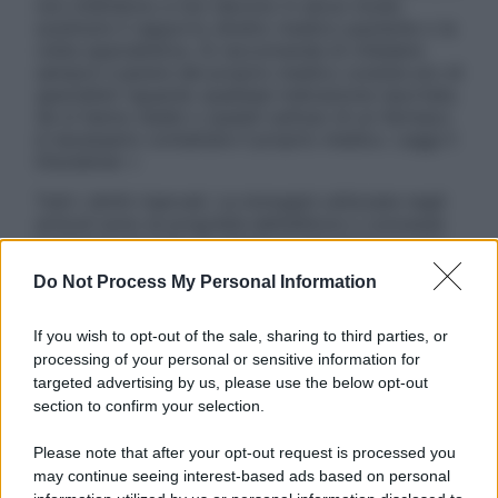
non intendono e non devono in alcun modo
sostituire il rapporto diretto medico-paziente o la
visita specialistica. Si raccomanda di chiedere
sempre il parere del proprio medico curante e/o di
specialisti riguardo qualsiasi indicazione riportata.
Se si hanno dubbi o quesiti sull’uso di un farmaco
è necessario contattare il proprio medico. Leggi il
Disclaimer »
Tutti i diritti riservati. Le immagini utilizzate negli
articoli sono di proprietà dell’editore o concesse
in licenza per l’uso. È vietata la riproduzione non
autorizzata.
Do Not Process My Personal Information
If you wish to opt-out of the sale, sharing to third parties, or
processing of your personal or sensitive information for
Informativa
targeted advertising by us, please use the below opt-out
Privacy Policy
section to confirm your selection.
Cookie Policy
Note Legali
Please note that after your opt-out request is processed you
Preferenze Privacy
may continue seeing interest-based ads based on personal