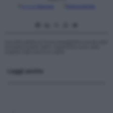
Google
Discover
Fonti preferite
Una delle gallerie di forma serpeggiante scavate dalla
Sarcoptes scabiei
(detto volgarmente
acaro della
scabbia
) nella cute di un ospite.
Leggi anche