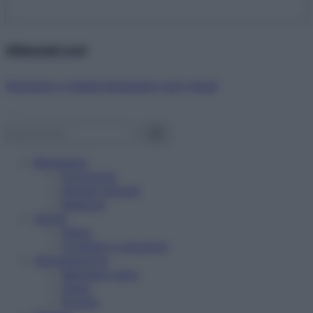
Abbonati ora!
Starbene ti regala benessere ogni mese!
Benessere
Psicologia
Rimedi naturali
Bellezza
Salute
News
Problemi e soluzioni
Alimentazione
Mangiare sano
Diete
Ricette