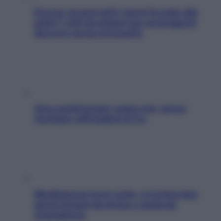
Doccia, lavarsi tutti i giorni fa male alla
pelle? I miti da sfatare per proteggerla
davvero senza stressarla
Aria condizionata: usala così, senza
rischiare raffreddore & Co.
Mindfulness tra le vette: a Cortina due
giorni lontani da stress e ansia da
smartphone