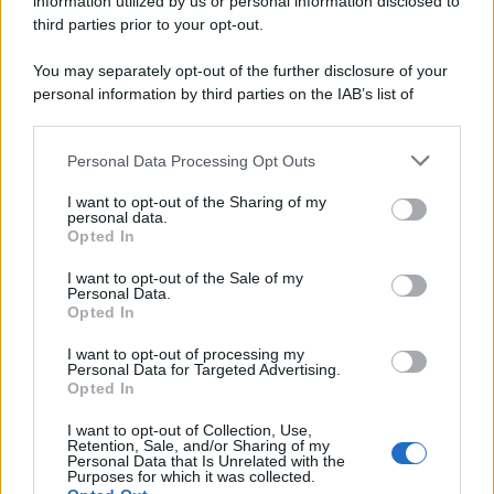
information utilized by us or personal information disclosed to
third parties prior to your opt-out.
You may separately opt-out of the further disclosure of your
personal information by third parties on the IAB’s list of
downstream participants.
Personal Data Processing Opt Outs
This information may also be disclosed by us to third parties
on the IAB’s List of Downstream Participants that may further
I want to opt-out of the Sharing of my
disclose it to other third parties.
personal data.
Opted In
Please note that this website/app uses one or more Google
services and may gather and store information including but
I want to opt-out of the Sale of my
Personal Data.
not limited to your visit or usage behaviour. You may click to
Opted In
grant or deny consent to Google and its third-party tags to
use your data for below specified purposes in below Google
I want to opt-out of processing my
consent section.
Personal Data for Targeted Advertising.
Opted In
I want to opt-out of Collection, Use,
Retention, Sale, and/or Sharing of my
Personal Data that Is Unrelated with the
Purposes for which it was collected.