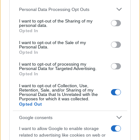
Personal Data Processing Opt Outs
This information may also be disclosed by us to third parties
on the IAB’s List of Downstream Participants that may further
I want to opt-out of the Sharing of my
disclose it to other third parties.
personal data.
Opted In
Please note that this website/app uses one or more Google
services and may gather and store information including but
I want to opt-out of the Sale of my
Personal Data.
not limited to your visit or usage behaviour. You may click to
Opted In
grant or deny consent to Google and its third-party tags to
use your data for below specified purposes in below Google
I want to opt-out of processing my
consent section.
Personal Data for Targeted Advertising.
Opted In
I want to opt-out of Collection, Use,
Retention, Sale, and/or Sharing of my
Personal Data that Is Unrelated with the
Purposes for which it was collected.
Opted Out
Google consents
I want to allow Google to enable storage
related to advertising like cookies on web or