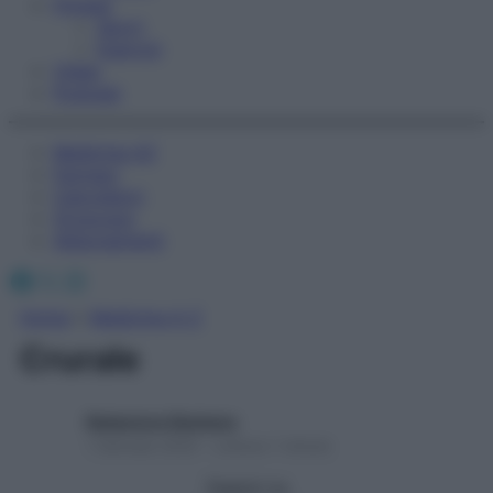
Fitness
Sport
Esercizi
Video
Podcast
Medicina AZ
Farmaci
Calcolatori
Oroscopo
Abbonamenti
Facebook
X
Instagram
Home
»
Medicina A-Z
Crurale
Redazione Starbene
1 Gennaio 2025 – Lettura 1 minuto
Seguici su