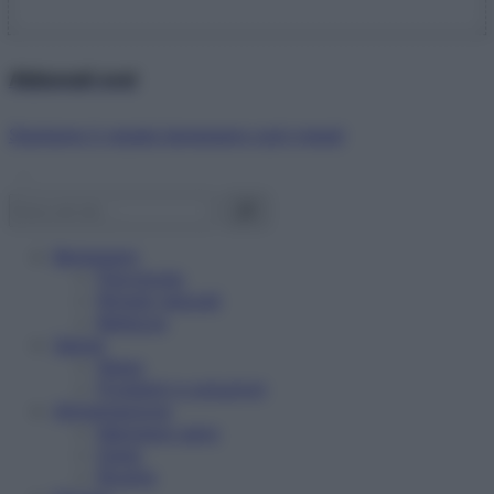
Abbonati ora!
Starbene ti regala benessere ogni mese!
Benessere
Psicologia
Rimedi naturali
Bellezza
Salute
News
Problemi e soluzioni
Alimentazione
Mangiare sano
Diete
Ricette