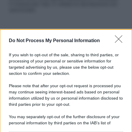
in licenza per l’uso. È vietata la riproduzione non
autorizzata.
Informativa
Do Not Process My Personal Information
Privacy Policy
Cookie Policy
Note Legali
If you wish to opt-out of the sale, sharing to third parties, or
Preferenze Privacy
processing of your personal or sensitive information for
targeted advertising by us, please use the below opt-out
section to confirm your selection.
Please note that after your opt-out request is processed you
may continue seeing interest-based ads based on personal
information utilized by us or personal information disclosed to
third parties prior to your opt-out.
You may separately opt-out of the further disclosure of your
personal information by third parties on the IAB’s list of
downstream participants.