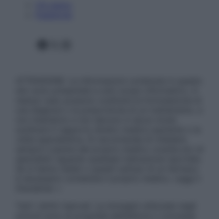
Chi siamo
Pubblicità
Facebook
X
Instagram
ATTENZIONE: Le informazioni contenute in questo
sito sono presentate a solo scopo informativo, in
nessun caso possono costituire la formulazione di
una diagnosi o la prescrizione di un trattamento, e
non intendono e non devono in alcun modo
sostituire il rapporto diretto medico-paziente o la
visita specialistica. Si raccomanda di chiedere
sempre il parere del proprio medico curante e/o di
specialisti riguardo qualsiasi indicazione riportata.
Se si hanno dubbi o quesiti sull’uso di un farmaco
è necessario contattare il proprio medico. Leggi il
Disclaimer »
Tutti i diritti riservati. Le immagini utilizzate negli
articoli sono di proprietà dell’editore o concesse