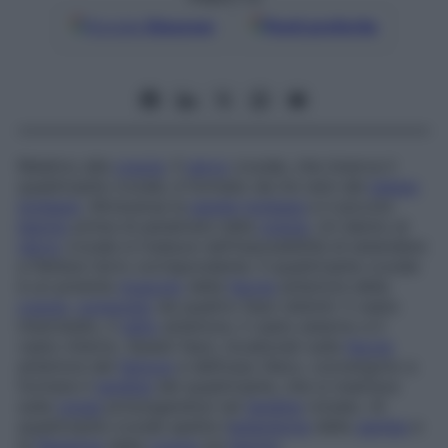
Google
Discover
Fonti preferite
Relativo alla
coscia
. Il
nervo
crurale, che innerva il
quadricipite crurale, è formato da tre rami del
plesso
lombare
. Attraversa la
parete
lombare
e il piccolo
bacino
prima di penetrare nella
coscia
. Un danno al
nervo
crurale si traduce nell’impossibilità di estendere
e flettere l’arto corrispondente. Il quadricipite crurale
è un potente
muscolo
della
faccia
anteriore della
coscia
,
composto
da quattro fasci distinti: il vasto
intermedio, il
retto
anteriore, il vasto esterno e il
vasto interno. Questi fasci, localizzati sulla
faccia
anteriore del
femore
e dell’osso iliaco, convergono a
formare il
tendine
del quadricipite, che si inserisce
sulla
rotula
prolungandosi nel
tendine
rotuleo. Al
quadricipite crurale spetta l’
estensione
della
gamba
e
la
flessione
della
coscia
sul
bacino
.