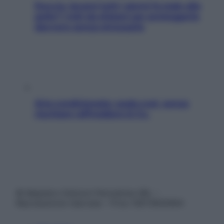
Doccia, lavarsi tutti i giorni fa male alla
pelle? I miti da sfatare per proteggerla
davvero senza stressarla
Aria condizionata: usala così, senza
rischiare raffreddore & Co.
© Belpietro Edizioni Periodiche SRL –
Riproduzione riservata – P.Iva 13673600964