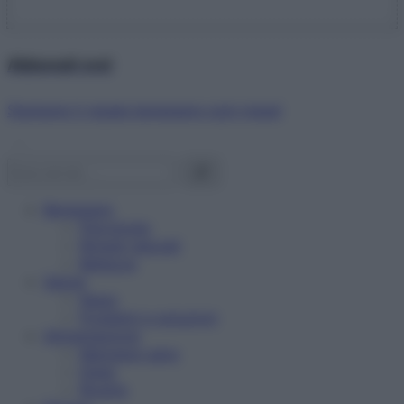
Abbonati ora!
Starbene ti regala benessere ogni mese!
Benessere
Psicologia
Rimedi naturali
Bellezza
Salute
News
Problemi e soluzioni
Alimentazione
Mangiare sano
Diete
Ricette