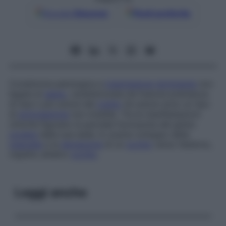
Google
Discover
Fonti preferite
Condizione patologica a
trasmissione
dominante
non
legata al
sesso
, caratterizzata da fusione prematura
di due o più suture del
cranio
(le suture sono un tipo
di
articolazione
non mobile). Tra le manifestazioni
cliniche figurano la parziale fuoriuscita del globo
oculare
dalla sua sede, lo scarso sviluppo della
mascella
e la
deviazione
di un
occhio
verso l’esterno,
rispetto all’altro
occhio
.
Leggi anche