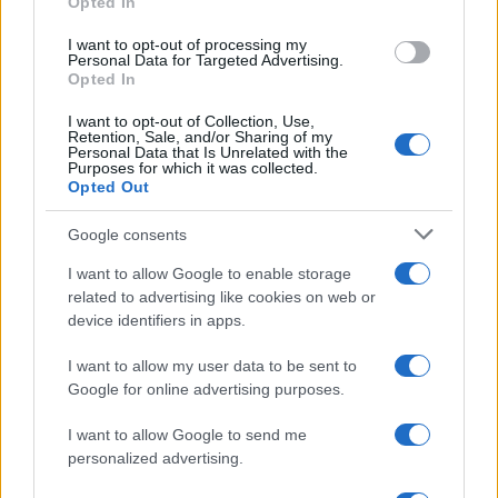
Opted In
grant or deny consent to Google and its third-party tags to
use your data for below specified purposes in below Google
I want to opt-out of processing my
consent section.
Personal Data for Targeted Advertising.
Opted In
I want to opt-out of Collection, Use,
Retention, Sale, and/or Sharing of my
Personal Data that Is Unrelated with the
Purposes for which it was collected.
Opted Out
Google consents
I want to allow Google to enable storage
related to advertising like cookies on web or
device identifiers in apps.
I want to allow my user data to be sent to
Google for online advertising purposes.
I want to allow Google to send me
personalized advertising.