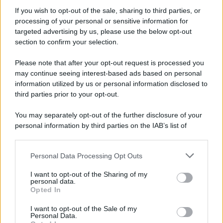
Informativa
Privacy Policy
If you wish to opt-out of the sale, sharing to third parties, or
Cookie Policy
processing of your personal or sensitive information for
Note Legali
targeted advertising by us, please use the below opt-out
Preferenze Privacy
section to confirm your selection.
Please note that after your opt-out request is processed you
may continue seeing interest-based ads based on personal
information utilized by us or personal information disclosed to
third parties prior to your opt-out.
You may separately opt-out of the further disclosure of your
personal information by third parties on the IAB’s list of
downstream participants.
Personal Data Processing Opt Outs
This information may also be disclosed by us to third parties
on the IAB’s List of Downstream Participants that may further
I want to opt-out of the Sharing of my
disclose it to other third parties.
personal data.
Opted In
Please note that this website/app uses one or more Google
services and may gather and store information including but
I want to opt-out of the Sale of my
Personal Data.
not limited to your visit or usage behaviour. You may click to