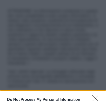
ATTENZIONE: Le informazioni contenute in questo
sito sono presentate a solo scopo informativo, in
nessun caso possono costituire la formulazione di
una diagnosi o la prescrizione di un trattamento, e
non intendono e non devono in alcun modo
sostituire il rapporto diretto medico-paziente o la
visita specialistica. Si raccomanda di chiedere
sempre il parere del proprio medico curante e/o di
specialisti riguardo qualsiasi indicazione riportata.
Se si hanno dubbi o quesiti sull’uso di un farmaco
è necessario contattare il proprio medico. Leggi il
Disclaimer »
Tutti i diritti riservati. Le immagini utilizzate negli
articoli sono di proprietà dell’editore o concesse
in licenza per l’uso. È vietata la riproduzione non
autorizzata.
Do Not Process My Personal Information