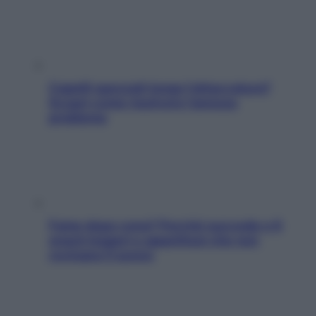
Capelli spezzati lungo l’attaccatura?
Scopri come risolvere l’annoso
problema
Fame dopo cena? Perché succede e 6
snack leggeri e appetitosi che non
rovinano il sonno