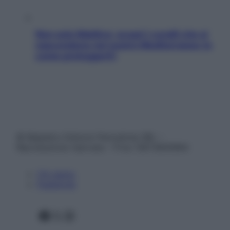
Non solo Maldive: scopri i coralli che si
nascondono nel nostro Mediterraneo (e
come proteggerli)
© Belpietro Edizioni Periodiche SRL –
Riproduzione riservata – P.Iva 13673600964
Chi siamo
Pubblicità
Facebook
X
Instagram