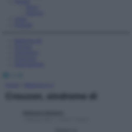
Fitness
Sport
Esercizi
Video
Podcast
Medicina AZ
Farmaci
Calcolatori
Oroscopo
Abbonamenti
Facebook
X
Instagram
Home
»
Medicina A-Z
Crouzon, sindrome di
Redazione Starbene
1 Gennaio 2025 – Lettura 1 minuto
Seguici su