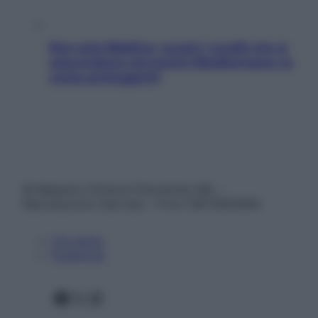
Non solo Maldive: scopri i coralli che si
nascondono nel nostro Mediterraneo (e
come proteggerli)
© Belpietro Edizioni Periodiche SRL –
Riproduzione riservata – P.Iva 13673600964
Chi siamo
Pubblicità
Facebook
X
Instagram