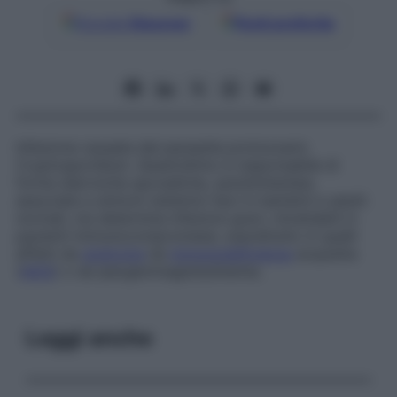
Google
Discover
Fonti preferite
Infezione causata dal parassita protozoario
Cryptosporidium
. Quest’ultimo è responsabile di
forme diarroiche sporadiche, autolimitantesi,
associate a sintomi sistemici lievi in bambini e adulti
normali, ma determina infezioni gravi, intrattabili in
pazienti immunocompromessi, soprattutto in quelli
affetti da
sindrome
da
immunodeficienza
acquisita
(
AIDS
) o da ipergammaglobulinemia.
Leggi anche