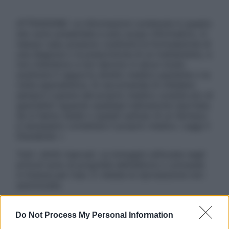
ATTENZIONE: Le informazioni contenute in questo
sito sono presentate a solo scopo informativo, in
nessun caso possono costituire la formulazione di
una diagnosi o la prescrizione di un trattamento, e
non intendono e non devono in alcun modo
sostituire il rapporto diretto medico-paziente o la
visita specialistica. Si raccomanda di chiedere
sempre il parere del proprio medico curante e/o di
specialisti riguardo qualsiasi indicazione riportata.
Se si hanno dubbi o quesiti sull’uso di un farmaco
è necessario contattare il proprio medico. Leggi il
Disclaimer »
Tutti i diritti riservati. Le immagini utilizzate negli
articoli sono di proprietà dell’editore o concesse
in licenza per l’uso. È vietata la riproduzione non
autorizzata.
Do Not Process My Personal Information