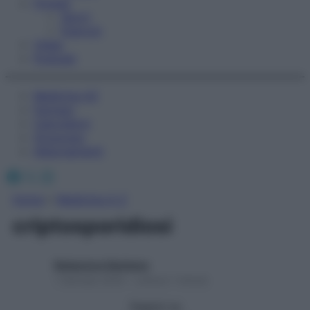
Fitness
Sport
Esercizi
Video
Podcast
Medicina AZ
Farmaci
Calcolatori
Oroscopo
Abbonamenti
Facebook
X
Instagram
Home
»
Medicina A-Z
criptosporidiosi
Redazione Starbene
1 Gennaio 2025 – Lettura 1 minuto
Seguici su