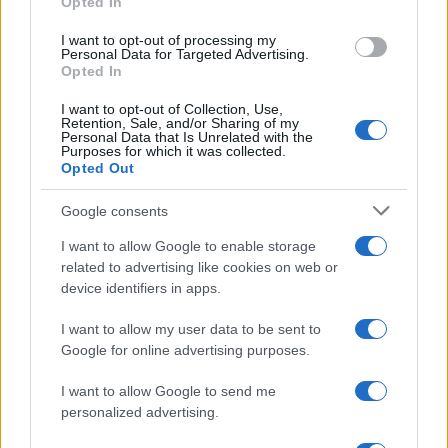
Opted In
grant or deny consent to Google and its third-party tags to
use your data for below specified purposes in below Google
I want to opt-out of processing my
consent section.
Personal Data for Targeted Advertising.
Opted In
I want to opt-out of Collection, Use,
Retention, Sale, and/or Sharing of my
Personal Data that Is Unrelated with the
Purposes for which it was collected.
Opted Out
Google consents
I want to allow Google to enable storage
related to advertising like cookies on web or
device identifiers in apps.
I want to allow my user data to be sent to
Google for online advertising purposes.
I want to allow Google to send me
personalized advertising.