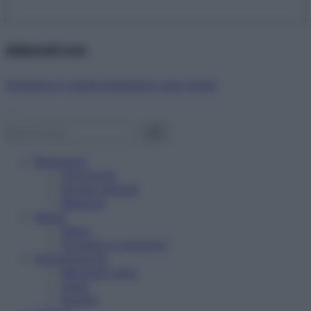
Abbonati ora!
Starbene ti regala benessere ogni mese!
Benessere
Psicologia
Rimedi naturali
Bellezza
Salute
News
Problemi e soluzioni
Alimentazione
Mangiare sano
Diete
Ricette