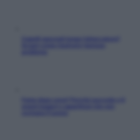
Capelli spezzati lungo l’attaccatura?
Scopri come risolvere l’annoso
problema
Fame dopo cena? Perché succede e 6
snack leggeri e appetitosi che non
rovinano il sonno