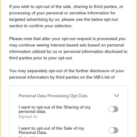
Informativa
Privacy Policy
If you wish to opt-out of the sale, sharing to third parties, or
Cookie Policy
processing of your personal or sensitive information for
Note Legali
targeted advertising by us, please use the below opt-out
Preferenze Privacy
section to confirm your selection.
Please note that after your opt-out request is processed you
may continue seeing interest-based ads based on personal
information utilized by us or personal information disclosed to
third parties prior to your opt-out.
You may separately opt-out of the further disclosure of your
personal information by third parties on the IAB’s list of
downstream participants.
Personal Data Processing Opt Outs
This information may also be disclosed by us to third parties
on the IAB’s List of Downstream Participants that may further
I want to opt-out of the Sharing of my
disclose it to other third parties.
personal data.
Opted In
Please note that this website/app uses one or more Google
services and may gather and store information including but
I want to opt-out of the Sale of my
Personal Data.
not limited to your visit or usage behaviour. You may click to