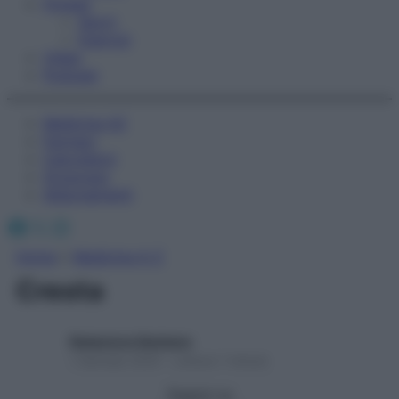
Fitness
Sport
Esercizi
Video
Podcast
Medicina AZ
Farmaci
Calcolatori
Oroscopo
Abbonamenti
Facebook
X
Instagram
Home
»
Medicina A-Z
Cresta
Redazione Starbene
1 Gennaio 2025 – Lettura 1 minuto
Seguici su