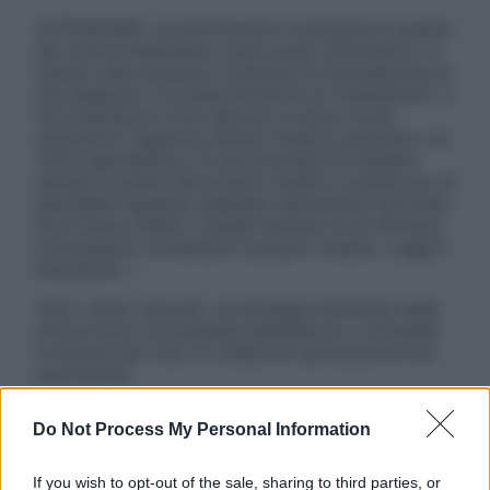
ATTENZIONE: Le informazioni contenute in questo
sito sono presentate a solo scopo informativo, in
nessun caso possono costituire la formulazione di
una diagnosi o la prescrizione di un trattamento, e
non intendono e non devono in alcun modo
sostituire il rapporto diretto medico-paziente o la
visita specialistica. Si raccomanda di chiedere
sempre il parere del proprio medico curante e/o di
specialisti riguardo qualsiasi indicazione riportata.
Se si hanno dubbi o quesiti sull’uso di un farmaco
è necessario contattare il proprio medico. Leggi il
Disclaimer »
Tutti i diritti riservati. Le immagini utilizzate negli
articoli sono di proprietà dell’editore o concesse
in licenza per l’uso. È vietata la riproduzione non
autorizzata.
Do Not Process My Personal Information
Informativa
If you wish to opt-out of the sale, sharing to third parties, or