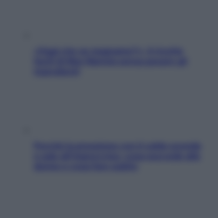
«Oggi che se magnamo?»: 4 ricette
facili di Max Mariola senza pesare gli
ingredienti
Perché la pressione con il caldo scende
e sale all’improvviso: cosa succede alle
donne e cosa fare subito