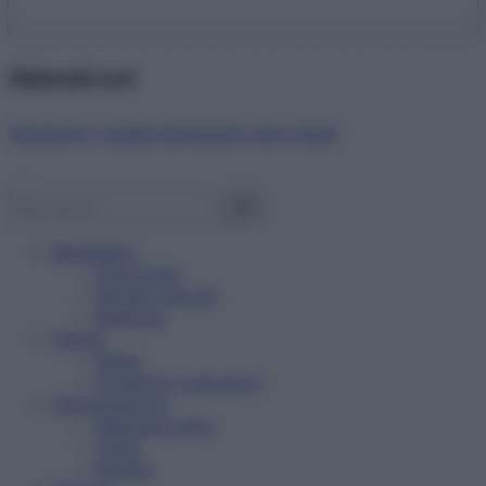
Abbonati ora!
Starbene ti regala benessere ogni mese!
Benessere
Psicologia
Rimedi naturali
Bellezza
Salute
News
Problemi e soluzioni
Alimentazione
Mangiare sano
Diete
Ricette