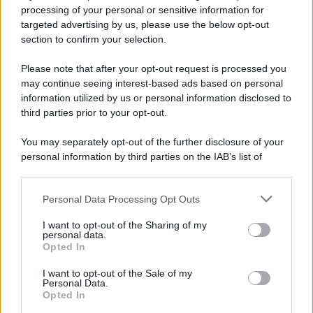
Privacy Policy
processing of your personal or sensitive information for
Cookie Policy
targeted advertising by us, please use the below opt-out
Note Legali
section to confirm your selection.
Preferenze Privacy
Please note that after your opt-out request is processed you
may continue seeing interest-based ads based on personal
information utilized by us or personal information disclosed to
third parties prior to your opt-out.
You may separately opt-out of the further disclosure of your
personal information by third parties on the IAB’s list of
downstream participants.
Personal Data Processing Opt Outs
This information may also be disclosed by us to third parties
on the IAB’s List of Downstream Participants that may further
I want to opt-out of the Sharing of my
disclose it to other third parties.
personal data.
Opted In
Please note that this website/app uses one or more Google
services and may gather and store information including but
I want to opt-out of the Sale of my
Personal Data.
not limited to your visit or usage behaviour. You may click to
Opted In
grant or deny consent to Google and its third-party tags to