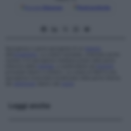
Google
Discover
Fonti preferite
Sporgenza o parte sporgente di un
tessuto
dell’
organismo
. La cresta tracheale, chiamata anche
carena
, è la sporgenza mediana posta nella parte
inferiore della
trachea
, a suddividerla nei
bronchi
principali destro e sinistro. La cresta di Wolf è una
sporgenza muscolare localizzata nella parte interna
del
ventricolo
destro del
cuore
.
Leggi anche