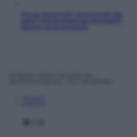
Doccia, lavarsi tutti i giorni fa male alla
pelle? I miti da sfatare per proteggerla
davvero senza stressarla
© Belpietro Edizioni Periodiche SRL –
Riproduzione riservata – P.Iva 13673600964
Chi siamo
Pubblicità
Facebook
X
Instagram