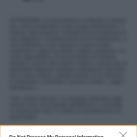
ATTENZIONE: Le informazioni contenute in questo
sito sono presentate a solo scopo informativo, in
nessun caso possono costituire la formulazione di
una diagnosi o la prescrizione di un trattamento, e
non intendono e non devono in alcun modo
sostituire il rapporto diretto medico-paziente o la
visita specialistica. Si raccomanda di chiedere
sempre il parere del proprio medico curante e/o di
specialisti riguardo qualsiasi indicazione riportata.
Se si hanno dubbi o quesiti sull’uso di un farmaco
è necessario contattare il proprio medico. Leggi il
Disclaimer »
Tutti i diritti riservati. Le immagini utilizzate negli
articoli sono di proprietà dell’editore o concesse
in licenza per l’uso. È vietata la riproduzione non
autorizzata.