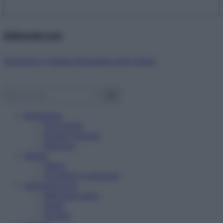
Abbonati ora!
Starbene ti regala benessere ogni mese!
Benessere
Psicologia
Rimedi naturali
Bellezza
Salute
News
Problemi e soluzioni
Alimentazione
Mangiare sano
Diete
Ricette