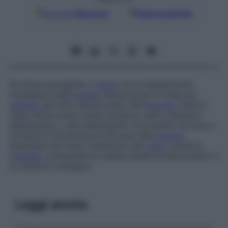
Google
Discover
Fonti preferite
Porzione sporgente, o
apice
, di un ispessimento
triangolare della
parete
membranosa di ciascuna
ampolla
dei dotti semicircolari dell’
orecchio
interno;
viene detta anche
cresta acustica
,
setto trasverso
dell’ampolla
o
rafe dell’ampolla
. Si proietta nel lume e
contiene le terminazioni nervose della
branca
ampollare del ramo vestibolare del
nervo
acustico.
L’
epitelio
comprende le cellule dotate di peli acustici e
le cellule di sostegno.
Leggi anche