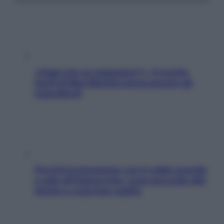
«Oggi che se magnamo?»: 4 ricette
facili di Max Mariola senza pesare gli
ingredienti
Perché la pressione con il caldo scende
e sale all’improvviso: cosa succede alle
donne e cosa fare subito