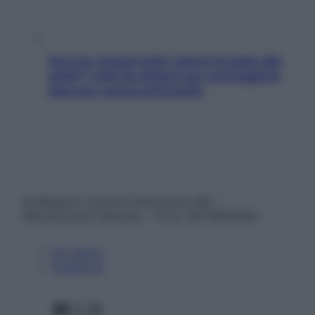
Doccia, lavarsi tutti i giorni fa male alla
pelle? I miti da sfatare per proteggerla
davvero senza stressarla
© Belpietro Edizioni Periodiche SRL –
Riproduzione riservata – P.Iva 13673600964
Chi siamo
Pubblicità
Facebook
X
Instagram