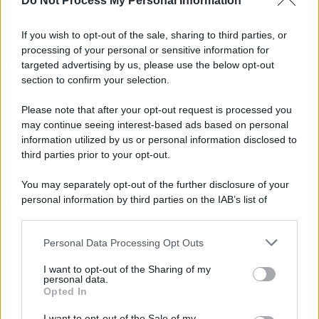
Do Not Process My Personal Information
Informativa
Privacy Policy
If you wish to opt-out of the sale, sharing to third parties, or
Cookie Policy
processing of your personal or sensitive information for
Note Legali
targeted advertising by us, please use the below opt-out
Preferenze Privacy
section to confirm your selection.
Please note that after your opt-out request is processed you
may continue seeing interest-based ads based on personal
information utilized by us or personal information disclosed to
third parties prior to your opt-out.
You may separately opt-out of the further disclosure of your
personal information by third parties on the IAB’s list of
downstream participants.
Personal Data Processing Opt Outs
This information may also be disclosed by us to third parties
on the IAB’s List of Downstream Participants that may further
I want to opt-out of the Sharing of my
disclose it to other third parties.
personal data.
Opted In
Please note that this website/app uses one or more Google
services and may gather and store information including but
I want to opt-out of the Sale of my