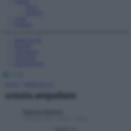
Fitness
Sport
Esercizi
Video
Podcast
Medicina AZ
Farmaci
Calcolatori
Oroscopo
Abbonamenti
Facebook
X
Instagram
Home
»
Medicina A-Z
cresta ampollare
Redazione Starbene
1 Gennaio 2025 – Lettura 1 minuto
Seguici su