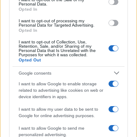
Personal Data.
not limited to your visit or usage behaviour. You may click to
Opted In
grant or deny consent to Google and its third-party tags to
use your data for below specified purposes in below Google
I want to opt-out of processing my
consent section.
Personal Data for Targeted Advertising.
Opted In
I want to opt-out of Collection, Use,
Retention, Sale, and/or Sharing of my
Personal Data that Is Unrelated with the
Purposes for which it was collected.
Opted Out
Google consents
I want to allow Google to enable storage
related to advertising like cookies on web or
device identifiers in apps.
I want to allow my user data to be sent to
Google for online advertising purposes.
I want to allow Google to send me
personalized advertising.