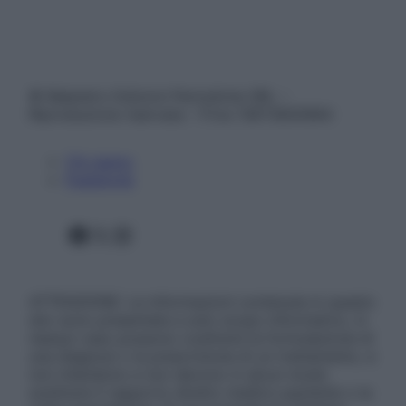
© Belpietro Edizioni Periodiche SRL –
Riproduzione riservata – P.Iva 13673600964
Chi siamo
Pubblicità
Facebook
X
Instagram
ATTENZIONE: Le informazioni contenute in questo
sito sono presentate a solo scopo informativo, in
nessun caso possono costituire la formulazione di
una diagnosi o la prescrizione di un trattamento, e
non intendono e non devono in alcun modo
sostituire il rapporto diretto medico-paziente o la