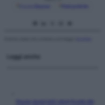
Google
Discover
Fonti preferite
Scatola ossea che contiene e protegge l’
encefalo
.
Leggi anche
Doccia, lavarsi tutti i giorni fa male alla