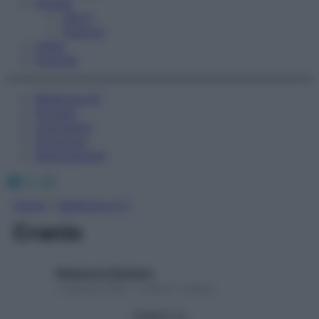
Fitness
Sport
Esercizi
Video
Podcast
Medicina AZ
Farmaci
Calcolatori
Oroscopo
Abbonamenti
Facebook
X
Instagram
Home
»
Medicina A-Z
Cranio
Redazione Starbene
1 Gennaio 2025 – Lettura 1 minuto
Seguici su