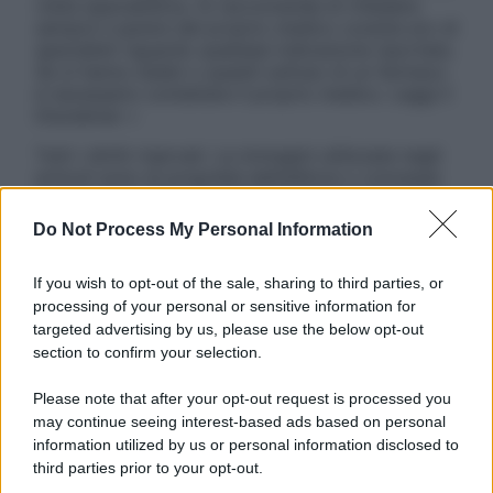
visita specialistica. Si raccomanda di chiedere
sempre il parere del proprio medico curante e/o di
specialisti riguardo qualsiasi indicazione riportata.
Se si hanno dubbi o quesiti sull’uso di un farmaco
è necessario contattare il proprio medico. Leggi il
Disclaimer »
Tutti i diritti riservati. Le immagini utilizzate negli
articoli sono di proprietà dell’editore o concesse
in licenza per l’uso. È vietata la riproduzione non
autorizzata.
Do Not Process My Personal Information
If you wish to opt-out of the sale, sharing to third parties, or
processing of your personal or sensitive information for
Informativa
targeted advertising by us, please use the below opt-out
Privacy Policy
section to confirm your selection.
Cookie Policy
Note Legali
Please note that after your opt-out request is processed you
Preferenze Privacy
may continue seeing interest-based ads based on personal
information utilized by us or personal information disclosed to
third parties prior to your opt-out.