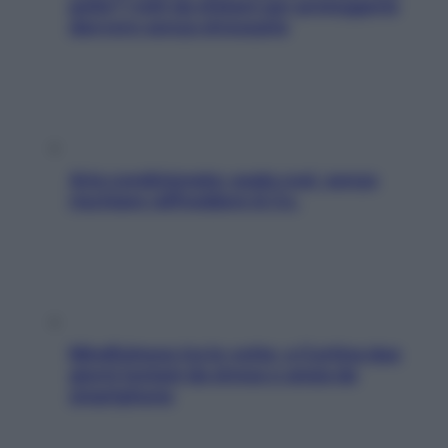
pelle? I miti da sfatare per proteggerla
davvero senza stressarla
Aria condizionata: usala così, senza
rischiare raffreddore & Co.
Mindfulness tra le vette: a Cortina due
giorni lontani da stress e ansia da
smartphone