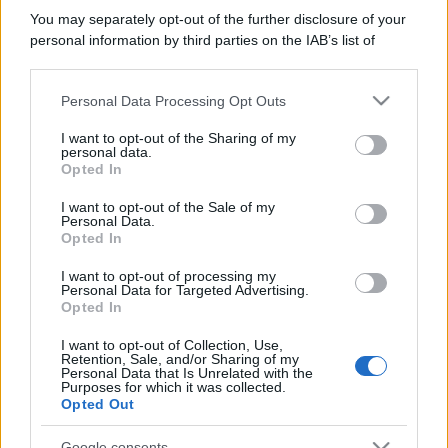
You may separately opt-out of the further disclosure of your
personal information by third parties on the IAB’s list of
downstream participants.
Personal Data Processing Opt Outs
This information may also be disclosed by us to third parties
on the IAB’s List of Downstream Participants that may further
I want to opt-out of the Sharing of my
disclose it to other third parties.
personal data.
Opted In
Please note that this website/app uses one or more Google
services and may gather and store information including but
I want to opt-out of the Sale of my
Personal Data.
not limited to your visit or usage behaviour. You may click to
Opted In
grant or deny consent to Google and its third-party tags to
use your data for below specified purposes in below Google
I want to opt-out of processing my
consent section.
Personal Data for Targeted Advertising.
Opted In
I want to opt-out of Collection, Use,
Retention, Sale, and/or Sharing of my
Personal Data that Is Unrelated with the
Purposes for which it was collected.
Opted Out
Google consents