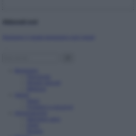
Abbonati ora!
Starbene ti regala benessere ogni mese!
Benessere
Psicologia
Rimedi naturali
Bellezza
Salute
News
Problemi e soluzioni
Alimentazione
Mangiare sano
Diete
Ricette