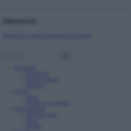
Abbonati ora!
Starbene ti regala benessere ogni mese!
Benessere
Psicologia
Rimedi naturali
Bellezza
Salute
News
Problemi e soluzioni
Alimentazione
Mangiare sano
Diete
Ricette