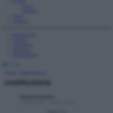
Fitness
Sport
Esercizi
Video
Podcast
Medicina AZ
Farmaci
Calcolatori
Oroscopo
Abbonamenti
Facebook
X
Instagram
Home
»
Medicina A-Z
costituzione
Redazione Starbene
1 Gennaio 2025 – Lettura 1 minuto
Seguici su