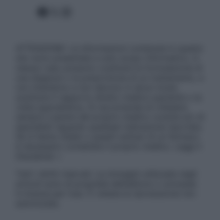
Facebook
X
Instagram
ATTENZIONE: Le informazioni contenute in questo
sito sono presentate a solo scopo informativo, in
nessun caso possono costituire la formulazione di
una diagnosi o la prescrizione di un trattamento, e
non intendono e non devono in alcun modo
sostituire il rapporto diretto medico-paziente o la
visita specialistica. Si raccomanda di chiedere
sempre il parere del proprio medico curante e/o di
specialisti riguardo qualsiasi indicazione riportata.
Se si hanno dubbi o quesiti sull’uso di un farmaco
è necessario contattare il proprio medico. Leggi il
Disclaimer »
Tutti i diritti riservati. Le immagini utilizzate negli
articoli sono di proprietà dell’editore o concesse
in licenza per l’uso. È vietata la riproduzione non
autorizzata.