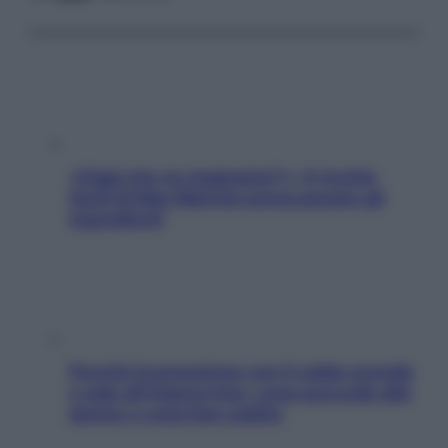
«Oggi che se magnamo?»: 4 ricette
facili di Max Mariola senza pesare gli
ingredienti
Perché la pressione con il caldo scende
e sale all’improvviso: cosa succede alle
donne e cosa fare subito