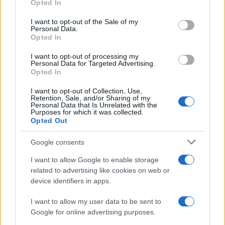
Opted In
Please note that this website/app uses one or more Google
services and may gather and store information including but
I want to opt-out of the Sale of my
Personal Data.
not limited to your visit or usage behaviour. You may click to
Opted In
grant or deny consent to Google and its third-party tags to
use your data for below specified purposes in below Google
I want to opt-out of processing my
consent section.
Personal Data for Targeted Advertising.
Opted In
I want to opt-out of Collection, Use,
Retention, Sale, and/or Sharing of my
Personal Data that Is Unrelated with the
Purposes for which it was collected.
Opted Out
Google consents
I want to allow Google to enable storage
related to advertising like cookies on web or
device identifiers in apps.
I want to allow my user data to be sent to
Google for online advertising purposes.