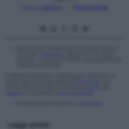
Google
Discover
Fonti preferite
Aspetto fisico individuale di un essere umano o
di un altro
organismo
, determinato da fattori
ereditari, i cui specifici effetti sono modellati da
influenze ambientali.
Il termine viene spesso utilizzato per descrivere la
qualità della forza essenziale dell’
organismo
o le
risorse interiori di esso di fronte allo
stress
, alla
malattia
o al processo d’
invecchiamento
.
Composizione chimica di un
composto
.
Leggi anche