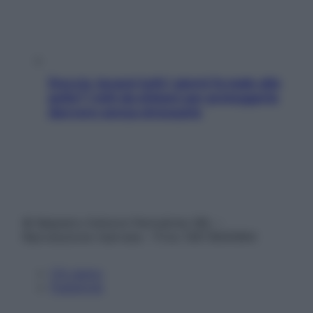
Doccia, lavarsi tutti i giorni fa male alla
pelle? I miti da sfatare per proteggerla
davvero senza stressarla
© Belpietro Edizioni Periodiche SRL –
Riproduzione riservata – P.Iva 13673600964
Chi siamo
Pubblicità