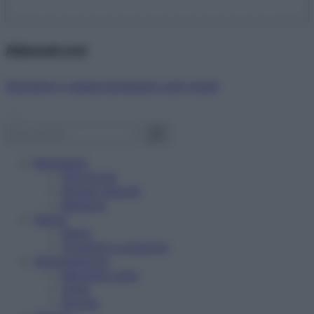
Abbonati ora!
Starbene ti regala benessere ogni mese!
Benessere
Psicologia
Rimedi naturali
Bellezza
Salute
News
Problemi e soluzioni
Alimentazione
Mangiare sano
Diete
Ricette