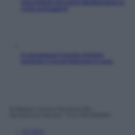
nascondono nel nostro Mediterraneo (e
come proteggerli)
In menopausa il rischio d’infarto
aumenta: è ora di rinforzare il cuore
© Belpietro Edizioni Periodiche SRL –
Riproduzione riservata – P.Iva 13673600964
Chi siamo