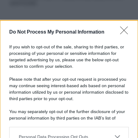
autorizzata.
Informativa
Do Not Process My Personal Information
Privacy Policy
Cookie Policy
If you wish to opt-out of the sale, sharing to third parties, or
Note Legali
processing of your personal or sensitive information for
Preferenze Privacy
targeted advertising by us, please use the below opt-out
section to confirm your selection.
Please note that after your opt-out request is processed you
may continue seeing interest-based ads based on personal
information utilized by us or personal information disclosed to
third parties prior to your opt-out.
You may separately opt-out of the further disclosure of your
personal information by third parties on the IAB’s list of
downstream participants.
Personal Data Processing Opt Outs
This information may also be disclosed by us to third parties