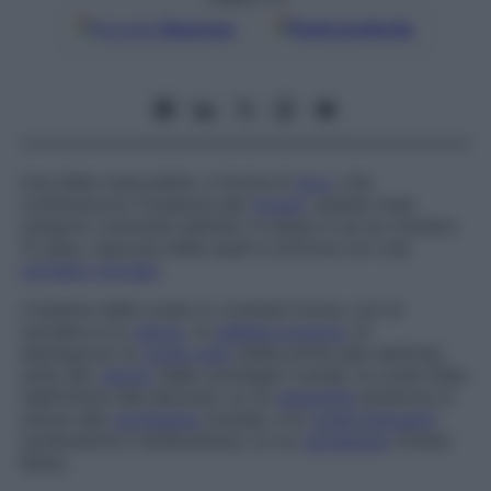
Google
Discover
Fonti preferite
Una delle ossa piatte, a forma di
arco
, che
costituiscono l’ossatura del
torace
: queste ossa
vengono numerate dall’alto in basso e se ne contano
12 paia, ciascuna delle quali si articola con una
vertebra
dorsale
.
L’insieme delle coste (o costole) forma, con le
vertebre e lo
sterno
, la
gabbia toracica
. Si
distinguono le
coste vere
(dalla prima alla settima),
unite allo
sterno
dalle cartilagini costali, le coste false
(dall’ottava alla decima), la cui
estremità
anteriore si
unisce alla
cartilagine
costale, e le
coste fluttuanti
(undicesima e dodicesima), la cui
cartilagine
rimane
libera.