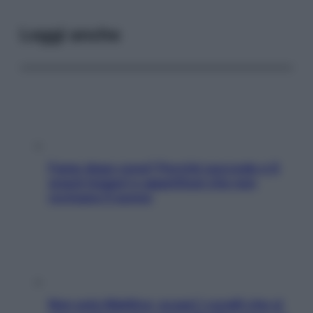
Leggi anche
Fame dopo cena? Perché succede e 6
snack leggeri e appetitosi che non
rovinano il sonno
Non solo Maldive: scopri i coralli che si