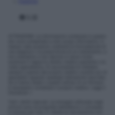
Pubblicità
Facebook
X
Instagram
ATTENZIONE: Le informazioni contenute in questo
sito sono presentate a solo scopo informativo, in
nessun caso possono costituire la formulazione di
una diagnosi o la prescrizione di un trattamento, e
non intendono e non devono in alcun modo
sostituire il rapporto diretto medico-paziente o la
visita specialistica. Si raccomanda di chiedere
sempre il parere del proprio medico curante e/o di
specialisti riguardo qualsiasi indicazione riportata.
Se si hanno dubbi o quesiti sull’uso di un farmaco
è necessario contattare il proprio medico. Leggi il
Disclaimer »
Tutti i diritti riservati. Le immagini utilizzate negli
articoli sono di proprietà dell’editore o concesse
in licenza per l’uso. È vietata la riproduzione non