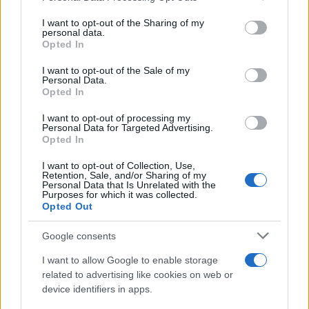
on the IAB’s List of Downstream Participants that may further
I want to opt-out of the Sharing of my
disclose it to other third parties.
personal data.
Opted In
Please note that this website/app uses one or more Google
services and may gather and store information including but
I want to opt-out of the Sale of my
Personal Data.
not limited to your visit or usage behaviour. You may click to
Opted In
grant or deny consent to Google and its third-party tags to
use your data for below specified purposes in below Google
I want to opt-out of processing my
consent section.
Personal Data for Targeted Advertising.
Opted In
I want to opt-out of Collection, Use,
Retention, Sale, and/or Sharing of my
Personal Data that Is Unrelated with the
Purposes for which it was collected.
Opted Out
Google consents
I want to allow Google to enable storage
related to advertising like cookies on web or
device identifiers in apps.