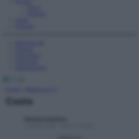
Fitness
Sport
Esercizi
Video
Podcast
Medicina AZ
Farmaci
Calcolatori
Oroscopo
Abbonamenti
Facebook
X
Instagram
Home
»
Medicina A-Z
Costa
Redazione Starbene
1 Gennaio 2025 – Lettura 1 minuto
Seguici su