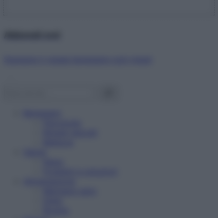
Abbonati ora!
Starbene ti regala benessere ogni mese!
Benessere
Psicologia
Rimedi naturali
Bellezza
Salute
News
Problemi e soluzioni
Alimentazione
Mangiare sano
Diete
Ricette