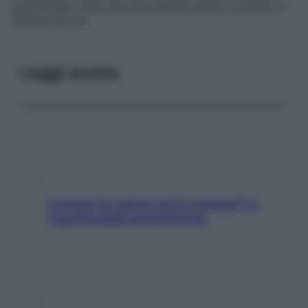
polarizzate; viene talvolta definita anche
corrente di
demarcazione
.
Leggi anche
Contare le calorie serve ancora? La
risposta della nutrizionista