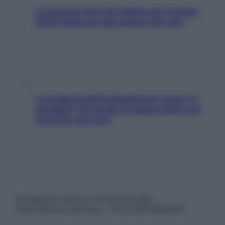
L’oroscopo food di Jupiter per l’estate
2026 dedicato agli amanti del cibo
La trappola della dopamina ti segue in
spiaggia? Strategie di digital detox per
staccare davvero
© Belpietro Edizioni Periodiche SRL –
Riproduzione riservata – P.Iva 13673600964