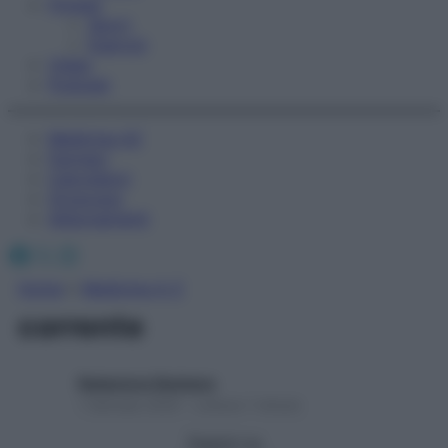
Fitness
Sport
Esercizi
Video
Podcast
Medicina AZ
Farmaci
Calcolatori
Oroscopo
Abbonamenti
Facebook
X
Instagram
Home
»
Medicina A-Z
corrente
Redazione Starbene
1 Gennaio 2025 – Lettura 1 minuto
Seguici su