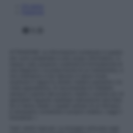
Chi siamo
Pubblicità
Facebook
X
Instagram
ATTENZIONE: Le informazioni contenute in questo
sito sono presentate a solo scopo informativo, in
nessun caso possono costituire la formulazione di
una diagnosi o la prescrizione di un trattamento, e
non intendono e non devono in alcun modo
sostituire il rapporto diretto medico-paziente o la
visita specialistica. Si raccomanda di chiedere
sempre il parere del proprio medico curante e/o di
specialisti riguardo qualsiasi indicazione riportata.
Se si hanno dubbi o quesiti sull’uso di un farmaco
è necessario contattare il proprio medico. Leggi il
Disclaimer »
Tutti i diritti riservati. Le immagini utilizzate negli