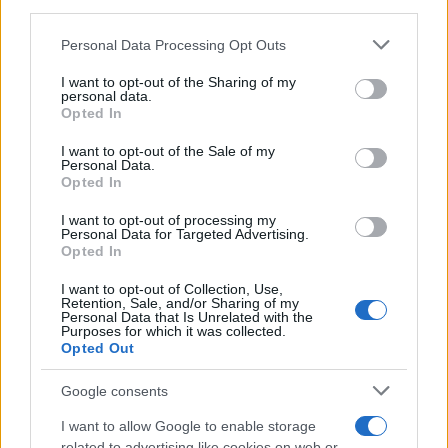
downstream participants.
Personal Data Processing Opt Outs
This information may also be disclosed by us to third parties
on the IAB’s List of Downstream Participants that may further
I want to opt-out of the Sharing of my
disclose it to other third parties.
personal data.
Opted In
Please note that this website/app uses one or more Google
services and may gather and store information including but
I want to opt-out of the Sale of my
Personal Data.
not limited to your visit or usage behaviour. You may click to
Opted In
grant or deny consent to Google and its third-party tags to
use your data for below specified purposes in below Google
I want to opt-out of processing my
consent section.
Personal Data for Targeted Advertising.
Opted In
I want to opt-out of Collection, Use,
Retention, Sale, and/or Sharing of my
Personal Data that Is Unrelated with the
Purposes for which it was collected.
Opted Out
Google consents
I want to allow Google to enable storage
related to advertising like cookies on web or