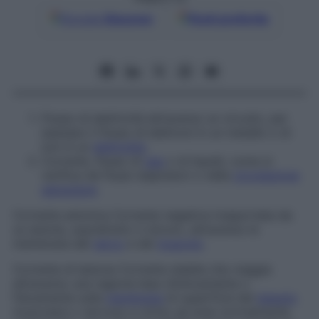
Google
Discover
Fonti preferite
Flusso di elettricità attraverso un circuito, per
esempio il flusso di elettroni in un metallo o di
ioni in un
elettrolita
.
Corrente, flusso di
gas
o di liquidi, come si
verifica nei flussi respiratori o nella
circolazione
sanguigna
.
Corrente anionica
Corrente negativa trasportata da
un anione, soprattutto il cloruro, attraverso le
membrane del
nervo
e del
muscolo
.
Corrente di lesione
Corrente stabile che viaggia
attraverso una regione lesa chimicamente o
fisicamente sulla
membrana
di superficie del
tessuto
muscolare o nervoso e vicino ad aree normalmente