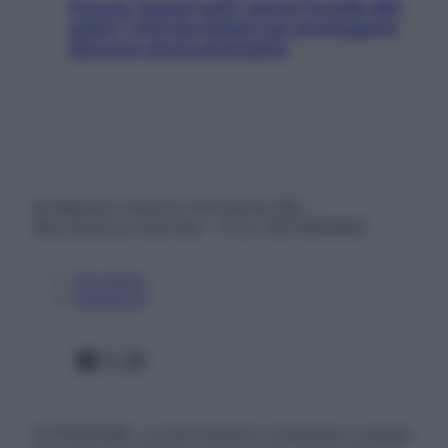
Doccia, lavarsi tutti i giorni fa male alla
pelle? I miti da sfatare per proteggerla
davvero senza stressarla
© Belpietro Edizioni Periodiche SRL –
Riproduzione riservata – P.Iva 13673600964
Chi siamo
Pubblicità
Facebook
X
Instagram
ATTENZIONE: Le informazioni contenute in questo