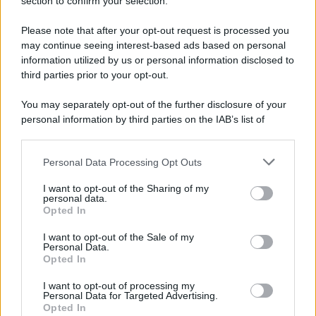
Note Legali
section to confirm your selection.
Preferenze Privacy
Please note that after your opt-out request is processed you
may continue seeing interest-based ads based on personal
information utilized by us or personal information disclosed to
third parties prior to your opt-out.
You may separately opt-out of the further disclosure of your
personal information by third parties on the IAB’s list of
downstream participants.
Personal Data Processing Opt Outs
This information may also be disclosed by us to third parties
on the IAB’s List of Downstream Participants that may further
I want to opt-out of the Sharing of my
disclose it to other third parties.
personal data.
Opted In
Please note that this website/app uses one or more Google
services and may gather and store information including but
I want to opt-out of the Sale of my
Personal Data.
not limited to your visit or usage behaviour. You may click to
Opted In
grant or deny consent to Google and its third-party tags to
use your data for below specified purposes in below Google
I want to opt-out of processing my
consent section.
Personal Data for Targeted Advertising.
Opted In