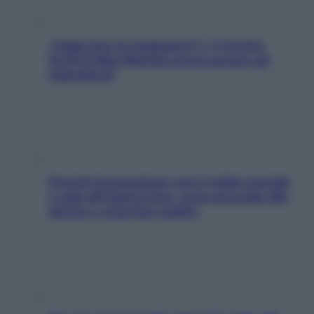
«Oggi che se magnamo?»: 4 ricette
facili di Max Mariola senza pesare gli
ingredienti
Perché la pressione con il caldo scende
e sale all’improvviso: cosa succede alle
donne e cosa fare subito