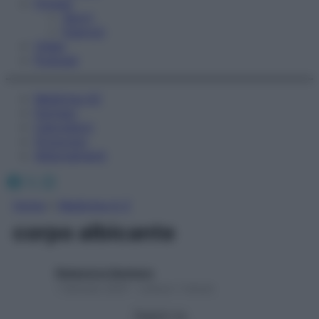
Fitness
Sport
Esercizi
Video
Podcast
Medicina AZ
Farmaci
Calcolatori
Oroscopo
Abbonamenti
Facebook
X
Instagram
Home
»
Medicina A-Z
corpo albicante
Redazione Starbene
1 Gennaio 2025 – Lettura 1 minuto
Seguici su