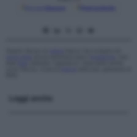
Google
Discover
Fonti preferite
Tessuto fibroso di
colore
bianco che compare nel
corpo luteo
alcune settimane dopo l’
ovulazione
, cioè
nella
fase
chiamata “regressiva”; viene detto anche
corpo fibroso
,
cicatrice
bianca
dell’ovaio
,
ghiandola di
Willis
.
Leggi anche