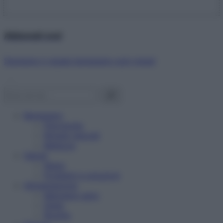
Abbonati ora!
Starbene ti regala benessere ogni mese!
Benessere
Psicologia
Rimedi naturali
Bellezza
Salute
News
Problemi e soluzioni
Alimentazione
Mangiare sano
Diete
Ricette