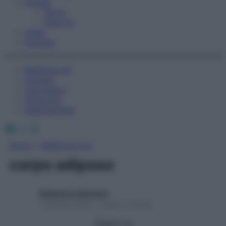
Fitness
Sport
Esercizi
Video
Podcast
Medicina AZ
Farmaci
Calcolatori
Oroscopo
Abbonamenti
Facebook
X
Instagram
Home
»
Medicina A-Z
corpo adiposo
Redazione Starbene
1 Gennaio 2025 – Lettura 1 minuto
Seguici su