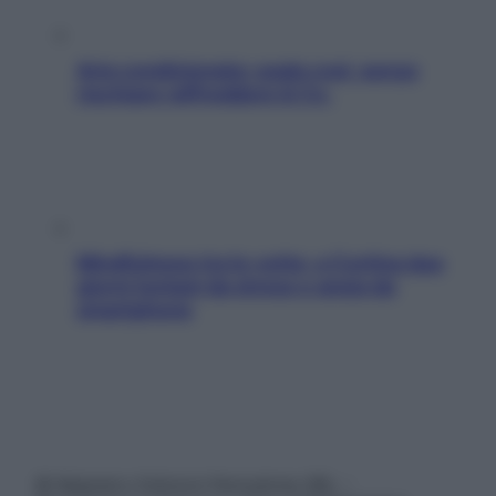
Aria condizionata: usala così, senza
rischiare raffreddore & Co.
Mindfulness tra le vette: a Cortina due
giorni lontani da stress e ansia da
smartphone
© Belpietro Edizioni Periodiche SRL –