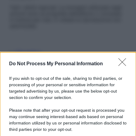
Tutti i diritti riservati. Le immagini utilizzate negli
articoli sono di proprietà dell’editore o concesse
in licenza per l’uso. È vietata la riproduzione non
autorizzata.
Informativa
Privacy Policy
Do Not Process My Personal Information
Cookie Policy
Note Legali
Preferenze Privacy
If you wish to opt-out of the sale, sharing to third parties, or
processing of your personal or sensitive information for
targeted advertising by us, please use the below opt-out
section to confirm your selection.
Please note that after your opt-out request is processed you
may continue seeing interest-based ads based on personal
information utilized by us or personal information disclosed to
third parties prior to your opt-out.