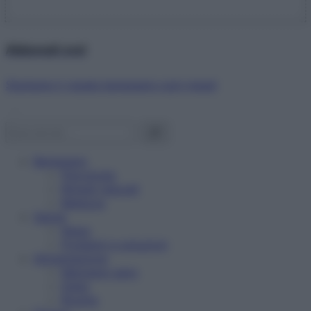
Abbonati ora!
Starbene ti regala benessere ogni mese!
Benessere
Psicologia
Rimedi naturali
Bellezza
Salute
News
Problemi e soluzioni
Alimentazione
Mangiare sano
Diete
Ricette