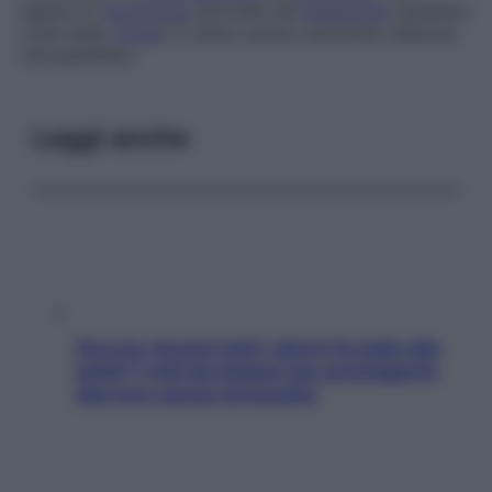
separa la
membrana
sinoviale dal
legamento
patellare
(cioè della
rotula
). È detto anche
cuscinetto adiposo
retropatellare
.
Leggi anche
Doccia, lavarsi tutti i giorni fa male alla
pelle? I miti da sfatare per proteggerla
davvero senza stressarla