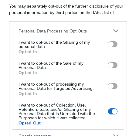
You may separately opt-out of the further disclosure of your
personal information by third parties on the IAB’s list of
downstream participants.
Personal Data Processing Opt Outs
This information may also be disclosed by us to third parties
on the IAB’s List of Downstream Participants that may further
I want to opt-out of the Sharing of my
disclose it to other third parties.
personal data.
Opted In
Please note that this website/app uses one or more Google
services and may gather and store information including but
I want to opt-out of the Sale of my
Personal Data.
not limited to your visit or usage behaviour. You may click to
Opted In
grant or deny consent to Google and its third-party tags to
use your data for below specified purposes in below Google
I want to opt-out of processing my
consent section.
Personal Data for Targeted Advertising.
Opted In
I want to opt-out of Collection, Use,
Retention, Sale, and/or Sharing of my
Personal Data that Is Unrelated with the
Purposes for which it was collected.
Opted Out
Google consents