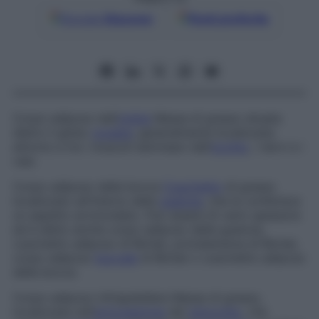
Google
Discover
Fonti preferite
Corpo adiposo dell’
orbita
Massa di grasso situata
dietro il globo
oculare
, generalmente localizzata
attorno e tra i muscoli estrinseci dell’
occhio
, i nervi e i
vasi.
Corpo adiposo della bocca
Cuscinetto
di grasso
localizzato all’interno della
guancia
, che le conferisce
un aspetto arrotondato. Può essere di vario spessore
ed è detto anche
corpo adiposo della guancia
,
cuscinetto adiposo di Bichat
,
protuberanza di Bichat
,
corpo adiposo
buccale
di Bichat
o
cuscinetto adiposo
della bocca
.
Corpo adiposo infrapatellare
Massa di grasso,
localizzata nell’
articolazione
del
ginocchio
, che