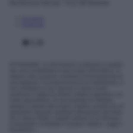
Riproduzione riservata – P.Iva 13673600964
Chi siamo
Pubblicità
Facebook
X
Instagram
ATTENZIONE: Le informazioni contenute in questo
sito sono presentate a solo scopo informativo, in
nessun caso possono costituire la formulazione di
una diagnosi o la prescrizione di un trattamento, e
non intendono e non devono in alcun modo
sostituire il rapporto diretto medico-paziente o la
visita specialistica. Si raccomanda di chiedere
sempre il parere del proprio medico curante e/o di
specialisti riguardo qualsiasi indicazione riportata.
Se si hanno dubbi o quesiti sull’uso di un farmaco
è necessario contattare il proprio medico. Leggi il
Disclaimer »