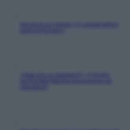
Sicurezza al volante: i 5 consigli dell’ex
pilota di Formula 1
«Oggi che se magnamo?»: 4 ricette
facili di Max Mariola senza pesare gli
ingredienti