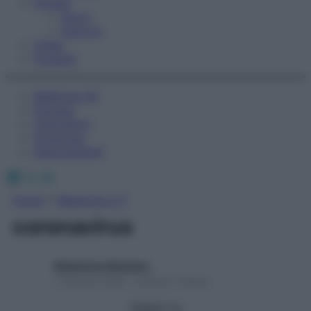
Fitness
Sport
Esercizi
Video
Podcast
Medicina AZ
Farmaci
Calcolatori
Oroscopo
Abbonamenti
Facebook
X
Instagram
Home
»
Medicina A-Z
coronavirus
Redazione Starbene
1 Gennaio 2025 – Lettura 1 minuto
Seguici su