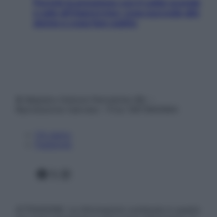
Perché la pressione con il caldo scende
e sale all’improvviso: cosa succede alle
donne e cosa fare subito
© Belpietro Edizioni Periodiche SRL –
Riproduzione riservata – P.Iva 13673600964
Chi siamo
Pubblicità
Facebook
X
Instagram
ATTENZIONE: Le informazioni contenute in questo