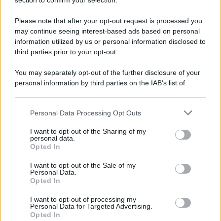
Note Legali
section to confirm your selection.
Preferenze Privacy
Please note that after your opt-out request is processed you
may continue seeing interest-based ads based on personal
information utilized by us or personal information disclosed to
third parties prior to your opt-out.
You may separately opt-out of the further disclosure of your
personal information by third parties on the IAB’s list of
downstream participants.
Personal Data Processing Opt Outs
This information may also be disclosed by us to third parties
on the IAB’s List of Downstream Participants that may further
I want to opt-out of the Sharing of my
disclose it to other third parties.
personal data.
Opted In
Please note that this website/app uses one or more Google
services and may gather and store information including but
I want to opt-out of the Sale of my
Personal Data.
not limited to your visit or usage behaviour. You may click to
Opted In
grant or deny consent to Google and its third-party tags to
use your data for below specified purposes in below Google
I want to opt-out of processing my
consent section.
Personal Data for Targeted Advertising.
Opted In