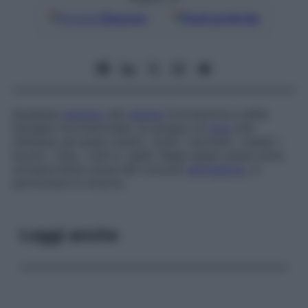
Google
Discover
Fonti preferite
Qualsiasi
membro
del
genere
Coronavirus e della
famiglia
Coronaviridae
, un gruppo di
virus
che
infettano gli esseri umani, i polli, i tacchini, i maiali, i
bovini, i topi, i ratti e i gatti. Negli esseri umani sono
un’importante causa del comune
raffreddore
, in
particolare in inverno.
Leggi anche