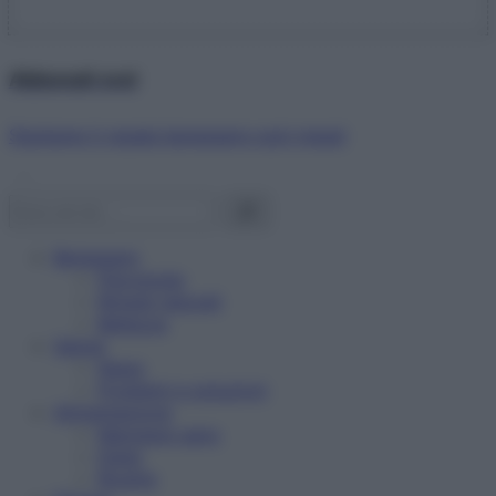
Abbonati ora!
Starbene ti regala benessere ogni mese!
Benessere
Psicologia
Rimedi naturali
Bellezza
Salute
News
Problemi e soluzioni
Alimentazione
Mangiare sano
Diete
Ricette