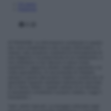
Chi siamo
Pubblicità
Facebook
X
Instagram
ATTENZIONE: Le informazioni contenute in questo
sito sono presentate a solo scopo informativo, in
nessun caso possono costituire la formulazione di
una diagnosi o la prescrizione di un trattamento, e
non intendono e non devono in alcun modo
sostituire il rapporto diretto medico-paziente o la
visita specialistica. Si raccomanda di chiedere
sempre il parere del proprio medico curante e/o di
specialisti riguardo qualsiasi indicazione riportata.
Se si hanno dubbi o quesiti sull’uso di un farmaco
è necessario contattare il proprio medico. Leggi il
Disclaimer »
Tutti i diritti riservati. Le immagini utilizzate negli