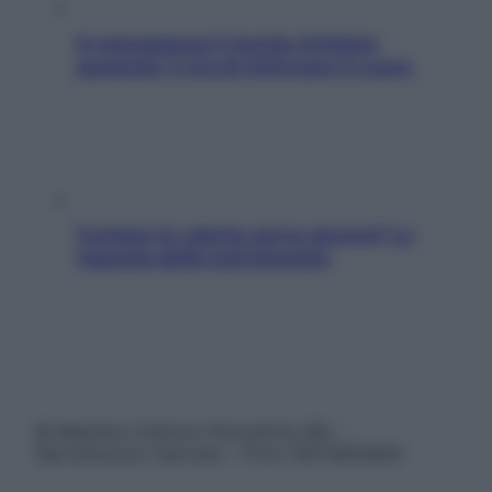
In menopausa il rischio d’infarto
aumenta: è ora di rinforzare il cuore
Contare le calorie serve ancora? La
risposta della nutrizionista
© Belpietro Edizioni Periodiche SRL –
Riproduzione riservata – P.Iva 13673600964