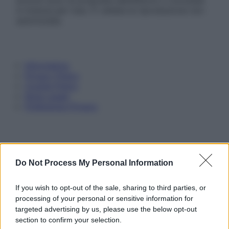
articoli sono di proprietà dell’editore o concesse
in licenza per l’uso. È vietata la riproduzione non
autorizzata.
Informativa
Privacy Policy
Cookie Policy
Note Legali
Preferenze Privacy
Do Not Process My Personal Information
If you wish to opt-out of the sale, sharing to third parties, or
processing of your personal or sensitive information for
targeted advertising by us, please use the below opt-out
section to confirm your selection.