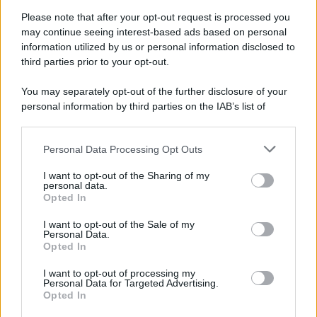
Please note that after your opt-out request is processed you
may continue seeing interest-based ads based on personal
information utilized by us or personal information disclosed to
third parties prior to your opt-out.
You may separately opt-out of the further disclosure of your
personal information by third parties on the IAB’s list of
downstream participants.
Personal Data Processing Opt Outs
This information may also be disclosed by us to third parties
on the IAB’s List of Downstream Participants that may further
I want to opt-out of the Sharing of my
disclose it to other third parties.
personal data.
Opted In
Please note that this website/app uses one or more Google
services and may gather and store information including but
I want to opt-out of the Sale of my
Personal Data.
not limited to your visit or usage behaviour. You may click to
Opted In
grant or deny consent to Google and its third-party tags to
use your data for below specified purposes in below Google
I want to opt-out of processing my
consent section.
Personal Data for Targeted Advertising.
Opted In