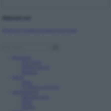
Abbonati ora!
Starbene ti regala benessere ogni mese!
Benessere
Psicologia
Rimedi naturali
Bellezza
Salute
News
Problemi e soluzioni
Alimentazione
Mangiare sano
Diete
Ricette