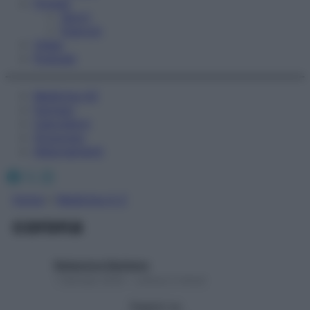
Fitness
Sport
Esercizi
Video
Podcast
Medicina AZ
Farmaci
Calcolatori
Oroscopo
Abbonamenti
Facebook
X
Instagram
Home
»
Medicina A-Z
corona
Redazione Starbene
1 Gennaio 2025 – Lettura 2 minuti
Seguici su