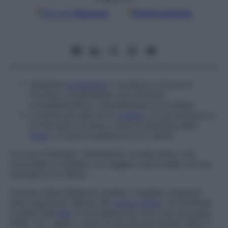
Google
Discover
Fonti preferite
Qualsiasi
proiezione
o struttura a forma di
corona o di ghirlanda; una struttura
completamente o parzialmente circondata.
La parte più alta di un
organo
, di una struttura o
di una parte di essa, come la sommità della
testa
o la parte superiore di un dente.
Corona artificiale
Trattamento conservativo che
coinvolge la totalità o la maggior parte della corona
naturale di un dente.
Corona ciliare
Regione anulare, crestata, presente
sulla superficie interna del
corpo ciliare
, circondante
la base dell’
iride
. È increspata da circa otto processi
ciliari, tra i quali vi sono le più piccole pliche ciliari e