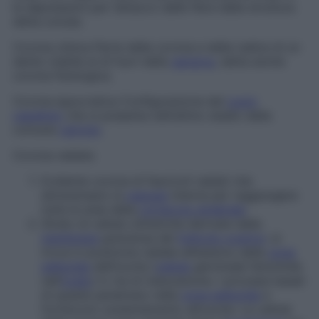
le depressioni per l’attacco delle fibre della struttura
detta
zonula
.
Corona clinica
Parte della corona e della radice di un
dente visibile al di fuori della
gengiva
, detta anche
corona fisiologica
.
Corona ippocratica
Configurazione del
cuoio
capelluto
che si presenta nell’ultimo stadio della
comune
calvizie
.
Corona radiata
Evidente corona di fascicoli radiati che
attraversano la
capsula
interna per raggiungere
tutte le aree della
corteccia cerebrale
.
Strato di cellule cilindriche derivate dalla
membrana
granulosa del
follicolo ovarico
: si
trova in posizione radiale all’esterno della
zona
pellucida
dell’oocita (
cellula
germinale femminile
nell’
ovaio
) in via di maturazione. I processi basali
di queste penetrano nella
zona pellucida
e
forniscono sostentamento all’oocita. Le cellule