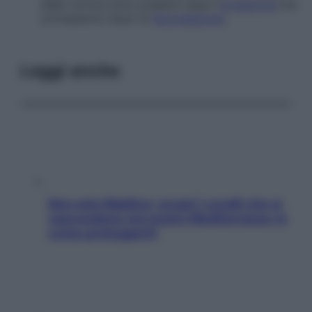
della corona sono presenti dopo l’
ovulazione
ma
scompaiono dopo la
fecondazione
.
Leggi anche
Non solo Maldive: scopri i coralli che si
nascondono nel nostro Mediterraneo (e
come proteggerli)