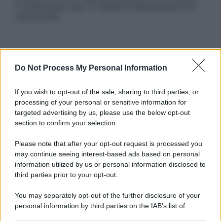
in licenza per l’uso. È vietata la riproduzione non
autorizzata.
Informativa
Do Not Process My Personal Information
Privacy Policy
Cookie Policy
Note Legali
If you wish to opt-out of the sale, sharing to third parties, or
Preferenze Privacy
processing of your personal or sensitive information for
targeted advertising by us, please use the below opt-out
section to confirm your selection.
Please note that after your opt-out request is processed you
may continue seeing interest-based ads based on personal
information utilized by us or personal information disclosed to
third parties prior to your opt-out.
You may separately opt-out of the further disclosure of your
personal information by third parties on the IAB’s list of
downstream participants.