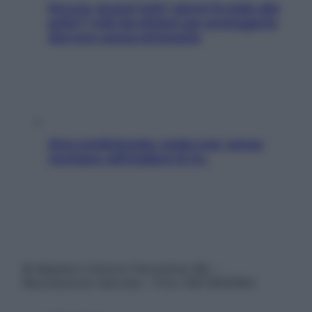
Doccia, lavarsi tutti i giorni fa male alla
pelle? I miti da sfatare per proteggerla
davvero senza stressarla
Aria condizionata: usala così, senza
rischiare raffreddore & Co.
© Belpietro Edizioni Periodiche SRL –
Riproduzione riservata – P.Iva 13673600964