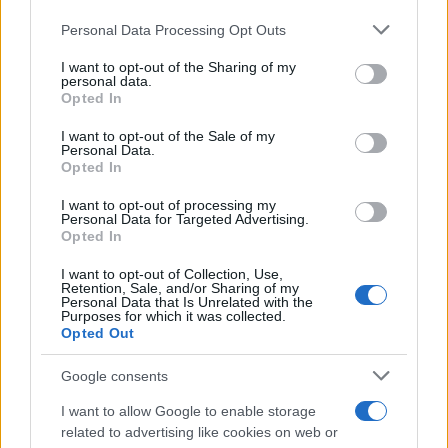
Personal Data Processing Opt Outs
This information may also be disclosed by us to third parties
on the IAB’s List of Downstream Participants that may further
I want to opt-out of the Sharing of my
disclose it to other third parties.
personal data.
Opted In
Please note that this website/app uses one or more Google
services and may gather and store information including but
I want to opt-out of the Sale of my
Personal Data.
not limited to your visit or usage behaviour. You may click to
Opted In
grant or deny consent to Google and its third-party tags to
use your data for below specified purposes in below Google
I want to opt-out of processing my
consent section.
Personal Data for Targeted Advertising.
Opted In
I want to opt-out of Collection, Use,
Retention, Sale, and/or Sharing of my
Personal Data that Is Unrelated with the
Purposes for which it was collected.
Opted Out
Google consents
I want to allow Google to enable storage
related to advertising like cookies on web or