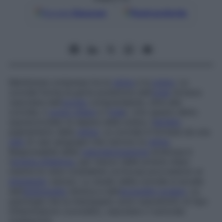
Google
Discover
Fonti preferite
Membrana compresa tra la
retina
e la
sclera
. La
coroide forma la parte posteriore dell’
uvea
(tonaca
vascolare dell’
occhio
comprendente, oltre alla
coroide, il
corpo ciliare
e l’
iride
). Uno spazio detto
sopracoroideo la separa dalla sclera
, l’
epitelio
pigmentario dalla
retina
. La coroide è formata da una
rete
di vasi sanguigni che nutrono la
retina
.
Responsabile della
vascolarizzazione
arteriosa è
l’
arteria oftalmica
, per mezzo delle arterie ciliari,
mentre le vene cosiddette
vorticose
provvedono al
drenaggio
venoso. Lo studio della coroide si avvale
dell’
angiografia
retinica e dell’
ecografia
oculare
. Le
patologie che la interessano sono soprattutto di tipo
infiammatorio (coroiditi), vascolare o tumorale
(melanomi).