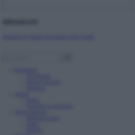
Abbonati ora!
Starbene ti regala benessere ogni mese!
Benessere
Psicologia
Rimedi naturali
Bellezza
Salute
News
Problemi e soluzioni
Alimentazione
Mangiare sano
Diete
Ricette