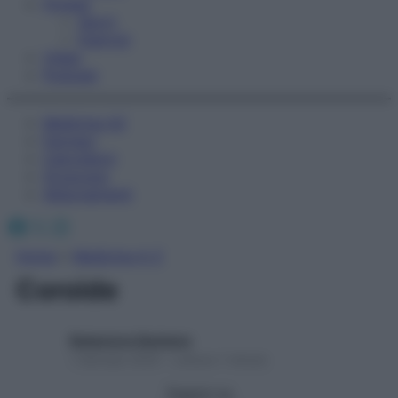
Fitness
Sport
Esercizi
Video
Podcast
Medicina AZ
Farmaci
Calcolatori
Oroscopo
Abbonamenti
Facebook
X
Instagram
Home
»
Medicina A-Z
Coroide
Redazione Starbene
1 Gennaio 2025 – Lettura 1 minuto
Seguici su