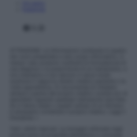
Chi siamo
Pubblicità
Facebook
X
Instagram
ATTENZIONE: Le informazioni contenute in questo
sito sono presentate a solo scopo informativo, in
nessun caso possono costituire la formulazione di
una diagnosi o la prescrizione di un trattamento, e
non intendono e non devono in alcun modo
sostituire il rapporto diretto medico-paziente o la
visita specialistica. Si raccomanda di chiedere
sempre il parere del proprio medico curante e/o di
specialisti riguardo qualsiasi indicazione riportata.
Se si hanno dubbi o quesiti sull’uso di un farmaco
è necessario contattare il proprio medico. Leggi il
Disclaimer »
Tutti i diritti riservati. Le immagini utilizzate negli
articoli sono di proprietà dell’editore o concesse