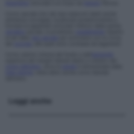
legamento
sinoviale e al corpo da
tessuto
fibroso.
Corno sacrale
Uno dei due tubercoli (detti anche
eminenza coccigea
), localizzati posteriormente a
formare le appendici articolari inferiori della quinta
vertebra
sacrale: si proiettano
caudalmente
rispetto
ai lati dello
iato sacrale
per articolarsi con le corna
del
coccige
, alle quali sono connesse da legamenti.
Corno uterino
Unione del fondo e dell’
estremità
superiore dei margini laterali destro e sinistro del
corpo dell’utero
, dove la
parete
è attraversata dalla
tuba uterina
; viene detto anche
corno laterale
dell’utero
.
Leggi anche