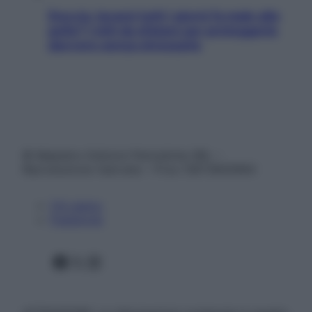
Doccia, lavarsi tutti i giorni fa male alla
pelle? I miti da sfatare per proteggerla
davvero senza stressarla
© Belpietro Edizioni Periodiche SRL –
Riproduzione riservata – P.Iva 13673600964
Chi siamo
Pubblicità
Facebook
X
Instagram