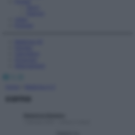
Fitness
Sport
Esercizi
Video
Podcast
Medicina AZ
Farmaci
Calcolatori
Oroscopo
Abbonamenti
Facebook
X
Instagram
Home
»
Medicina A-Z
corno
Redazione Starbene
1 Gennaio 2025 – Lettura 3 minuti
Seguici su