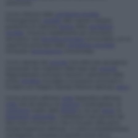
sottocorno
.
Corno inferiore della
cartilagine tiroidea
Prolungamento
caudale
dello spesso margine
posteriore di ciascuna
lamina
della
cartilagine
tiroidea
: s’incurva medialmente per articolarsi,
attraverso una
faccetta articolare
arrotondata, con la
superficie articolare della
cartilagine cricoidea
formando l’
articolazione
cricotiroidea.
Corno laterale del
coccige
Una delle due sporgenze
trasversali che originano dalla base del
coccige
.
Rappresentano processi trasversi rudimentali della
prima
vertebra
coccigea e si possono articolare o
fondere con l’angolo laterale inferiore dell’osso
sacro
.
Corno piccolo dell’osso
ioide
Appendice dell’osso
ioide
che dà attacco al
muscolo
condroglosso, al
costrittore
medio della
faringe
e, sul suo
apice
, al
legamento
stiloioideo
: costituisce il più piccolo dei
due corpi a forma di U che si trovano nella parte
posterosuperiore dell’osso. A volte è completamente
cartilaginea, connessa al grande corno da un