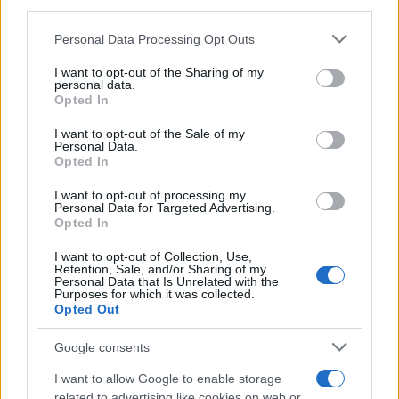
downstream participants.
Personal Data Processing Opt Outs
This information may also be disclosed by us to third parties
on the IAB’s List of Downstream Participants that may further
I want to opt-out of the Sharing of my
disclose it to other third parties.
personal data.
Opted In
Please note that this website/app uses one or more Google
services and may gather and store information including but
I want to opt-out of the Sale of my
Personal Data.
not limited to your visit or usage behaviour. You may click to
Opted In
grant or deny consent to Google and its third-party tags to
use your data for below specified purposes in below Google
I want to opt-out of processing my
consent section.
Personal Data for Targeted Advertising.
Opted In
I want to opt-out of Collection, Use,
Retention, Sale, and/or Sharing of my
Personal Data that Is Unrelated with the
Purposes for which it was collected.
Opted Out
Google consents
I want to allow Google to enable storage
related to advertising like cookies on web or