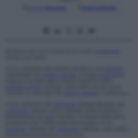
Google
Discover
Fonti preferite
Struttura che ha la forma di un corno;
proiezione
simile a un corno.
Corno anteriore del midollo spinale
In una
sezione
trasversale del
midollo spinale
, la larga
protrusione
bulbosa formata dalla colonna anteriore della
sostanza grigia
centrale; viene detta anche
corno
motorio
(o
ventrale
)
del
midollo spinale
e
ventricoro
.
Corno anteriore del
ventricolo
laterale
Recesso del
ventricolo
laterale che si estende anteriormente e
lateralmente nel
lobo
frontale. Continua nella parte
posteriore del forame interventricolare con la
porzione
centrale del
ventricolo
laterale; viene detto
anche
precommissura
o
precorno
.