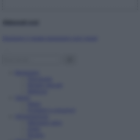
Abbonati ora!
Starbene ti regala benessere ogni mese!
Benessere
Psicologia
Rimedi naturali
Bellezza
Salute
News
Problemi e soluzioni
Alimentazione
Mangiare sano
Diete
Ricette