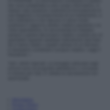
ATTENZIONE: Le informazioni contenute in questo
sito sono presentate a solo scopo informativo, in
nessun caso possono costituire la formulazione di
una diagnosi o la prescrizione di un trattamento, e
non intendono e non devono in alcun modo
sostituire il rapporto diretto medico-paziente o la
visita specialistica. Si raccomanda di chiedere
sempre il parere del proprio medico curante e/o di
specialisti riguardo qualsiasi indicazione riportata.
Se si hanno dubbi o quesiti sull’uso di un farmaco
è necessario contattare il proprio medico. Leggi il
Disclaimer »
Tutti i diritti riservati. Le immagini utilizzate negli
articoli sono di proprietà dell’editore o concesse
in licenza per l’uso. È vietata la riproduzione non
autorizzata.
Informativa
Privacy Policy
Cookie Policy