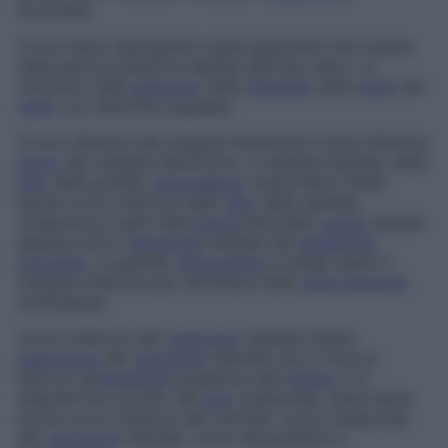
tiroioideo.
Corno iliaco
Sporgenza ossea appuntita che origina
dalla parte posteriore dell’ala dell’osso iliaco: si
riscontra nella
sindrome
della
displasia
della
testa
del
radio
con distrofia ungueale.
Corno inferiore del margine falciforme
Limite inferiore
acuto
del margine falciforme, o margine laterale, dello
iato
della grande
vena safena
(viene detto infatti
anche
corno inferiore dello
iato
della safena
),
un’apertura ovale nella
fascia
lata della
coscia
situata
appena sotto l’
estremità
mediale del
legamento
inguinale
. La grande
vena safena
si piega sopra il
margine inferiore per terminare nella
vena femorale
sottostante.
Corno inferiore del
ventricolo
laterale
Ampia
estensione
del
ventricolo
laterale che si incurva
attorno all’
estremità
posteriore del
talamo
e si
estende fino al polo del
lobo
temporale; viene detta
anche
corno inferiore del cervello
,
corno temporale
del
ventricolo
laterale
,
corno discendente
o