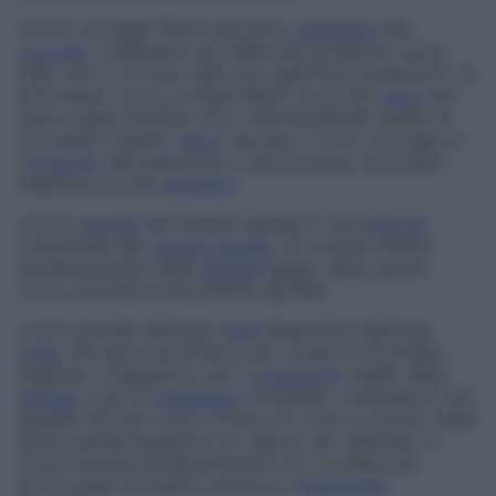
Corno coccigeo
Parte del primo
segmento
del
coccige
: costituisce una delle due proiezioni verso
l’alto che si trovano sulla sua superficie posteriore e si
articolano con le corrispondenti corna del
sacro
per
dare origine all’ultimo foro intervertebrale, quello in
cui passa il quinto
nervo
sacrale. Il corno coccigeo è
l’
omologo
del peduncolo e del processo articolare
superiore di una
vertebra
.
Corno
dorsale
del midollo spinale
In una
sezione
trasversale del
midollo spinale
, la colonna diretta
posteriormente della
materia
grigia, detta anche
corno posteriore del midollo spinale
.
Corno grande dell’osso
ioide
Appendice dell’osso
ioide
che serve da attacco per i muscoli tiroioideo,
ioglosso e digastrico, per il
costrittore
medio della
faringe
e per la
membrana
tiroioidea: costituisce il più
grande dei due corpi a forma di U che si trovano nella
parte posterosuperiore di ciascun lato dell’osso. Il
corno termina posteriormente con un tubercolo
arrotondato al quale si attacca il
legamento