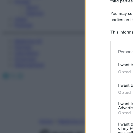
Fitness
third parties
Sport
Esercizi
You may sepa
Video
parties on t
Podcast
This informa
Participants
Medicina AZ
Farmaci
Please note
Persona
Calcolatori
information 
Oroscopo
deny consent
Abbonamenti
I want t
in below Go
Opted 
Facebook
X
Instagram
I want t
Opted 
I want 
Advertis
Opted 
Home
»
Medicina A-Z
I want t
of my P
was col