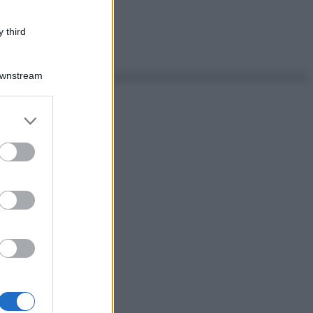
 third
Downstream
er and store
to grant or
ed purposes