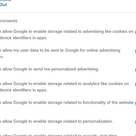
Out
consents
o allow Google to enable storage related to advertising like cookies on
Le
evice identifiers in apps.
ti preferite
o allow my user data to be sent to Google for online advertising
s.
to allow Google to send me personalized advertising.
o allow Google to enable storage related to analytics like cookies on
evice identifiers in apps.
ata dall’insorgenza di movimenti involontari di tipo
, predominanti alla radice degli
arti
(
spalla
,
anca
). Le
o allow Google to enable storage related to functionality of the website
plici: infiammatorie, vascolari, tumorali, endocrine,
lcol) o farmacologiche (
pillola
contraccettiva,
atteristica di due malattie, la
corea di Huntington
e la
o allow Google to enable storage related to personalization.
meglio conosciuta come
ballo di san Vito
, è oggi
so degli
antibiotici
. La
sindrome
comporta movimenti
o allow Google to enable storage related to security, including