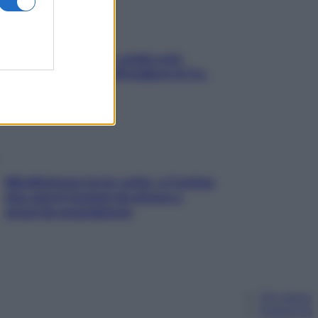
Aria condizionata: usala così,
senza rischiare raffreddore & Co.
Mindfulness tra le vette: a Cortina
due giorni lontani da stress e
ansia da smartphone
Chi siamo
Pubblicità