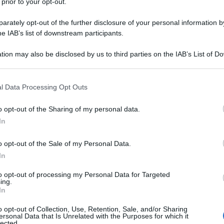
 prior to your opt-out.
rately opt-out of the further disclosure of your personal information by
he IAB’s list of downstream participants.
tion may also be disclosed by us to third parties on the IAB’s List of 
 that may further disclose it to other third parties.
 that this website/app uses one or more Google services and may gath
l Data Processing Opt Outs
including but not limited to your visit or usage behaviour. You may click 
 to Google and its third-party tags to use your data for below specifi
o opt-out of the Sharing of my personal data.
ogle consent section.
In
o opt-out of the Sale of my Personal Data.
In
to opt-out of processing my Personal Data for Targeted
ing.
In
o opt-out of Collection, Use, Retention, Sale, and/or Sharing
ersonal Data that Is Unrelated with the Purposes for which it
lected.