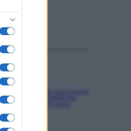
ggi anche
Doccia, lavarsi tutti i giorni fa male
alla pelle? I miti da sfatare per
proteggerla davvero senza
stressarla