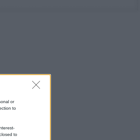
sonal or
ection to
nterest-
closed to