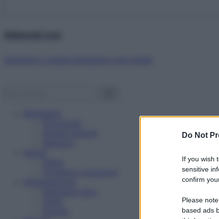
Abbonati ora!
Starbene ti regala benessere ogni mese!
Benessere
Psicologia
Rimedi naturali
Do Not Pr
Bellezza
Salute
If you wish 
News
sensitive in
Problemi e soluzioni
confirm your
Alimentazione
Mangiare sano
Please note
Diete
Ricette
based ads b