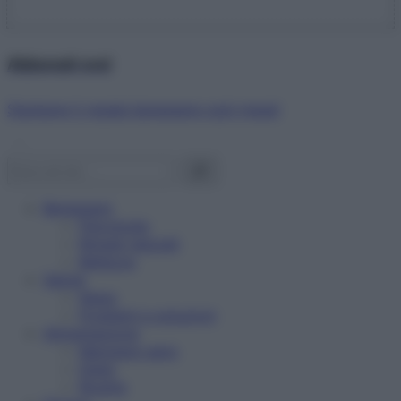
Abbonati ora!
Starbene ti regala benessere ogni mese!
Benessere
Psicologia
Rimedi naturali
Bellezza
Salute
News
Problemi e soluzioni
Alimentazione
Mangiare sano
Diete
Ricette