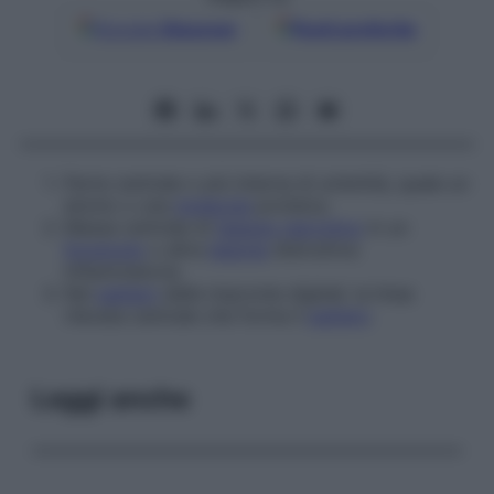
Google
Discover
Fonti preferite
Parte centrale o più interna di un’entità, quale un
atomo o una
molecola
proteica.
Massa centrale di
tessuto necrotico
in un
foruncolo
o altra
lesione
distruttiva
infiammatoria.
Nei
pattern
delle impronte digitali, la linea
rilevata centrale che forma il
pattern
.
Leggi anche