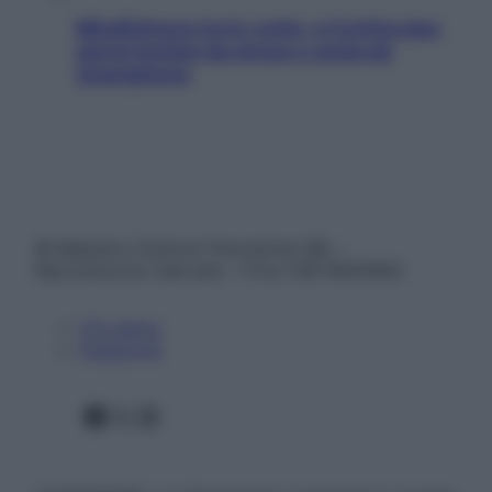
Mindfulness tra le vette: a Cortina due
giorni lontani da stress e ansia da
smartphone
© Belpietro Edizioni Periodiche SRL –
Riproduzione riservata – P.Iva 13673600964
Chi siamo
Pubblicità
Facebook
X
Instagram