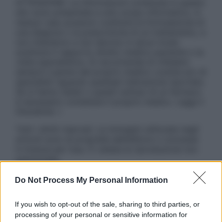
ATTENZIONE: Le informazioni contenute in questo
sito sono presentate a solo scopo informativo, in
nessun caso possono costituire la formulazione di
una diagnosi o la prescrizione di un trattamento, e
non intendono e non devono in alcun modo
sostituire il rapporto diretto medico-paziente o la
visita specialistica. Si raccomanda di chiedere
sempre il parere del proprio medico curante e/o di
specialisti riguardo qualsiasi indicazione riportata.
Se si hanno dubbi o quesiti sull’uso di un farmaco
è necessario contattare il proprio medico. Leggi il
Disclaimer »
Tutti i diritti riservati. Le immagini utilizzate negli
articoli sono di proprietà dell’editore o concesse
in licenza per l’uso. È vietata la riproduzione non
autorizzata.
Do Not Process My Personal Information
Informativa
If you wish to opt-out of the sale, sharing to third parties, or
Privacy Policy
processing of your personal or sensitive information for