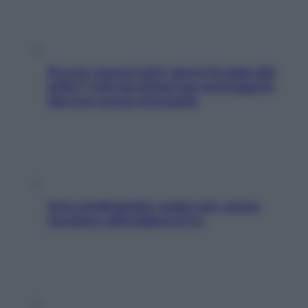
Doccia, lavarsi tutti i giorni fa male alla
pelle? I miti da sfatare per proteggerla
davvero senza stressarla
Aria condizionata: usala così, senza
rischiare raffreddore & Co.