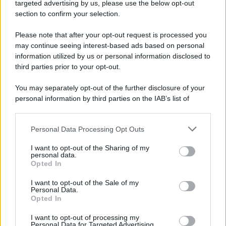
Cookie Policy
targeted advertising by us, please use the below opt-out
Note Legali
section to confirm your selection.
Preferenze Privacy
Please note that after your opt-out request is processed you
may continue seeing interest-based ads based on personal
information utilized by us or personal information disclosed to
third parties prior to your opt-out.
You may separately opt-out of the further disclosure of your
personal information by third parties on the IAB’s list of
downstream participants.
Personal Data Processing Opt Outs
This information may also be disclosed by us to third parties
on the IAB’s List of Downstream Participants that may further
I want to opt-out of the Sharing of my
disclose it to other third parties.
personal data.
Opted In
Please note that this website/app uses one or more Google
services and may gather and store information including but
I want to opt-out of the Sale of my
Personal Data.
not limited to your visit or usage behaviour. You may click to
Opted In
grant or deny consent to Google and its third-party tags to
use your data for below specified purposes in below Google
I want to opt-out of processing my
consent section.
Personal Data for Targeted Advertising.