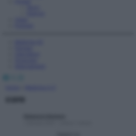
Fitness
Sport
Esercizi
Video
Podcast
Medicina AZ
Farmaci
Calcolatori
Oroscopo
Abbonamenti
Facebook
X
Instagram
Home
»
Medicina A-Z
core
Redazione Starbene
1 Gennaio 2025 – Lettura 1 minuto
Seguici su