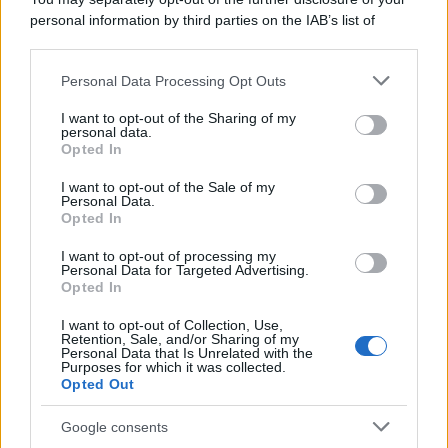
personal information by third parties on the IAB’s list of
downstream participants.
Personal Data Processing Opt Outs
This information may also be disclosed by us to third parties
on the IAB’s List of Downstream Participants that may further
I want to opt-out of the Sharing of my
disclose it to other third parties.
personal data.
Opted In
Please note that this website/app uses one or more Google
services and may gather and store information including but
I want to opt-out of the Sale of my
Personal Data.
not limited to your visit or usage behaviour. You may click to
Opted In
grant or deny consent to Google and its third-party tags to
use your data for below specified purposes in below Google
I want to opt-out of processing my
consent section.
Personal Data for Targeted Advertising.
Opted In
I want to opt-out of Collection, Use,
Retention, Sale, and/or Sharing of my
Personal Data that Is Unrelated with the
Purposes for which it was collected.
Opted Out
Google consents