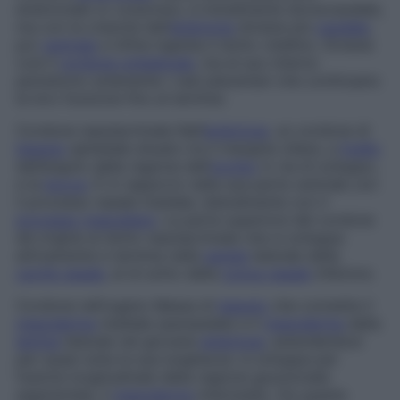
embrionale
(o
corporeo)
, è inizialmente dorsocaudale,
ma con la crescita dell’
embrione
diviene più
caudale
,
poi
ventrale
e infine ingloba il dotto vitellino. Diviene
così il
cordone ombelicale
, ma al suo interno
persistono solamente i vasi placentari che continuano
la loro funzione fino al termine.
Cordone nasolacrimale
Nell’
embrione
, un cordone di
tessuto
epiteliale situato tra il margine ciliare, a
livello
dell’angolo della regione dell’
occhio
in via di sviluppo,
e la
bocca
. È in rapporto nella sua parte centrale con
il processo nasale mediale, lateralmente con il
processo mascellare
. La parte superiore del cordone
dà origine al dotto nasolacrimale che si sviluppa
attivamente e termina nella
parete
laterale della
cavità nasale
, al di sotto della
conca nasale
inferiore.
Cordone nefrogeno
Massa di
tessuto
che connette il
mesoderma
mediale (parassiale) e il
mesoderma
della
lamina
laterale nel giovane
embrione
, estendendosi
per quasi tutta la sua lunghezza: si sviluppa per
fusione longitudinale della regione giunzionale
segmentale, il
mesoderma
intermedio. Da questa