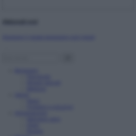
Abbonati ora!
Starbene ti regala benessere ogni mese!
Benessere
Psicologia
Rimedi naturali
Bellezza
Salute
News
Problemi e soluzioni
Alimentazione
Mangiare sano
Diete
Ricette