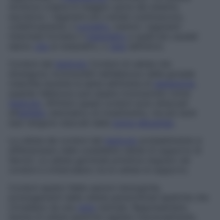
struttura origina la maggior parte del sistema
escretore. I segmenti più craniali costituiscono,
collettivamente, il
pronefro
, mentre i segmenti
intermedi formano il
mesonefro
e quelli più caudali
danno
vita
al metanefro, o
rene
definitivo.
Cordoni del
testicolo
Cordoni di cellule che
divengono riconoscibili nell’abbozzo della gonade
maschile durante la sesta settimana di
gestazione
,
quando l’abbozzo può essere riconosciuto come
testicolo
. All’inizio questi cordoni sono attaccati
all’
epitelio
celomatico di rivestimento, ma più tardi
essi vengono staccati dalla
tunica
albuginea
.
Le cellule dei cordoni del
testicolo
probabilmente si
differenziano nelle cosiddette
cellule di supporto di
Sertoli
. Le cellule germinali primitive migrano nei
cordoni e s’intercalano tra le cellule di supporto.
Cordoni epatici
Nelle sezioni istologiche,
prolungamenti delle cellule parenchimali epatiche che
s’irradiano da una
vena
centrale. Rappresentano
lamine di cellule epatiche tagliate trasversalmente.