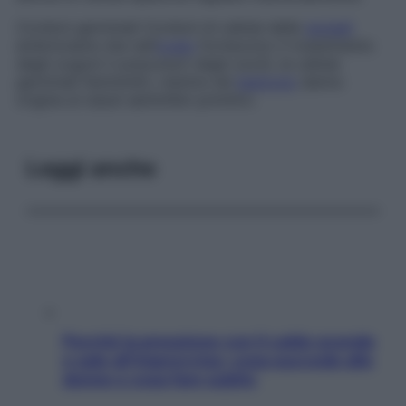
Cordoni germinali
Cordoni di cellule delle
gonadi
embrionarie che nell’
ovaio
forniscono il rivestimento
degli oogoni (i precursori degli oociti, le cellule
germinali femminili), mentre nel
testicolo
danno
origine ai tubuli seminiferi primitivi.
Leggi anche
Perché la pressione con il caldo scende
e sale all’improvviso: cosa succede alle
donne e cosa fare subito