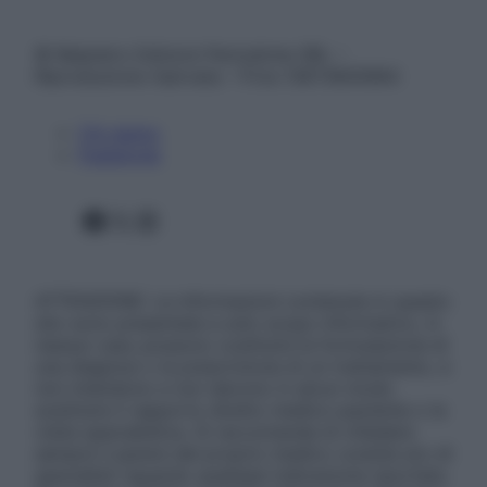
© Belpietro Edizioni Periodiche SRL –
Riproduzione riservata – P.Iva 13673600964
Chi siamo
Pubblicità
Facebook
X
Instagram
ATTENZIONE: Le informazioni contenute in questo
sito sono presentate a solo scopo informativo, in
nessun caso possono costituire la formulazione di
una diagnosi o la prescrizione di un trattamento, e
non intendono e non devono in alcun modo
sostituire il rapporto diretto medico-paziente o la
visita specialistica. Si raccomanda di chiedere
sempre il parere del proprio medico curante e/o di
specialisti riguardo qualsiasi indicazione riportata.