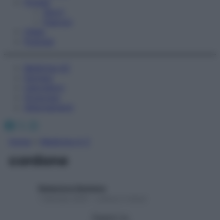
Fitness
Sport
Esercizi
Video
Podcast
Medicina AZ
Farmaci
Calcolatori
Oroscopo
Abbonamenti
Facebook
X
Instagram
Home
»
Medicina A-Z
cordone
Redazione Starbene
1 Gennaio 2025 – Lettura 3 minuti
Seguici su