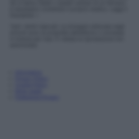
Se si hanno dubbi o quesiti sull’uso di un farmaco
è necessario contattare il proprio medico. Leggi il
Disclaimer »
Tutti i diritti riservati. Le immagini utilizzate negli
articoli sono di proprietà dell’editore o concesse
in licenza per l’uso. È vietata la riproduzione non
autorizzata.
Informativa
Privacy Policy
Cookie Policy
Note Legali
Preferenze Privacy