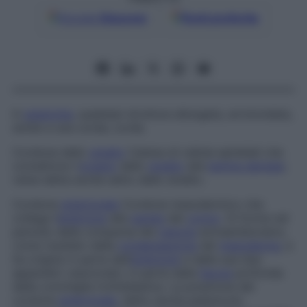
Google
Discover
Fonti preferite
In
anatomia
, qualsiasi struttura allungata, arrotondata,
simile a una corda; corda.
Cordone dello
smalto
Catena di cellule epiteliali che
connettono l’
organo
dello
smalto
alla
lamina dentale
;
viene detta anche
setto dello smalto
.
Cordone
embrionale
Cordone mesodermico che
collega l’
embrione
alla
parete
del
corion
. Si forma nel
periodo della comparsa del
celoma
extraembionario,
come risultato della
condensazione
del
mesoderma
, e
ha origine in parte dall’
embrione
e dalle sue due
appendici vescicolari, in parte dalla
faccia
profonda
della conchiglia trofoblastica. La posizione del
cordone
embrionale
, detto anche
peduncolo