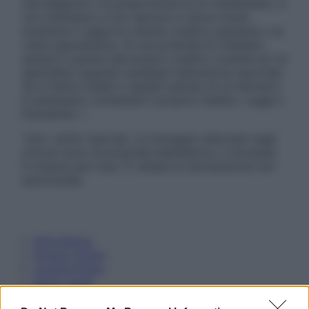
una diagnosi o la prescrizione di un trattamento, e
non intendono e non devono in alcun modo
sostituire il rapporto diretto medico-paziente o la
visita specialistica. Si raccomanda di chiedere
sempre il parere del proprio medico curante e/o di
specialisti riguardo qualsiasi indicazione riportata.
Se si hanno dubbi o quesiti sull’uso di un farmaco
è necessario contattare il proprio medico. Leggi il
Disclaimer »
Tutti i diritti riservati. Le immagini utilizzate negli
articoli sono di proprietà dell’editore o concesse
in licenza per l’uso. È vietata la riproduzione non
autorizzata.
Informativa
Privacy Policy
Cookie Policy
Note Legali
Preferenze Privacy