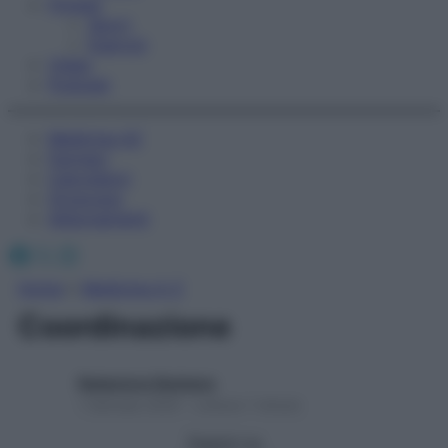
Fitness
Sport
Esercizi
Video
Podcast
Medicina AZ
Farmaci
Calcolatori
Oroscopo
Abbonamenti
Facebook
X
Instagram
Home
»
Medicina A-Z
Coordinazione
Redazione Starbene
1 Gennaio 2025 – Lettura 1 minuto
Seguici su