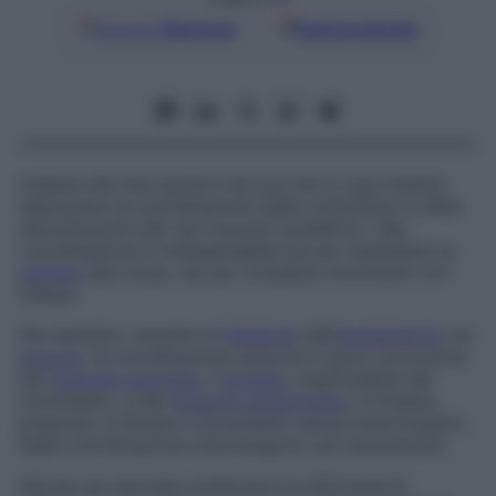
Google
Discover
Fonti preferite
Insieme dei meccanismi nervosi che in ogni istante
assicurano la coordinazione delle contrazioni e delle
decontrazioni dei vari muscoli scheletrici. Tale
coordinazione è indispensabile sia per mantenere la
postura
del corpo, sia per compiere movimenti non
riflessi.
Per esempio, durante la
flessione
dell’
avambraccio
sul
braccio
, la coordinazione assicura il gioco armonioso
del
muscolo agonista
, il
bicipite
, responsabile del
movimento, e del
muscolo antagonista
, il tricipite,
preposto a frenare il movimento senza interromperlo.
Nella coordinazione intervengono vari meccanismi.
Alcune vie nervose conducono le informazioni