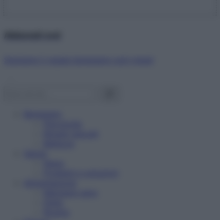
Abbonati ora!
Starbene ti regala benessere ogni mese!
Benessere
Psicologia
Rimedi naturali
Bellezza
Salute
News
Problemi e soluzioni
Alimentazione
Mangiare sano
Diete
Ricette