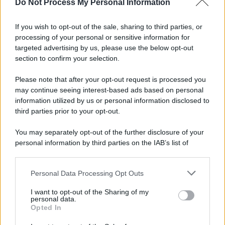
Do Not Process My Personal Information
If you wish to opt-out of the sale, sharing to third parties, or
processing of your personal or sensitive information for
targeted advertising by us, please use the below opt-out
section to confirm your selection.
Please note that after your opt-out request is processed you
may continue seeing interest-based ads based on personal
information utilized by us or personal information disclosed to
third parties prior to your opt-out.
You may separately opt-out of the further disclosure of your
personal information by third parties on the IAB’s list of
downstream participants.
Personal Data Processing Opt Outs
This information may also be disclosed by us to third parties
on the IAB’s List of Downstream Participants that may further
I want to opt-out of the Sharing of my
disclose it to other third parties.
personal data.
Opted In
Please note that this website/app uses one or more Google
services and may gather and store information including but