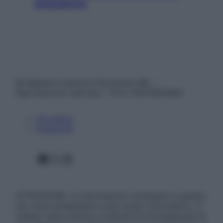
smartphone
© Belpietro Edizioni Periodiche SRL –
Riproduzione riservata – P.Iva 13673600964
Chi siamo
Pubblicità
Facebook
X
Instagram
ATTENZIONE: Le informazioni contenute in questo
sito sono presentate a solo scopo informativo, in
nessun caso possono costituire la formulazione di