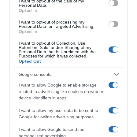
I want to opt-out of the Sale of my
Personal Data.
not limited to your visit or usage behaviour. You may click to
Opted In
grant or deny consent to Google and its third-party tags to
use your data for below specified purposes in below Google
I want to opt-out of processing my
consent section.
Personal Data for Targeted Advertising.
Opted In
I want to opt-out of Collection, Use,
Retention, Sale, and/or Sharing of my
Personal Data that Is Unrelated with the
Purposes for which it was collected.
Opted Out
Google consents
I want to allow Google to enable storage
related to advertising like cookies on web or
device identifiers in apps.
I want to allow my user data to be sent to
Google for online advertising purposes.
I want to allow Google to send me
personalized advertising.