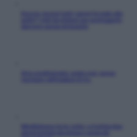
Doccia, lavarsi tutti i giorni fa male alla
pelle? I miti da sfatare per proteggerla
davvero senza stressarla
Aria condizionata: usala così, senza
rischiare raffreddore & Co.
Mindfulness tra le vette: a Cortina due
giorni lontani da stress e ansia da