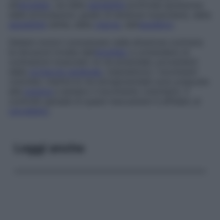
all’
encefalo
: vie della
sensibilità
profonda (posizione
delle articolazioni, grado di tensione muscolare), della
sensibilità
tattile, della
visione
, dell’
equilibrio
.
Sistemi motori comunicano nella direzione contraria
le istruzioni inviate dall’
encefalo
e comandano le
contrazioni muscolari: le vie piramidali, provenienti
dalla
corteccia cerebrale
, trasmettono i movimenti
volontari, mentre le vie extrapiramidali sono preposte
alla
postura
e aiutano il movimento volontario. Il
controllo globale di questi meccanismi è affidato al
cervelletto
.
Leggi anche