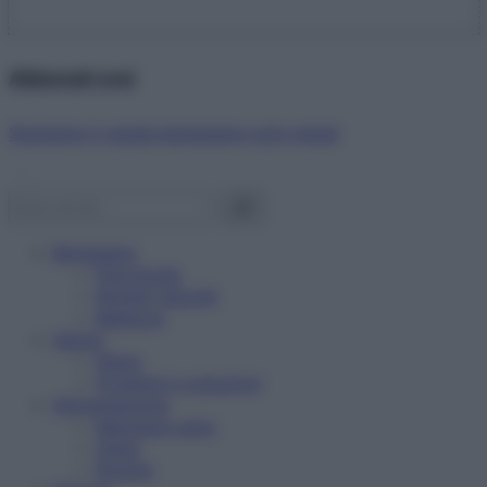
Abbonati ora!
Starbene ti regala benessere ogni mese!
Benessere
Psicologia
Rimedi naturali
Bellezza
Salute
News
Problemi e soluzioni
Alimentazione
Mangiare sano
Diete
Ricette