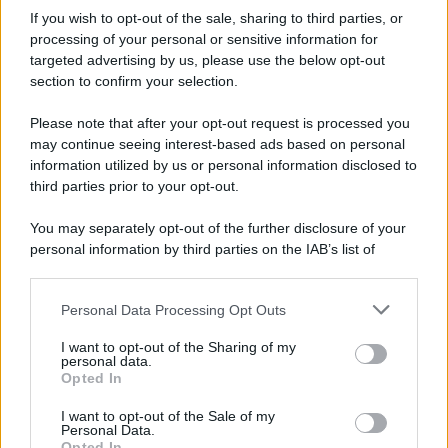
Informativa
If you wish to opt-out of the sale, sharing to third parties, or
Privacy Policy
Cookie Policy
processing of your personal or sensitive information for
Note Legali
targeted advertising by us, please use the below opt-out
Preferenze Privacy
section to confirm your selection.
Please note that after your opt-out request is processed you
may continue seeing interest-based ads based on personal
information utilized by us or personal information disclosed to
third parties prior to your opt-out.
You may separately opt-out of the further disclosure of your
personal information by third parties on the IAB’s list of
downstream participants.
Personal Data Processing Opt Outs
This information may also be disclosed by us to third parties
on the IAB’s List of Downstream Participants that may further
I want to opt-out of the Sharing of my
disclose it to other third parties.
personal data.
Opted In
Please note that this website/app uses one or more Google
services and may gather and store information including but
I want to opt-out of the Sale of my
Personal Data.
not limited to your visit or usage behaviour. You may click to
Opted In