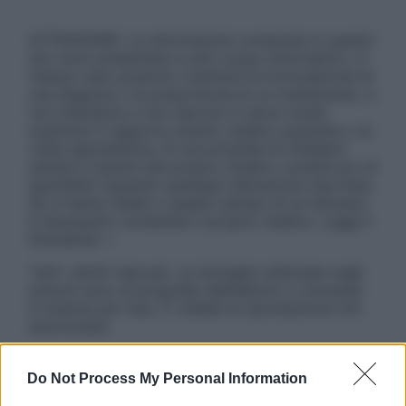
ATTENZIONE: Le informazioni contenute in questo
sito sono presentate a solo scopo informativo, in
nessun caso possono costituire la formulazione di
una diagnosi o la prescrizione di un trattamento, e
non intendono e non devono in alcun modo
sostituire il rapporto diretto medico-paziente o la
visita specialistica. Si raccomanda di chiedere
sempre il parere del proprio medico curante e/o di
specialisti riguardo qualsiasi indicazione riportata.
Se si hanno dubbi o quesiti sull’uso di un farmaco
è necessario contattare il proprio medico. Leggi il
Disclaimer »
Tutti i diritti riservati. Le immagini utilizzate negli
articoli sono di proprietà dell’editore o concesse
in licenza per l’uso. È vietata la riproduzione non
autorizzata.
Do Not Process My Personal Information