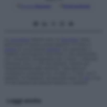
Google
Discover
Fonti preferite
Le
convulsioni
febbrili sono un
fenomeno
meno
pericoloso di quanto possa apparire. Si tratta in
genere
di un problema
benigno
non associato a
malattie neurologiche importanti e che solitamente
non comporta conseguenze per il futuro. Il disturbo
interessa circa il 2-5% dei bambini i maschi più
frequentemente delle femmine. L’età tipica di
comparsa è compresa tra i 6 mesi e i 5 anni, con il
massimo di frequenza nel secondo anno di
vita
. In un
1/3 dei bambini gli episodi tendono a ripetersi.
Leggi anche