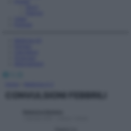
Fitness
Sport
Esercizi
Video
Podcast
Medicina AZ
Farmaci
Calcolatori
Oroscopo
Abbonamenti
Facebook
X
Instagram
Home
»
Medicina A-Z
CONVULSIONI FEBBRILI
Redazione Starbene
1 Gennaio 2025 – Lettura 1 minuto
Seguici su