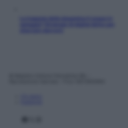
La trappola della dopamina ti segue in
spiaggia? Strategie di digital detox per
staccare davvero
© Belpietro Edizioni Periodiche SRL –
Riproduzione riservata – P.Iva 13673600964
Chi siamo
Pubblicità
Facebook
X
Instagram