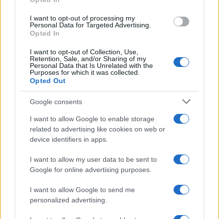
grant or deny consent to Google and its third-party tags to
use your data for below specified purposes in below Google
I want to opt-out of processing my
consent section.
Personal Data for Targeted Advertising.
Opted In
I want to opt-out of Collection, Use,
Retention, Sale, and/or Sharing of my
Personal Data that Is Unrelated with the
Purposes for which it was collected.
Opted Out
Google consents
I want to allow Google to enable storage
related to advertising like cookies on web or
device identifiers in apps.
I want to allow my user data to be sent to
Google for online advertising purposes.
I want to allow Google to send me
personalized advertising.