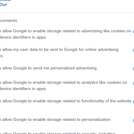
I
Out
consents
o allow Google to enable storage related to advertising like cookies on
Le
evice identifiers in apps.
ti preferite
o allow my user data to be sent to Google for online advertising
s.
to allow Google to send me personalized advertising.
o allow Google to enable storage related to analytics like cookies on
evice identifiers in apps.
all’effetto di un trauma diretto sul nostro corpo che
e della superficie cutanea, ossia da causare una
o allow Google to enable storage related to functionality of the website
’
intensità
della forza applicata, consiste nella
lesione
ali lo strato di grasso (adipe), le fasce muscolari e i
 i vasi sanguigni.
o allow Google to enable storage related to personalization.
apillari o vasi di modesto calibro), possono causare
o allow Google to enable storage related to security, including