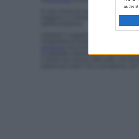
un’
emorragia
di minima entità e irregolarm
authenti
In caso invece di vasi sanguigni più gran
maggiore e, confluendo in un’unica
zona
,
definita
ematoma
.
Visitando il soggetto contuso, si rileva c
inizialmente arrossata, più o meno sollev
ecchimosi
che potranno divenire più scure 
un graduale riassorbimento dello stravas
il variare del colorito della pelle, che da 
sempre più chiaro fino a scomparire, con 