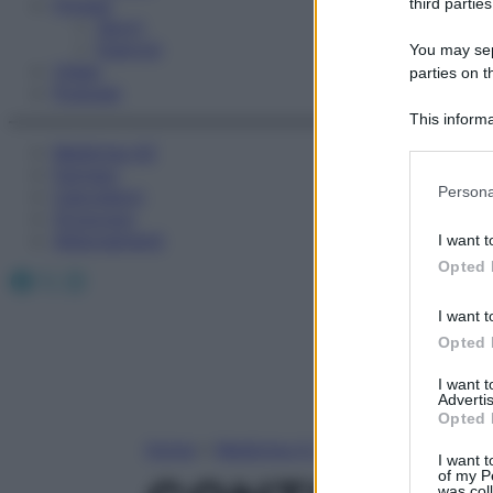
Fitness
third parties
Sport
Esercizi
You may sepa
Video
parties on t
Podcast
This informa
Participants
Medicina AZ
Farmaci
Please note
Persona
Calcolatori
information 
Oroscopo
deny consent
Abbonamenti
I want t
in below Go
Opted 
Facebook
X
Instagram
I want t
Opted 
I want 
Advertis
Opted 
Home
»
Medicina A-Z
I want t
of my P
was col