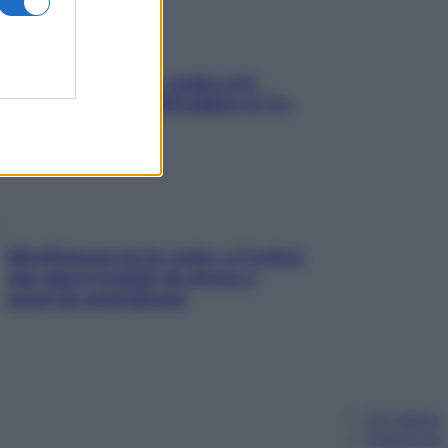
Aria condizionata: usala così,
senza rischiare raffreddore & Co.
Mindfulness tra le vette: a Cortina
due giorni lontani da stress e
ansia da smartphone
Chi siamo
Pubblicità