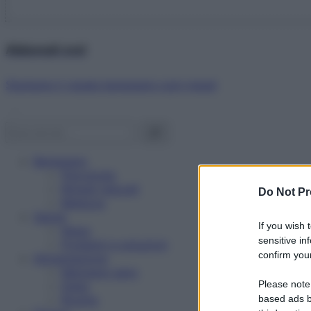
Abbonati ora!
Starbene ti regala benessere ogni mese!
Benessere
Psicologia
Rimedi naturali
Do Not Pr
Bellezza
Salute
If you wish 
News
sensitive in
Problemi e soluzioni
confirm your
Alimentazione
Mangiare sano
Please note
Diete
Ricette
based ads b