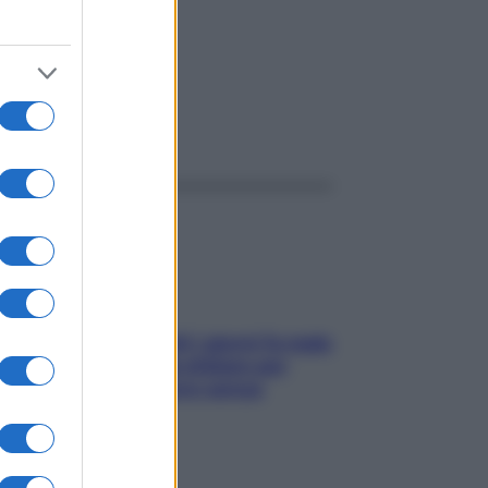
ggi anche
Doccia, lavarsi tutti i giorni fa male
alla pelle? I miti da sfatare per
proteggerla davvero senza
stressarla