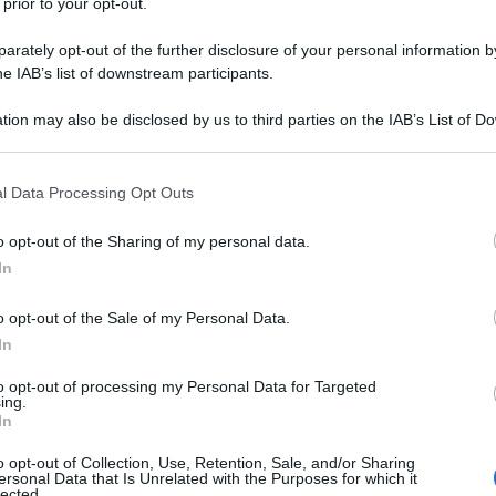
 prior to your opt-out.
rately opt-out of the further disclosure of your personal information by
he IAB’s list of downstream participants.
tion may also be disclosed by us to third parties on the IAB’s List of 
 that may further disclose it to other third parties.
 that this website/app uses one or more Google services and may gath
l Data Processing Opt Outs
including but not limited to your visit or usage behaviour. You may click 
 to Google and its third-party tags to use your data for below specifi
o opt-out of the Sharing of my personal data.
ogle consent section.
In
o opt-out of the Sale of my Personal Data.
In
to opt-out of processing my Personal Data for Targeted
ing.
In
o opt-out of Collection, Use, Retention, Sale, and/or Sharing
ersonal Data that Is Unrelated with the Purposes for which it
lected.