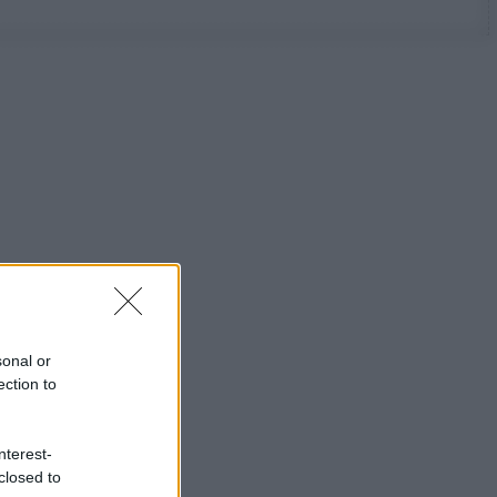
sonal or
ection to
nterest-
closed to