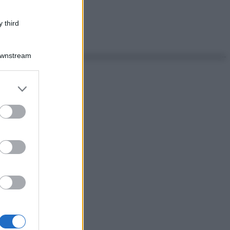
 third
Downstream
er and store
to grant or
ed purposes