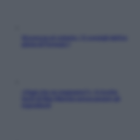
Sicurezza al volante: i 5 consigli dell’ex
pilota di Formula 1
«Oggi che se magnamo?»: 4 ricette
facili di Max Mariola senza pesare gli
ingredienti