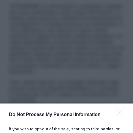
ATTENZIONE: Le informazioni contenute in questo
sito sono presentate a solo scopo informativo, in
nessun caso possono costituire la formulazione di
una diagnosi o la prescrizione di un trattamento, e
non intendono e non devono in alcun modo
sostituire il rapporto diretto medico-paziente o la
visita specialistica. Si raccomanda di chiedere
sempre il parere del proprio medico curante e/o di
specialisti riguardo qualsiasi indicazione riportata.
Se si hanno dubbi o quesiti sull’uso di un farmaco
è necessario contattare il proprio medico. Leggi il
Disclaimer »
Tutti i diritti riservati. Le immagini utilizzate negli
articoli sono di proprietà dell’editore o concesse
in licenza per l’uso. È vietata la riproduzione non
autorizzata.
Do Not Process My Personal Information
Informativa
If you wish to opt-out of the sale, sharing to third parties, or
Privacy Policy