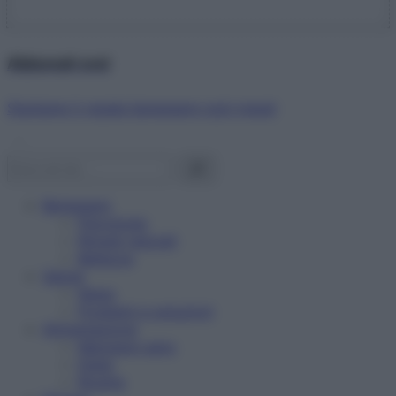
Abbonati ora!
Starbene ti regala benessere ogni mese!
Benessere
Psicologia
Rimedi naturali
Bellezza
Salute
News
Problemi e soluzioni
Alimentazione
Mangiare sano
Diete
Ricette