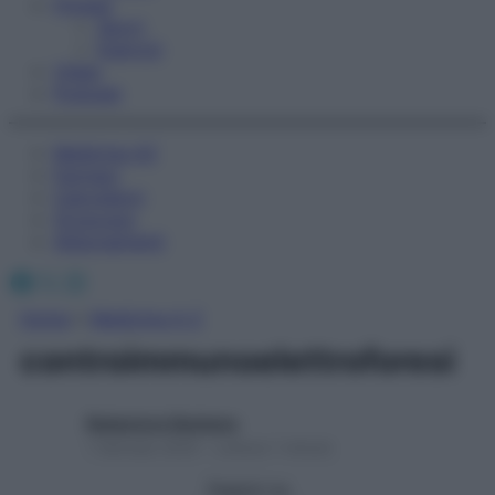
Fitness
Sport
Esercizi
Video
Podcast
Medicina AZ
Farmaci
Calcolatori
Oroscopo
Abbonamenti
Facebook
X
Instagram
Home
»
Medicina A-Z
controimmunoelettroforesi
Redazione Starbene
1 Gennaio 2025 – Lettura 1 minuto
Seguici su