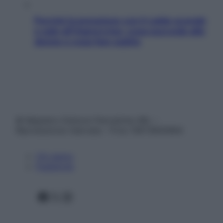
Perché la pressione con il caldo scende
e sale all’improvviso: cosa succede alle
donne e cosa fare subito
© Belpietro Edizioni Periodiche SRL –
Riproduzione riservata – P.Iva 13673600964
Chi siamo
Pubblicità
Facebook
X
Instagram