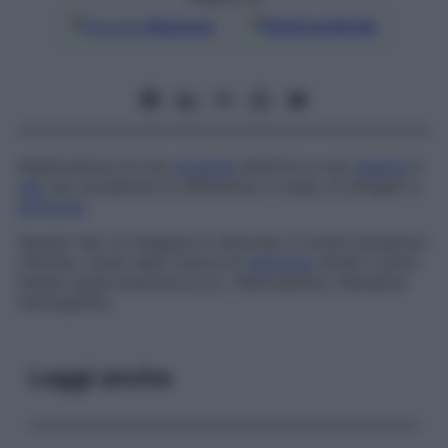
Google
Discover
Fonti preferite
Applicazione di una
corrente
elettrica a una
piastra
in
gel
, per accelerare la diffusione, in essa, di antigeni e
anticorpi
.
Questo tipo di indagine è utilizzato in molte situazioni
cliniche, come nella ricerca di
anticorpi
diretti contro
batteri quali pneumococco,
Haemophilus
,
Neisseria
meningitidis
.
Leggi anche