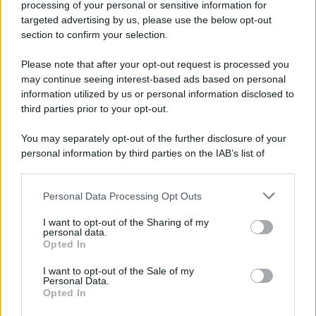
processing of your personal or sensitive information for
Cookie Policy
targeted advertising by us, please use the below opt-out
Note Legali
section to confirm your selection.
Preferenze Privacy
Please note that after your opt-out request is processed you
may continue seeing interest-based ads based on personal
information utilized by us or personal information disclosed to
third parties prior to your opt-out.
You may separately opt-out of the further disclosure of your
personal information by third parties on the IAB’s list of
downstream participants.
Personal Data Processing Opt Outs
This information may also be disclosed by us to third parties
on the IAB’s List of Downstream Participants that may further
I want to opt-out of the Sharing of my
disclose it to other third parties.
personal data.
Opted In
Please note that this website/app uses one or more Google
services and may gather and store information including but
I want to opt-out of the Sale of my
Personal Data.
not limited to your visit or usage behaviour. You may click to
Opted In
grant or deny consent to Google and its third-party tags to
use your data for below specified purposes in below Google