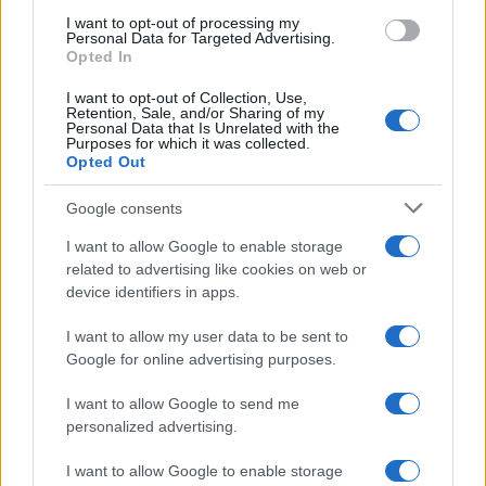
use your data for below specified purposes in below Google
I want to opt-out of processing my
consent section.
Personal Data for Targeted Advertising.
Opted In
I want to opt-out of Collection, Use,
Retention, Sale, and/or Sharing of my
Personal Data that Is Unrelated with the
Purposes for which it was collected.
Opted Out
Google consents
I want to allow Google to enable storage
related to advertising like cookies on web or
device identifiers in apps.
I want to allow my user data to be sent to
Google for online advertising purposes.
I want to allow Google to send me
personalized advertising.
I want to allow Google to enable storage