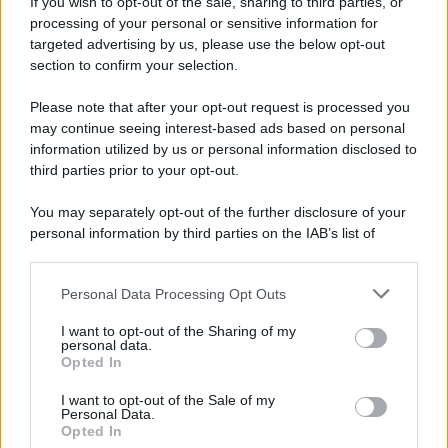
If you wish to opt-out of the sale, sharing to third parties, or
processing of your personal or sensitive information for
targeted advertising by us, please use the below opt-out
section to confirm your selection.
Please note that after your opt-out request is processed you
may continue seeing interest-based ads based on personal
information utilized by us or personal information disclosed to
third parties prior to your opt-out.
You may separately opt-out of the further disclosure of your
personal information by third parties on the IAB’s list of
downstream participants.
Personal Data Processing Opt Outs
This information may also be disclosed by us to third parties
on the IAB’s List of Downstream Participants that may further
I want to opt-out of the Sharing of my
disclose it to other third parties.
personal data.
Opted In
Please note that this website/app uses one or more Google
services and may gather and store information including but
I want to opt-out of the Sale of my
Personal Data.
not limited to your visit or usage behaviour. You may click to
Opted In
grant or deny consent to Google and its third-party tags to