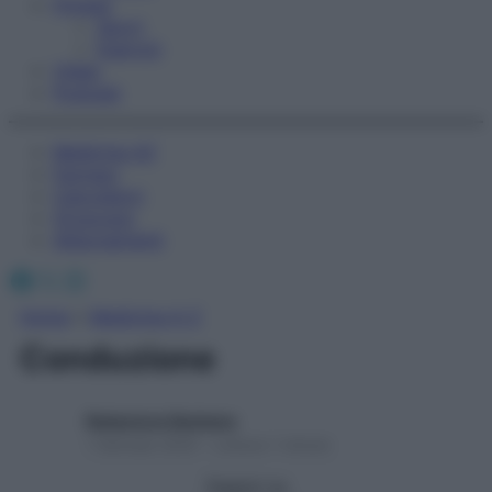
Fitness
Sport
Esercizi
Video
Podcast
Medicina AZ
Farmaci
Calcolatori
Oroscopo
Abbonamenti
Facebook
X
Instagram
Home
»
Medicina A-Z
Conduzione
Redazione Starbene
1 Gennaio 2025 – Lettura 1 minuto
Seguici su