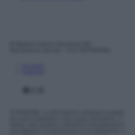
© Belpietro Edizioni Periodiche SRL –
Riproduzione riservata – P.Iva 13673600964
Chi siamo
Pubblicità
Facebook
X
Instagram
ATTENZIONE: Le informazioni contenute in questo
sito sono presentate a solo scopo informativo, in
nessun caso possono costituire la formulazione di
una diagnosi o la prescrizione di un trattamento, e