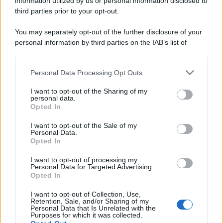
information utilized by us or personal information disclosed to
third parties prior to your opt-out.
You may separately opt-out of the further disclosure of your
personal information by third parties on the IAB’s list of
downstream participants.
Personal Data Processing Opt Outs
This information may also be disclosed by us to third parties
on the IAB’s List of Downstream Participants that may further
I want to opt-out of the Sharing of my
disclose it to other third parties.
personal data.
Opted In
Please note that this website/app uses one or more Google
services and may gather and store information including but
I want to opt-out of the Sale of my
Personal Data.
not limited to your visit or usage behaviour. You may click to
Opted In
grant or deny consent to Google and its third-party tags to
use your data for below specified purposes in below Google
I want to opt-out of processing my
consent section.
Personal Data for Targeted Advertising.
Opted In
I want to opt-out of Collection, Use,
Retention, Sale, and/or Sharing of my
Personal Data that Is Unrelated with the
Purposes for which it was collected.