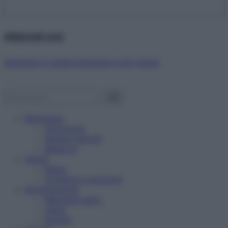
Abbonati ora!
Starbene ti regala benessere ogni mese!
Benessere
Psicologia
Rimedi naturali
Bellezza
Salute
News
Problemi e soluzioni
Alimentazione
Mangiare sano
Diete
Ricette