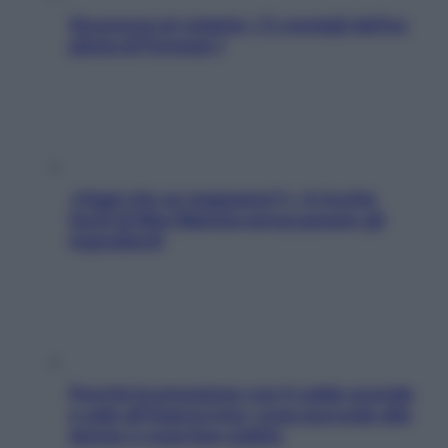
Sicurezza al volante: i 5 consigli dell’ex
pilota di Formula 1
«Oggi che se magnamo?»: 4 ricette
facili di Max Mariola senza pesare gli
ingredienti
Perché la pressione con il caldo scende
e sale all’improvviso: cosa succede alle
donne e cosa fare subito