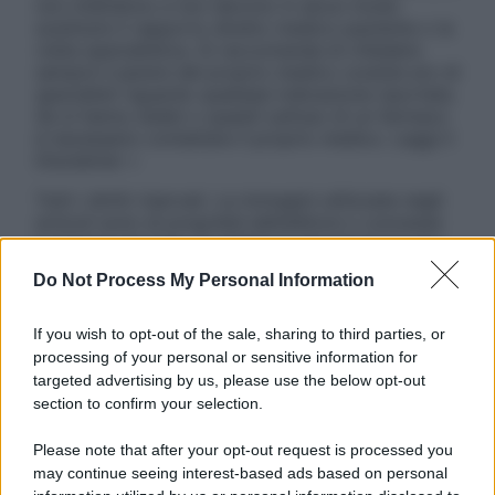
non intendono e non devono in alcun modo
sostituire il rapporto diretto medico-paziente o la
visita specialistica. Si raccomanda di chiedere
sempre il parere del proprio medico curante e/o di
specialisti riguardo qualsiasi indicazione riportata.
Se si hanno dubbi o quesiti sull’uso di un farmaco
è necessario contattare il proprio medico. Leggi il
Disclaimer »
Tutti i diritti riservati. Le immagini utilizzate negli
articoli sono di proprietà dell’editore o concesse
in licenza per l’uso. È vietata la riproduzione non
autorizzata.
Do Not Process My Personal Information
If you wish to opt-out of the sale, sharing to third parties, or
processing of your personal or sensitive information for
Informativa
targeted advertising by us, please use the below opt-out
Privacy Policy
section to confirm your selection.
Cookie Policy
Note Legali
Please note that after your opt-out request is processed you
Preferenze Privacy
may continue seeing interest-based ads based on personal