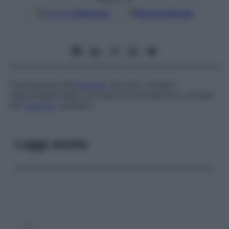
Google
Discover
Fonti preferite
Trasmissione dell’
impulso
nervoso cardiaco
responsabile delle contrazioni automatiche e ritmate
del
muscolo
cardiaco.
Leggi anche