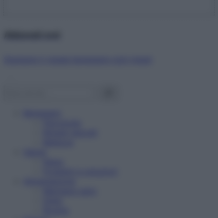
Abbonati ora!
Starbene ti regala benessere ogni mese!
Benessere
Psicologia
Rimedi naturali
Bellezza
Salute
News
Problemi e soluzioni
Alimentazione
Mangiare sano
Diete
Ricette