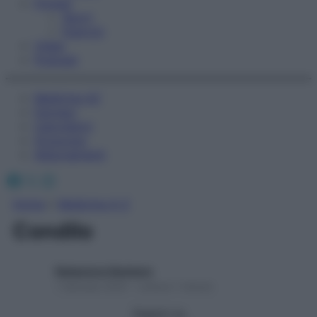
Fitness
Sport
Esercizi
Video
Podcast
Medicina AZ
Farmaci
Calcolatori
Oroscopo
Abbonamenti
Facebook
X
Instagram
Home
»
Medicina A-Z
Condilo
Redazione Starbene
1 Gennaio 2025 – Lettura 1 minuto
Seguici su