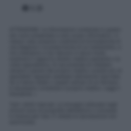
Facebook
X
Instagram
ATTENZIONE: Le informazioni contenute in questo
sito sono presentate a solo scopo informativo, in
nessun caso possono costituire la formulazione di
una diagnosi o la prescrizione di un trattamento, e
non intendono e non devono in alcun modo
sostituire il rapporto diretto medico-paziente o la
visita specialistica. Si raccomanda di chiedere
sempre il parere del proprio medico curante e/o di
specialisti riguardo qualsiasi indicazione riportata.
Se si hanno dubbi o quesiti sull’uso di un farmaco
è necessario contattare il proprio medico. Leggi il
Disclaimer »
Tutti i diritti riservati. Le immagini utilizzate negli
articoli sono di proprietà dell’editore o concesse
in licenza per l’uso. È vietata la riproduzione non
autorizzata.