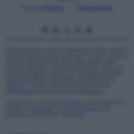
Google
Discover
Fonti preferite
Porzione ossea, a forma di
segmento
sferico, facente
parte di alcune superfici articolari. Il condilo carpale è
formato dalla parte convessa delle quattro ossa
superiori del
carpo
. I due condili femorali, interno ed
esterno, poggiano ciascuno su una
fossa
glenoidea
(
estremità
superiore della
tibia
) per mezzo di un
menisco
. Il condilo omerale è la parte esterna
dell’
estremità
articolare inferiore dell’
omero
.
I condili sono costituiti da
tessuto
osseo spugnoso e
rivestiti di
cartilagine
. La loro
alterazione
è un
fenomeno
caratteristico dell’
artrosi
.