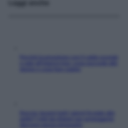
Leggi anche
Perché la pressione con il caldo scende
e sale all’improvviso: cosa succede alle
donne e cosa fare subito
Doccia, lavarsi tutti i giorni fa male alla
pelle? I miti da sfatare per proteggerla
davvero senza stressarla