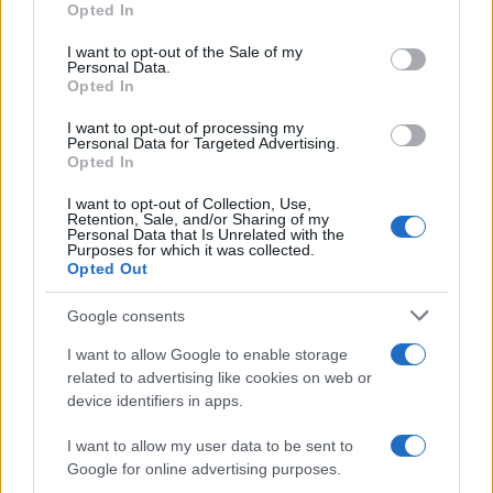
Opted In
Please note that this website/app uses one or more Google
services and may gather and store information including but
I want to opt-out of the Sale of my
Personal Data.
not limited to your visit or usage behaviour. You may click to
Opted In
grant or deny consent to Google and its third-party tags to
use your data for below specified purposes in below Google
I want to opt-out of processing my
consent section.
Personal Data for Targeted Advertising.
Opted In
I want to opt-out of Collection, Use,
Retention, Sale, and/or Sharing of my
Personal Data that Is Unrelated with the
Purposes for which it was collected.
Opted Out
Google consents
I want to allow Google to enable storage
related to advertising like cookies on web or
device identifiers in apps.
I want to allow my user data to be sent to
Google for online advertising purposes.