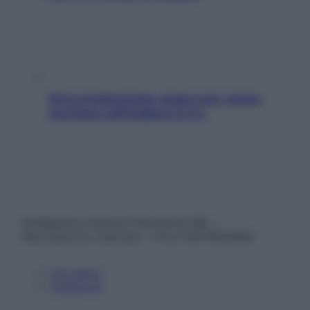
Aria condizionata: usala così, senza
rischiare raffreddore & Co.
© Belpietro Edizioni Periodiche SRL –
Riproduzione riservata – P.Iva 13673600964
Chi siamo
Pubblicità