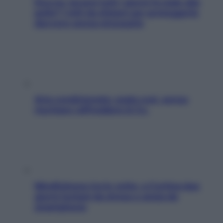
Doccia, lavarsi tutti i giorni fa male alla
pelle? I miti da sfatare per proteggerla
davvero senza stressarla
Aria condizionata: usala così, senza
rischiare raffreddore & Co.
Mindfulness tra le vette: a Cortina due
giorni lontani da stress e ansia da
smartphone