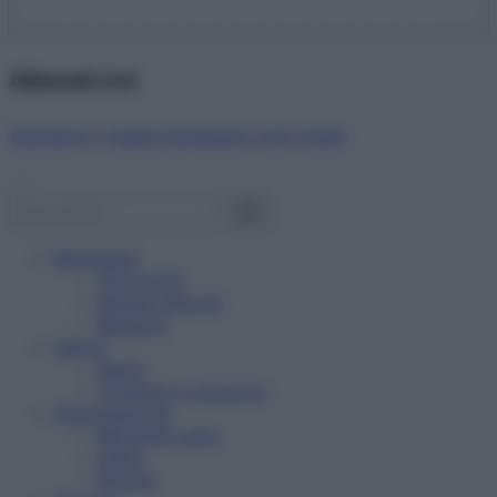
Abbonati ora!
Starbene ti regala benessere ogni mese!
Benessere
Psicologia
Rimedi naturali
Bellezza
Salute
News
Problemi e soluzioni
Alimentazione
Mangiare sano
Diete
Ricette