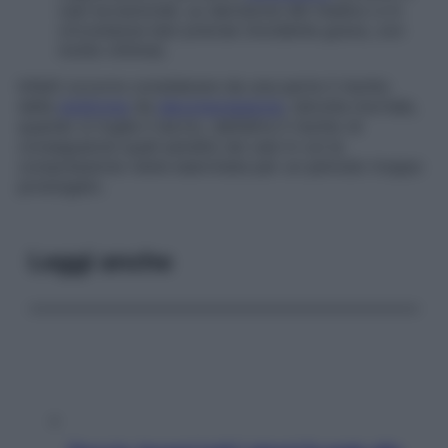
casi eccezionali, su decisione del medico e in
circostanze ben precise (incidente grave, con
molte vittime).
Infatti occorre considerare da una parte il rischio
della
sindrome
da
decompressione
, talvolta mortale,
quando si toglie il laccio, dall’altra il rischio di
conseguenze quali paralisi nei casi in cui la
compressione viene esercitata per un periodo troppo
prolungato.
Leggi anche