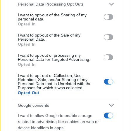
Personal Data Processing Opt Outs
This information may also be disclosed by us to third parties
on the IAB’s List of Downstream Participants that may further
I want to opt-out of the Sharing of my
disclose it to other third parties.
personal data.
Opted In
Please note that this website/app uses one or more Google
services and may gather and store information including but
I want to opt-out of the Sale of my
Personal Data.
not limited to your visit or usage behaviour. You may click to
Opted In
grant or deny consent to Google and its third-party tags to
use your data for below specified purposes in below Google
I want to opt-out of processing my
consent section.
Personal Data for Targeted Advertising.
Opted In
I want to opt-out of Collection, Use,
Retention, Sale, and/or Sharing of my
Personal Data that Is Unrelated with the
Purposes for which it was collected.
Opted Out
Google consents
I want to allow Google to enable storage
related to advertising like cookies on web or
device identifiers in apps.