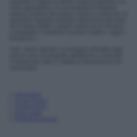
sostituire il rapporto diretto medico-paziente o la
visita specialistica. Si raccomanda di chiedere
sempre il parere del proprio medico curante e/o di
specialisti riguardo qualsiasi indicazione riportata.
Se si hanno dubbi o quesiti sull’uso di un farmaco
è necessario contattare il proprio medico. Leggi il
Disclaimer »
Tutti i diritti riservati. Le immagini utilizzate negli
articoli sono di proprietà dell’editore o concesse
in licenza per l’uso. È vietata la riproduzione non
autorizzata.
Informativa
Privacy Policy
Cookie Policy
Note Legali
Preferenze Privacy