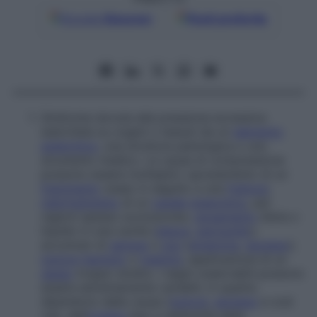
Google
Discover
Fonti preferite
Sindrome dovuta alla pressione eccessiva
esercitata su organi o tessuti da un
elemento
anatomico
, una struttura patologica o uno
strumento medico. Le cause di compressione
possono essere molteplici: spostamento di un
frammento
osseo in seguito a una
frattura
;
restringimento
di un
canale
anatomico
, per
ragioni spesso sconosciute;
versamento
d’aria o
liquido in una cavità (
pleura
,
pericardio
);
accumulo di
sangue
o
pus
(
ematoma
,
ascesso
);
tumore
benigno
o
maligno
; applicazione di un
gesso
troppo stretto. I segni osservabili possono
essere estremamente variabili, in quanto
dipendono dalla causa (
tumore
,
ascesso
e così
via), dall’
organo
leso e dall’entità della