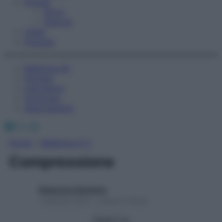
Fitness
Sport
Esercizi
Video
Podcast
Medicina AZ
Farmaci
Calcolatori
Oroscopo
Abbonamenti
Facebook
X
Instagram
Home
»
Medicina A-Z
Compressione
Redazione Starbene
1 Gennaio 2025 – Lettura 2 minuti
Seguici su