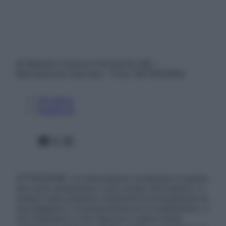
© Belpietro Edizioni Periodiche SRL –
Riproduzione riservata – P.Iva 13673600964
Chi siamo
Pubblicità
Facebook
X
Instagram
ATTENZIONE: Le informazioni contenute in questo
sito sono presentate a solo scopo informativo, in
nessun caso possono costituire la formulazione di
una diagnosi o la prescrizione di un trattamento, e
non intendono e non devono in alcun modo