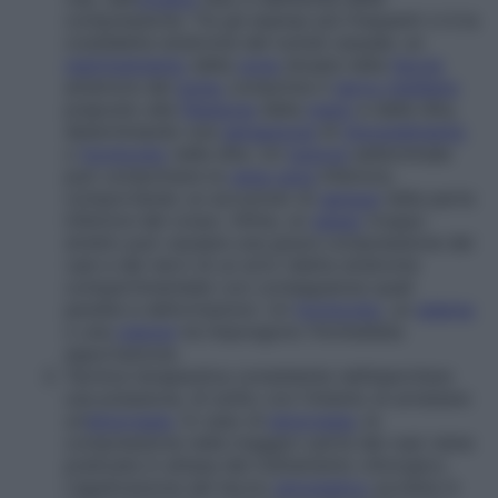
compressione. Tra gli esempi più frequenti vi è la
cosiddetta
sindrome del tunnel carpale
: un
restringimento
della
zona
situata nella
faccia
anteriore del
polso
comprime il
nervo mediano
preposto alla
flessione
della
mano
e delle dita,
determinando una
sensazione
di
intorpidimento
o
formicolio
nelle dita. Un
tumore
addominale
può comprimere la
vena cava
inferiore,
comportando un accumulo di
sangue
nella parte
inferiore del corpo. Infine, un
gesso
troppo
stretto può causare una grave compressione dei
vasi e dei nervi di un arto (detta
sindrome
compartimentale
) con conseguenze quali
paralisi e deformazioni. Un
formicolio
, un
edema
o una
cianosi
ne impongono l’immediata
asportazione.
Tecnica terapeutica consistente nell’esercitare
una pressione, di solito con l’intento di arrestare
un’
emorragia
. In caso di
emorragia
, la
compressione nella maggior parte dei casi viene
praticata in attesa del trattamento chirurgico.
L’applicazione del laccio
emostatico
avviene in