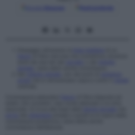
Google
Discover
Fonti preferite
Passaggio attraverso la
linea mediana
di un
fascio
di fibre nervose che connettono strutture
simili dai due lati del
cervello
o del
midollo
spinale
; viene detto anche
commissura
.
Nel
midollo spinale
, uno dei ponti di
sostanza
grigia
che lo attraversano sopra e sotto il
canale
centrale.
Commessura abenulare
Fascio
di fibre disposte ad
anello che connette i due nuclei abenulari e le strie
associate. Si trova alla base della
lamina
dorsale
che
porta
alla
ghiandola
pineale e quindi al di sopra della
commessura posteriore; viene detta anche
commessura dell’abenula
.