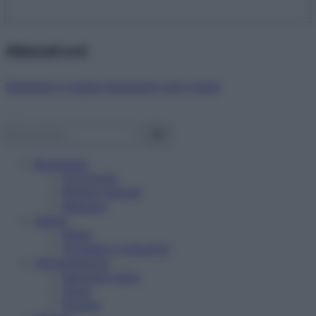
Abbonati ora!
Starbene ti regala benessere ogni mese!
Benessere
Psicologia
Rimedi naturali
Bellezza
Salute
News
Problemi e soluzioni
Alimentazione
Mangiare sano
Diete
Ricette