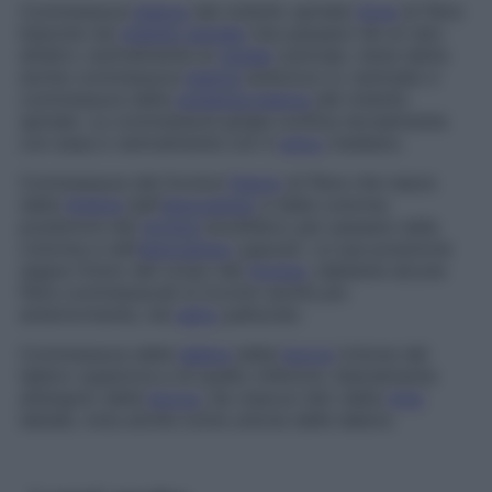
Commessura
bianca
del midollo spinale
Zona
di fibre
bianche nel
midollo spinale
che passano da un lato
all’altro ventralmente al
canale
centrale; viene detta
anche
commessura
bianca
anteriore
(o
ventrale
) e
commessura della
sostanza bianca
del midollo
spinale
. La commessura grigia confina dorsalmente
con essa e ventralmente con il
solco
mediano.
Commessura del fornice
Fascio
di fibre che nasce
dalla
fimbria
dell’
ippocampo
e dalla colonna
posteriore del
fornice
encefalico per passare nella
colonna e nell’
ippocampo
opposti. La sua posizione
segna l’inizio del corpo del
fornice
, sebbene alcune
fibre commessurali si trovino anche più
anteriormente, nel
setto
pellucido.
Commessura delle
labbra
della
bocca
Unione del
labbro superiore e di quello inferiore, lateralmente
all’angolo della
bocca
, da ciascun lato della
rima
labiale, nota anche come
unione delle labbra
.