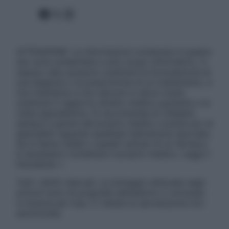
Facebook
X
Instagram
ATTENZIONE: Le informazioni contenute in questo
sito sono presentate a solo scopo informativo, in
nessun caso possono costituire la formulazione di
una diagnosi o la prescrizione di un trattamento, e
non intendono e non devono in alcun modo
sostituire il rapporto diretto medico-paziente o la
visita specialistica. Si raccomanda di chiedere
sempre il parere del proprio medico curante e/o di
specialisti riguardo qualsiasi indicazione riportata.
Se si hanno dubbi o quesiti sull’uso di un farmaco
è necessario contattare il proprio medico. Leggi il
Disclaimer »
Tutti i diritti riservati. Le immagini utilizzate negli
articoli sono di proprietà dell’editore o concesse
in licenza per l’uso. È vietata la riproduzione non
autorizzata.