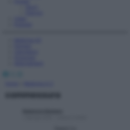
Fitness
Sport
Esercizi
Video
Podcast
Medicina AZ
Farmaci
Calcolatori
Oroscopo
Abbonamenti
Facebook
X
Instagram
Home
»
Medicina A-Z
commessura
Redazione Starbene
1 Gennaio 2025 – Lettura 2 minuti
Seguici su