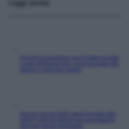
Leggi anche
Perché la pressione con il caldo scende
e sale all’improvviso: cosa succede alle
donne e cosa fare subito
Doccia, lavarsi tutti i giorni fa male alla
pelle? I miti da sfatare per proteggerla
davvero senza stressarla