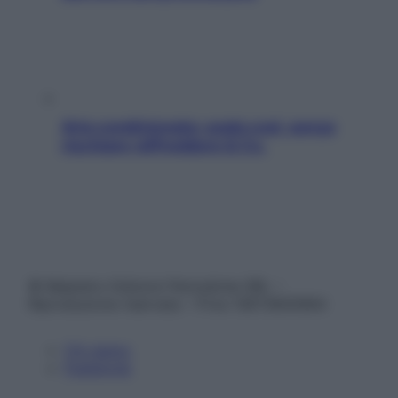
Aria condizionata: usala così, senza
rischiare raffreddore & Co.
© Belpietro Edizioni Periodiche SRL –
Riproduzione riservata – P.Iva 13673600964
Chi siamo
Pubblicità