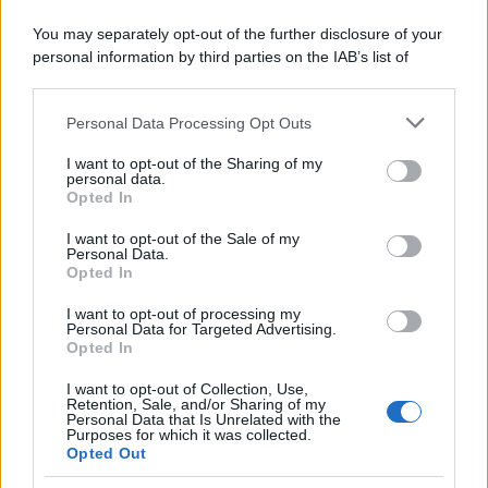
You may separately opt-out of the further disclosure of your
personal information by third parties on the IAB’s list of
downstream participants.
Personal Data Processing Opt Outs
This information may also be disclosed by us to third parties
on the IAB’s List of Downstream Participants that may further
I want to opt-out of the Sharing of my
disclose it to other third parties.
personal data.
Opted In
Please note that this website/app uses one or more Google
services and may gather and store information including but
I want to opt-out of the Sale of my
Personal Data.
not limited to your visit or usage behaviour. You may click to
Opted In
grant or deny consent to Google and its third-party tags to
use your data for below specified purposes in below Google
I want to opt-out of processing my
consent section.
Personal Data for Targeted Advertising.
Opted In
I want to opt-out of Collection, Use,
Retention, Sale, and/or Sharing of my
Personal Data that Is Unrelated with the
Purposes for which it was collected.
Opted Out