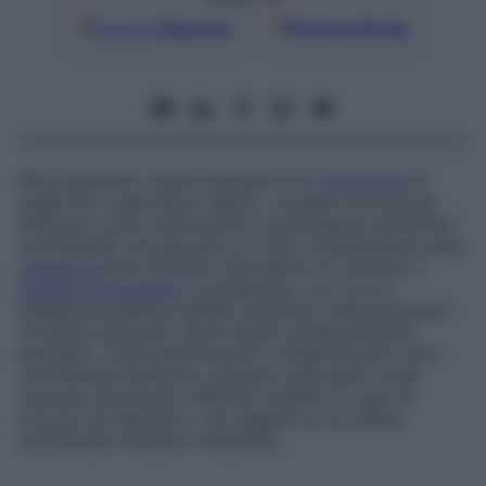
Google
Discover
Fonti preferite
Microrganismo ospite abituale di un
organismo
al
quale non causa alcun danno. La pelle e le mucose
dell’uomo sono colonizzate in permanenza da batteri
commensali, che giocano un ruolo fondamentale nella
resistenza
alle infezioni, stimolando di continuo il
sistema immunitario
e impedendo, con la loro
semplice presenza (effetto barriera), l’attecchimento
di batteri patogeni. Molti batteri potenzialmente
patogeni, come stafilococchi e streptococchi, sono
commensali dell’uomo, presenti sulla pelle e sulle
mucose; provocano infezioni soltanto in caso di
inoculo accidentale o nei soggetti le cui difese
immunitarie risultano indebolite.