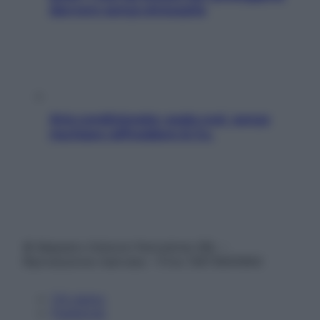
davvero senza stressarla
Aria condizionata: usala così, senza
rischiare raffreddore & Co.
© Belpietro Edizioni Periodiche SRL –
Riproduzione riservata – P.Iva 13673600964
Chi siamo
Pubblicità