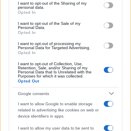
I want to opt-out of the Sharing of my
disclose it to other third parties.
personal data.
Opted In
Please note that this website/app uses one or more Google
services and may gather and store information including but
I want to opt-out of the Sale of my
Personal Data.
not limited to your visit or usage behaviour. You may click to
Opted In
grant or deny consent to Google and its third-party tags to
use your data for below specified purposes in below Google
I want to opt-out of processing my
consent section.
Personal Data for Targeted Advertising.
Opted In
I want to opt-out of Collection, Use,
Retention, Sale, and/or Sharing of my
Personal Data that Is Unrelated with the
Purposes for which it was collected.
Opted Out
Google consents
I want to allow Google to enable storage
related to advertising like cookies on web or
device identifiers in apps.
I want to allow my user data to be sent to