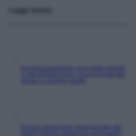
Leggi anche
Perché la pressione con il caldo scende
e sale all’improvviso: cosa succede alle
donne e cosa fare subito
Doccia, lavarsi tutti i giorni fa male alla
pelle? I miti da sfatare per proteggerla