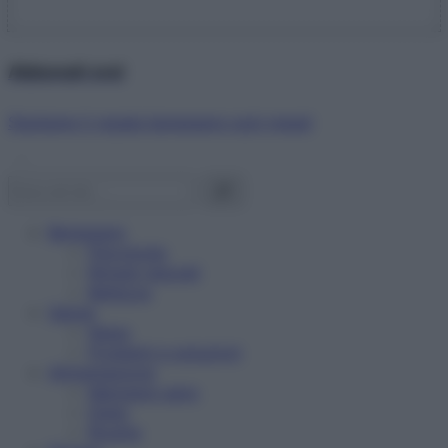
Abbonati ora!
Starbene ti regala benessere ogni mese!
Benessere
Psicologia
Rimedi naturali
Bellezza
Salute
News
Problemi e soluzioni
Alimentazione
Mangiare sano
Diete
Ricette