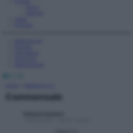
Fitness
Sport
Esercizi
Video
Podcast
Medicina AZ
Farmaci
Calcolatori
Oroscopo
Abbonamenti
Facebook
X
Instagram
Home
»
Medicina A-Z
Commensale
Redazione Starbene
1 Gennaio 2025 – Lettura 1 minuto
Seguici su