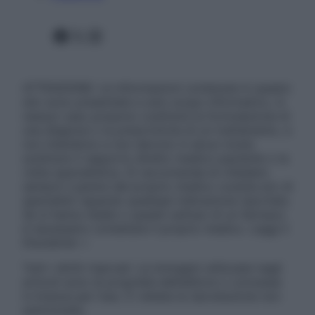
Facebook
X
Instagram
ATTENZIONE: Le informazioni contenute in questo
sito sono presentate a solo scopo informativo, in
nessun caso possono costituire la formulazione di
una diagnosi o la prescrizione di un trattamento, e
non intendono e non devono in alcun modo
sostituire il rapporto diretto medico-paziente o la
visita specialistica. Si raccomanda di chiedere
sempre il parere del proprio medico curante e/o di
specialisti riguardo qualsiasi indicazione riportata.
Se si hanno dubbi o quesiti sull’uso di un farmaco
è necessario contattare il proprio medico. Leggi il
Disclaimer »
Tutti i diritti riservati. Le immagini utilizzate negli
articoli sono di proprietà dell’editore o concesse
in licenza per l’uso. È vietata la riproduzione non
autorizzata.