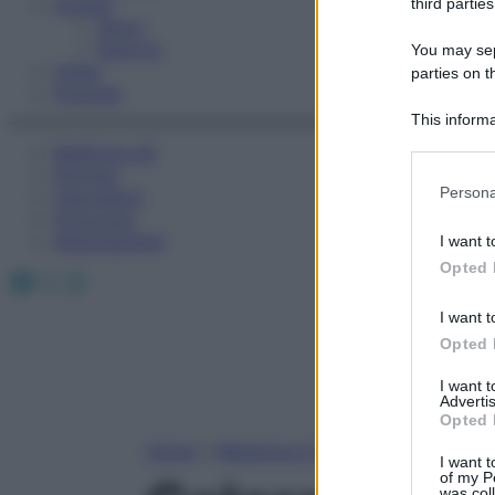
Fitness
third parties
Sport
Esercizi
You may sepa
Video
parties on t
Podcast
This informa
Participants
Medicina AZ
Farmaci
Please note
Persona
Calcolatori
information 
Oroscopo
deny consent
Abbonamenti
I want t
in below Go
Opted 
Facebook
X
Instagram
I want t
Opted 
I want 
Advertis
Opted 
Home
»
Medicina A-Z
I want t
of my P
was col