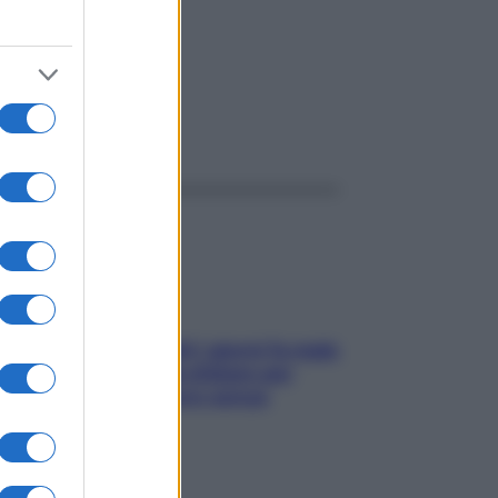
ggi anche
Doccia, lavarsi tutti i giorni fa male
alla pelle? I miti da sfatare per
proteggerla davvero senza
stressarla