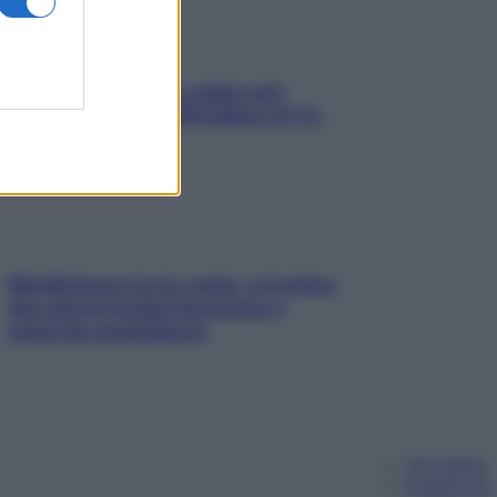
Aria condizionata: usala così,
senza rischiare raffreddore & Co.
Mindfulness tra le vette: a Cortina
due giorni lontani da stress e
ansia da smartphone
Chi siamo
Pubblicità