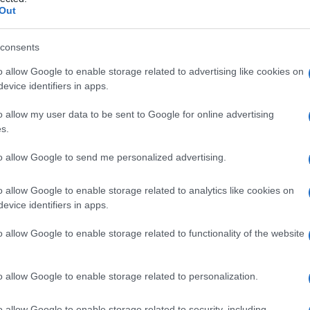
Out
consents
o allow Google to enable storage related to advertising like cookies on
Le
evice identifiers in apps.
ti preferite
o allow my user data to be sent to Google for online advertising
s.
to allow Google to send me personalized advertising.
o allow Google to enable storage related to analytics like cookies on
evice identifiers in apps.
rvare e identificare le cellule di diversi tessuti o
L’
identificazione
delle varie strutture tissutali o
o allow Google to enable storage related to functionality of the website
ferenti, alcuni naturali (zafferano,
ematossilina
), altri
a è possibile visualizzare i batteri al microscopio e
o allow Google to enable storage related to personalization.
n base alla loro forma (per esempio dopo colorazione
o allow Google to enable storage related to security, including