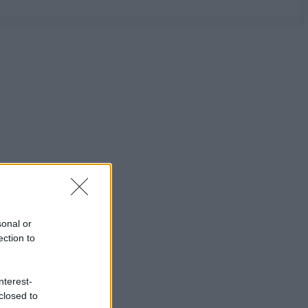
sonal or
ection to
nterest-
closed to