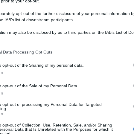
 prior to your opt-out.
rately opt-out of the further disclosure of your personal information by
he IAB’s list of downstream participants.
tion may also be disclosed by us to third parties on the IAB’s List of 
 that may further disclose it to other third parties.
 that this website/app uses one or more Google services and may gath
l Data Processing Opt Outs
including but not limited to your visit or usage behaviour. You may click 
 to Google and its third-party tags to use your data for below specifi
o opt-out of the Sharing of my personal data.
ogle consent section.
In
o opt-out of the Sale of my Personal Data.
In
to opt-out of processing my Personal Data for Targeted
ing.
In
o opt-out of Collection, Use, Retention, Sale, and/or Sharing
ersonal Data that Is Unrelated with the Purposes for which it
lected.