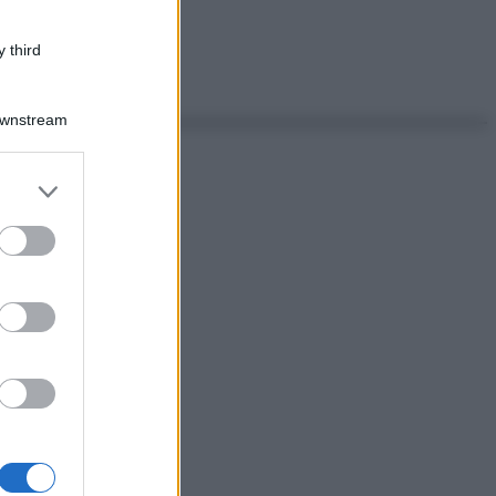
 third
Downstream
er and store
to grant or
ed purposes