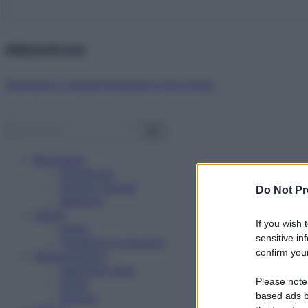
Abbonati ora!
Starbene ti regala benessere ogni mese!
Benessere
Psicologia
Rimedi naturali
Do Not Pr
Bellezza
Salute
If you wish 
News
sensitive in
Problemi e soluzioni
confirm your
Alimentazione
Mangiare sano
Please note
Diete
Ricette
based ads b