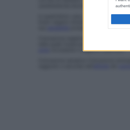
con blu di metilene i cocchi appaiono sferi
caratteristiche biochimiche della loro
par
authenti
In quest’ultimo caso, i batteri detti
Gram-p
Gram-negativi diventano rossi. Il risultato
sua
sensibilità
probabile a un dato trattam
Colorazione negativa
Metodica usata sia p
nella quale l’osservazione è facilitata dal
zona
circostante il soggetto osservato.
Colorazione semplice
Colorazione istolog
raggiunto a seconda dell’
affinità
del
color