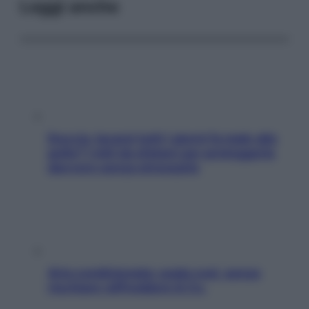
Leggi anche
Doccia, lavarsi tutti i giorni fa male alla
pelle? I miti da sfatare per proteggerla
davvero senza stressarla
Aria condizionata: usala così, senza
rischiare raffreddore & Co.