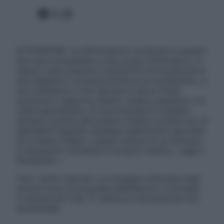
Facebook
X
Instagram
ATTENZIONE: Le informazioni contenute in questo
sito sono presentate a solo scopo informativo, in
nessun caso possono costituire la formulazione di
una diagnosi o la prescrizione di un trattamento, e
non intendono e non devono in alcun modo
sostituire il rapporto diretto medico-paziente o la
visita specialistica. Si raccomanda di chiedere
sempre il parere del proprio medico curante e/o di
specialisti riguardo qualsiasi indicazione riportata.
Se si hanno dubbi o quesiti sull’uso di un farmaco
è necessario contattare il proprio medico. Leggi il
Disclaimer »
Tutti i diritti riservati. Le immagini utilizzate negli
articoli sono di proprietà dell’editore o concesse
in licenza per l’uso. È vietata la riproduzione non
autorizzata.