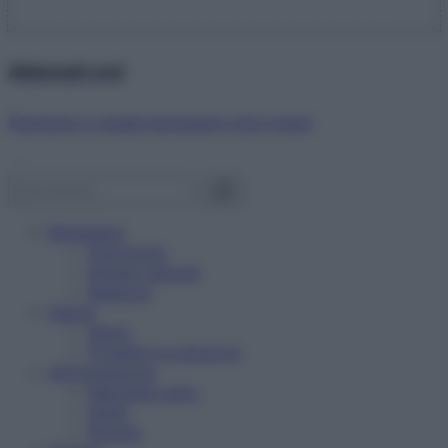
Abbonati ora!
Starbene ti regala benessere ogni mese!
Benessere
Psicologia
Rimedi naturali
Bellezza
Salute
News
Problemi e soluzioni
Alimentazione
Mangiare sano
Diete
Ricette