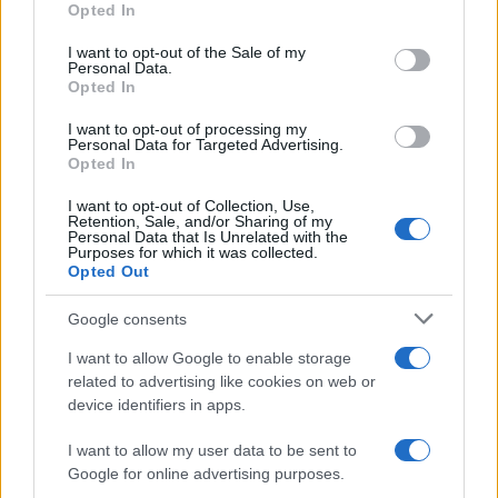
Opted In
Please note that this website/app uses one or more Google
services and may gather and store information including but
I want to opt-out of the Sale of my
Personal Data.
not limited to your visit or usage behaviour. You may click to
Opted In
grant or deny consent to Google and its third-party tags to
use your data for below specified purposes in below Google
I want to opt-out of processing my
consent section.
Personal Data for Targeted Advertising.
Opted In
I want to opt-out of Collection, Use,
Retention, Sale, and/or Sharing of my
Personal Data that Is Unrelated with the
Purposes for which it was collected.
Opted Out
Google consents
I want to allow Google to enable storage
related to advertising like cookies on web or
device identifiers in apps.
I want to allow my user data to be sent to
Google for online advertising purposes.