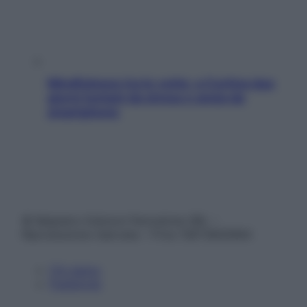
Mindfulness tra le vette: a Cortina due
giorni lontani da stress e ansia da
smartphone
© Belpietro Edizioni Periodiche SRL –
Riproduzione riservata – P.Iva 13673600964
Chi siamo
Pubblicità