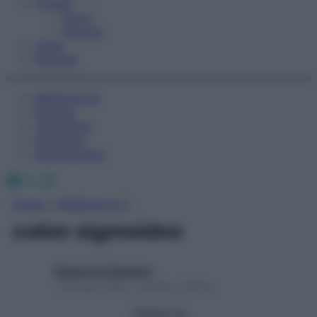
Fitness
Sport
Esercizi
Video
Podcast
Medicina AZ
Farmaci
Calcolatori
Oroscopo
Abbonamenti
Facebook
X
Instagram
Home
»
Medicina A-Z
colon sigmoideo
Redazione Starbene
1 Gennaio 2025 – Lettura 1 minuto
Seguici su