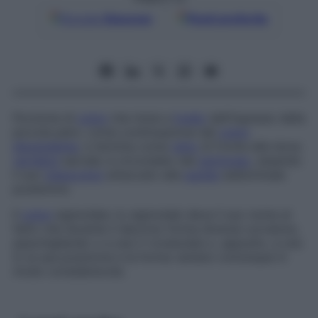
Google
Discover
Fonti preferite
Porzione di
colon
che inizia a
livello
dell’ingresso della
piccola pelvi, come continuazione del
colon
discendente
, e termina come
retto
di fronte alla terza
vertebra
sacrale; è circondato dal
peritoneo
, essendo
il suo
mesocolon
attaccato alla
parete
addominale
posteriore.
Il
colon
sigmoideo (o sigmoide) deve il suo nome al
fatto che durante il decorso forma diverse curvature,
assomigliando o a una V rovesciata o, appunto, a una
S; la sua posizione e la forma variano comunque in
modo considerevole.