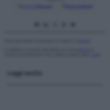
Google
Discover
Fonti preferite
Parte del dente compresa tra radice e
corona
.
Il colletto è la parte del dente su cui la
placca
si
forma più facilmente. Può essere colpito dalla
carie
.
Leggi anche