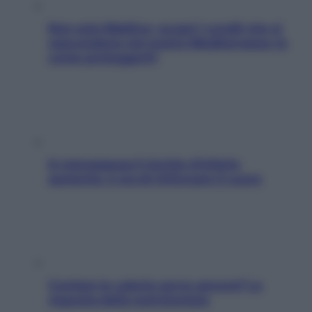
Non solo Maldive: scopri i coralli che si
nascondono nel nostro Mediterraneo (e
come proteggerli)
In menopausa il rischio d’infarto
aumenta: è ora di rinforzare il cuore
Contare le calorie serve ancora? La
risposta della nutrizionista