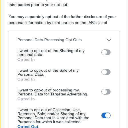
third parties prior to your opt-out.
You may separately opt-out of the further disclosure of your
personal information by third parties on the IAB’s list of
downstream participants.
Personal Data Processing Opt Outs
This information may also be disclosed by us to third parties
on the IAB’s List of Downstream Participants that may further
I want to opt-out of the Sharing of my
disclose it to other third parties.
personal data.
Opted In
Please note that this website/app uses one or more Google
services and may gather and store information including but
I want to opt-out of the Sale of my
Personal Data.
not limited to your visit or usage behaviour. You may click to
Opted In
grant or deny consent to Google and its third-party tags to
use your data for below specified purposes in below Google
I want to opt-out of processing my
consent section.
Personal Data for Targeted Advertising.
Opted In
I want to opt-out of Collection, Use,
Retention, Sale, and/or Sharing of my
Personal Data that Is Unrelated with the
Purposes for which it was collected.
Opted Out