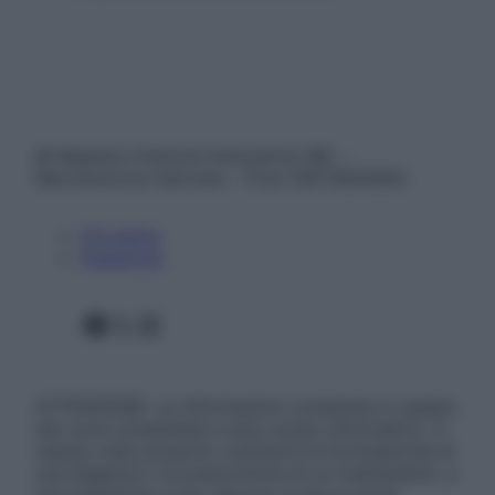
© Belpietro Edizioni Periodiche SRL –
Riproduzione riservata – P.Iva 13673600964
Chi siamo
Pubblicità
Facebook
X
Instagram
ATTENZIONE: Le informazioni contenute in questo
sito sono presentate a solo scopo informativo, in
nessun caso possono costituire la formulazione di
una diagnosi o la prescrizione di un trattamento, e