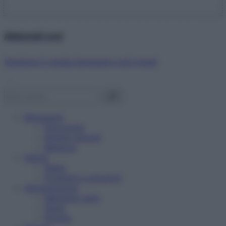
Abbonati ora!
Starbene ti regala benessere ogni mese!
Benessere
Psicologia
Rimedi naturali
Bellezza
Salute
News
Problemi e soluzioni
Alimentazione
Mangiare sano
Diete
Ricette