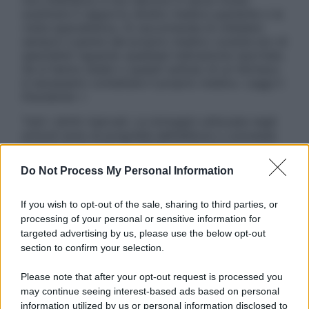
non intendono e non devono in alcun modo
sostituire il rapporto diretto medico-paziente o la
visita specialistica. Si raccomanda di chiedere
sempre il parere del proprio medico curante e/o di
specialisti riguardo qualsiasi indicazione riportata.
Se si hanno dubbi o quesiti sull’uso di un farmaco
è necessario contattare il proprio medico. Leggi il
Disclaimer »
Tutti i diritti riservati. Le immagini utilizzate negli
articoli sono di proprietà dell’editore o concesse
in licenza per l’uso. È vietata la riproduzione non
autorizzata.
Do Not Process My Personal Information
If you wish to opt-out of the sale, sharing to third parties, or
processing of your personal or sensitive information for
Informativa
targeted advertising by us, please use the below opt-out
Privacy Policy
section to confirm your selection.
Cookie Policy
Note Legali
Please note that after your opt-out request is processed you
Preferenze Privacy
may continue seeing interest-based ads based on personal
information utilized by us or personal information disclosed to