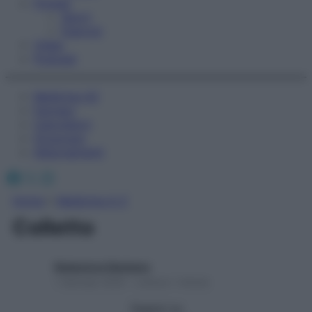
Fitness
Sport
Esercizi
Video
Podcast
Medicina AZ
Farmaci
Calcolatori
Oroscopo
Abbonamenti
Facebook
X
Instagram
Home
»
Medicina A-Z
Colletto
Redazione Starbene
1 Gennaio 2025 – Lettura 1 minuto
Seguici su